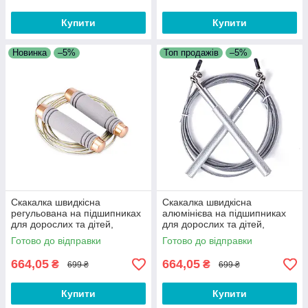
Купити
Купити
Новинка
–5%
Топ продажів
–5%
Скакалка швидкісна
Скакалка швидкісна
регульована на підшипниках
алюмінієва на підшипниках
для дорослих та дітей,
для дорослих та дітей,
фітнесу, кросфіту, схуднення,
фітнесу, кросфіту, схуднення,
Готово до відправки
Готово до відправки
спорту L2
спорту F1S
664,05
664,05
₴
₴
699 ₴
699 ₴
Купити
Купити