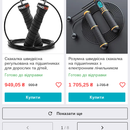
Скакалка швидкісна
Розумна швидкісна скакалка
регульована на підшипниках
на підшипниках з
для дорослих та дітей,
електронним лічильником
фітнесу, кросфіту, схуднення,
стрибків, калорій та
Готово до відправки
Готово до відправки
спорту D4
таймером для схуднення
WQ7
949,05
1 705,25
₴
₴
999 ₴
1 795 ₴
Купити
Купити
Показати ще
1
/ 8