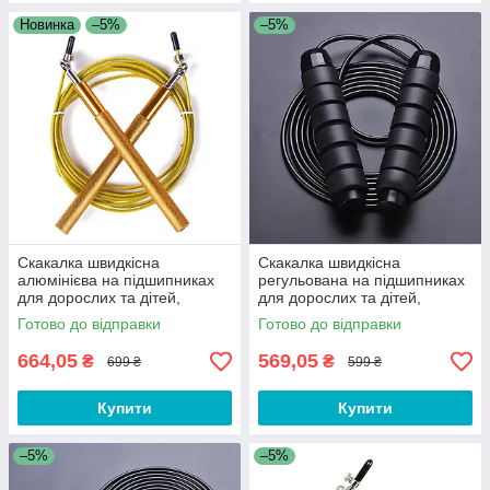
Новинка
–5%
–5%
Скакалка швидкісна
Скакалка швидкісна
алюмінієва на підшипниках
регульована на підшипниках
для дорослих та дітей,
для дорослих та дітей,
фітнесу, кросфіту, схуднення,
фітнесу, кросфіту, схуднення,
Готово до відправки
Готово до відправки
спорту F1G
спорту 5X
664,05
569,05
₴
₴
699 ₴
599 ₴
Купити
Купити
–5%
–5%