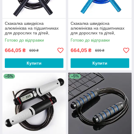
Скакалка швидкісна
Скакалка швидкісна
алюмінієва на підшипниках
алюмінієва на підшипниках
для дорослих та дітей,
для дорослих та дітей,
фітнесу, кросфіту, схуднення,
фітнесу, кросфіту, схуднення,
Готово до відправки
Готово до відправки
спорту F1B
спорту F1E
664,05
664,05
₴
₴
699 ₴
699 ₴
Купити
Купити
–5%
–5%