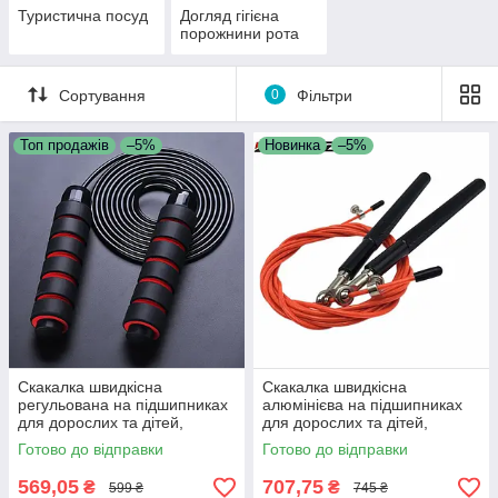
Туристична посуд
Догляд гігієна
порожнини рота
Сортування
0
Фільтри
Топ продажів
–5%
Новинка
–5%
Скакалка швидкісна
Скакалка швидкісна
регульована на підшипниках
алюмінієва на підшипниках
для дорослих та дітей,
для дорослих та дітей,
фітнесу, кросфіту, схуднення,
фітнесу, кросфіту, схуднення,
Готово до відправки
Готово до відправки
спорту 5R
спорту ZS1
569,05
707,75
₴
₴
599 ₴
745 ₴