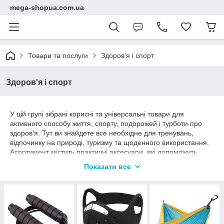
mega-shopua.com.ua
Товари та послуги
Здоров'я і спорт
Здоров'я і спорт
У цій групі зібрані корисні та універсальні товари для
активного способу життя, спорту, подорожей і турботи про
здоров'я. Тут ви знайдете все необхідне для тренувань,
відпочинку на природі, туризму та щоденного використання.
Асортимент містить практичні аксесуари, які допоможуть
зробити ваш день зручнішим, а заняття спортом і подорожі —
Показати все
комфортнішими й безпечнішими.
Для прихильників фітнесу та фізичних тренувань
представлені скакалки, спортивні маски та фільтри, які
забезпечують правильне дихання й ефективні тренування.
Спортивні рукавички допоможуть захистити руки від мозолів і
забезпечать надійний хват під час занять у залі або на вулиці.