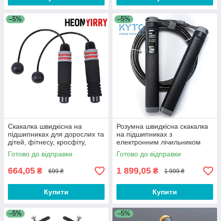
–5%
–5%
Скакалка швидкісна на
Розумна швидкісна скакалка
підшипниках для дорослих та
на підшипниках з
дітей, фітнесу, кросфіту,
електронним лічильником
схуднення, спорту Q2P
стрибків та таймером для
Готово до відправки
Готово до відправки
схуднення Kuto CBX2200
664,05
1 899,05
₴
₴
699 ₴
1 999 ₴
Купити
Купити
–5%
–5%