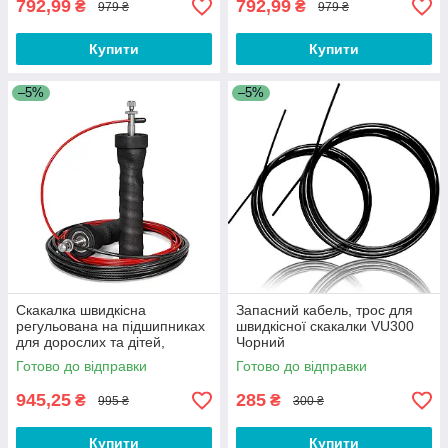
792,99
792,99
₴
₴
979 ₴
979 ₴
Купити
Купити
–5%
–5%
Скакалка швидкісна
Запасний кабель, трос для
регульована на підшипниках
швидкісної скакалки VU300
для дорослих та дітей,
Чорний
фітнесу, кросфіту, схуднення,
Готово до відправки
Готово до відправки
спорту V3
945,25
285
₴
₴
995 ₴
300 ₴
Купити
Купити