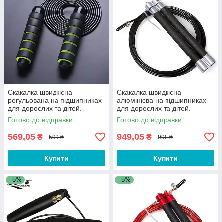
Скакалка швидкісна
Скакалка швидкісна
регульована на підшипниках
алюмінієва на підшипниках
для дорослих та дітей,
для дорослих та дітей,
фітнесу, кросфіту, схуднення,
фітнесу, кросфіту, схуднення,
Готово до відправки
Готово до відправки
спорту 5G
спорту T5B
569,05
949,05
₴
₴
599 ₴
999 ₴
Купити
Купити
–5%
–5%