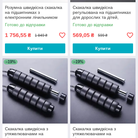
Розумна швидкісна скакалка
Скакалка швидкісна
на підшипниках з
регульована на підшипниках
електронним лічильником
для дорослих та дітей,
стрибків, калорій та
фітнесу, кросфіту, схуднення,
Готово до відправки
Готово до відправки
таймером Skip Rope Kуto S8
спорту 5С
1 756,55
569,05
₴
₴
1 849 ₴
599 ₴
Купити
Купити
–19%
–19%
Скакалка швидкісна з
Скакалка швидкісна з
утяжелювачами на
утяжелювачами на