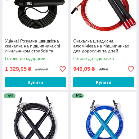
Уцінка! Розумна швидкісна
Скакалка швидкісна
скакалка на підшипниках зі
алюмінієва на підшипниках
лічильником стрибків та
для дорослих та дітей,
таймером - для кросфіту,
фітнесу, кросфіту, схуднення,
Готово до відправки
Готово до відправки
фітнесу ST5
спорту T5R
1 329,05
949,05
₴
₴
1 399 ₴
999 ₴
Купити
Купити
–5%
–5%