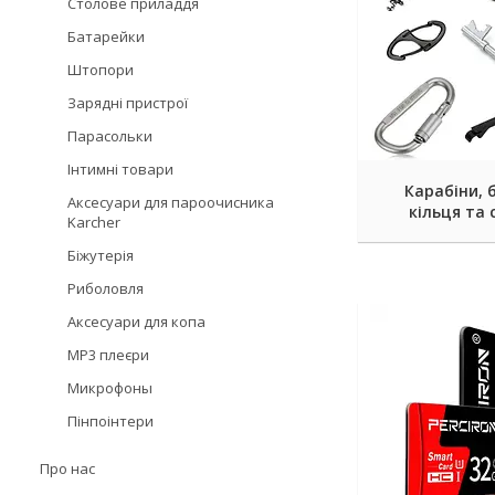
Столове приладдя
Батарейки
Штопори
Зарядні пристрої
Парасольки
Інтимні товари
Карабіни, 
Аксесуари для пароочисника
кільця та 
Karcher
Біжутерія
Риболовля
Аксесуари для копа
MP3 плеєри
Микрофоны
Пінпоінтери
Про нас