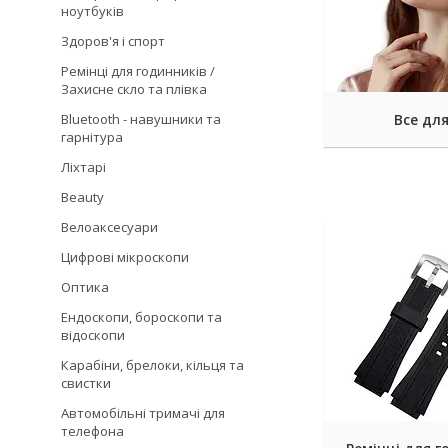
ноутбуків
Здоров'я і спорт
Ремінці для годинників /
Захисне скло та плівка
Bluetooth - навушники та
Все для
гарнітура
Ліхтарі
Beauty
Велоаксесуари
Цифрові мікроскопи
Оптика
Ендоскопи, бороскопи та
відоскопи
Карабіни, брелоки, кільця та
свистки
Автомобільні тримачі для
телефона