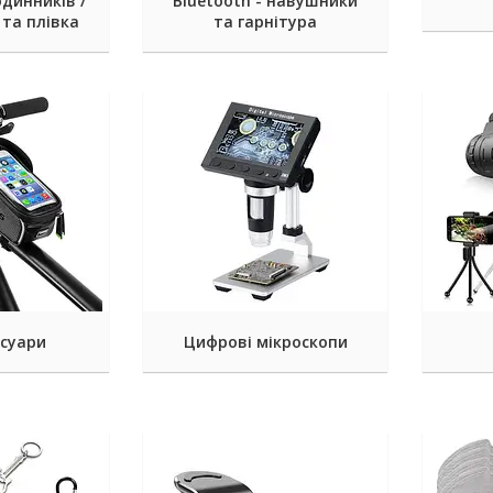
одинників /
Bluetooth - навушники
 та плівка
та гарнітура
есуари
Цифрові мікроскопи