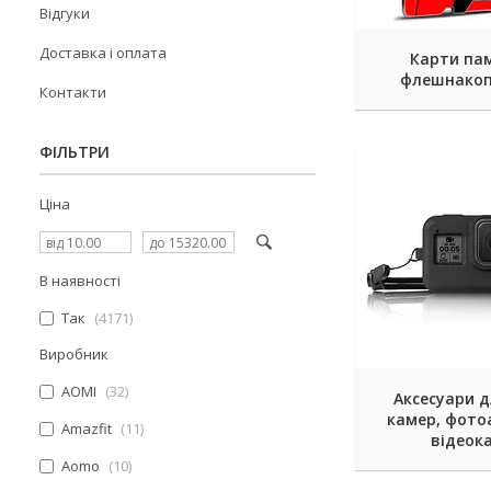
Відгуки
Доставка і оплата
Карти пам
флешнакоп
Контакти
ФІЛЬТРИ
Ціна
В наявності
Так
4171
Виробник
AOMI
32
Аксесуари д
камер, фотоа
Amazfit
11
відеок
Aomo
10