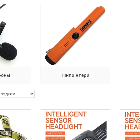
фоны
Пінпоінтери