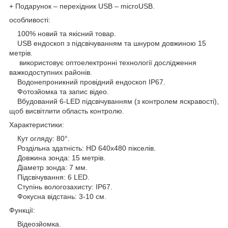
+ Подарунок – перехідник USB – microUSB.
особливості:
100% новий та якісний товар.
USB ендоскоп з підсвічуванням та шнуром довжиною 15
метрів.
використовує оптоелектронні технології дослідження
важкодоступних районів.
Водонепроникний провідний ендоскоп IP67.
Фотозйомка та запис відео.
Вбудований 6-LED підсвічуванням (з контролем яскравості),
щоб висвітлити область контролю.
Характеристики:
Кут огляду: 80°.
Роздільна здатність: HD 640х480 пікселів.
Довжина зонда: 15 метрів.
Діаметр зонда: 7 мм.
Підсвічування: 6 LED.
Ступінь вологозахисту: IP67.
Фокусна відстань: 3-10 см.
Функції:
Відеозйомка.