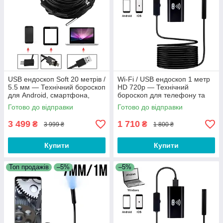
USB ендоскоп Soft 20 метрів /
Wi-Fi / USB ендоскоп 1 метр
5.5 мм — Технічний бороскоп
HD 720p — Технічний
для Android, смартфона,
бороскоп для телефону та
телефону
смартфона Android, iOS
Готово до відправки
Готово до відправки
3 499
1 710
₴
₴
3 999 ₴
1 800 ₴
Купити
Купити
Топ продажів
–5%
–5%