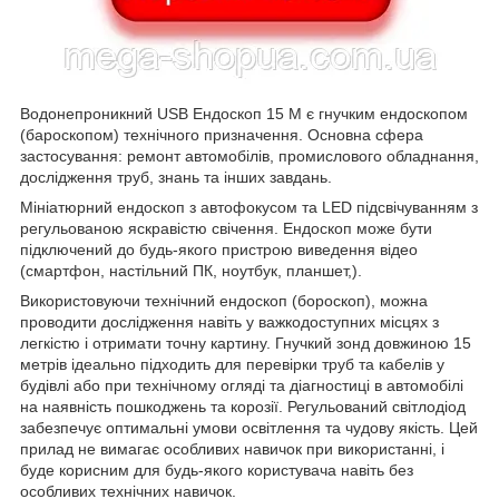
Водонепроникний USB Ендоскоп 15 М є гнучким ендоскопом
(бароскопом) технічного призначення. Основна сфера
застосування: ремонт автомобілів, промислового обладнання,
дослідження труб, знань та інших завдань.
Мініатюрний ендоскоп з автофокусом та LED підсвічуванням з
регульованою яскравістю свічення. Ендоскоп може бути
підключений до будь-якого пристрою виведення відео
(смартфон, настільний ПК, ноутбук, планшет,).
Використовуючи технічний ендоскоп (бороскоп), можна
проводити дослідження навіть у важкодоступних місцях з
легкістю і отримати точну картину. Гнучкий зонд довжиною 15
метрів ідеально підходить для перевірки труб та кабелів у
будівлі або при технічному огляді та діагностиці в автомобілі
на наявність пошкоджень та корозії. Регульований світлодіод
забезпечує оптимальні умови освітлення та чудову якість. Цей
прилад не вимагає особливих навичок при використанні, і
буде корисним для будь-якого користувача навіть без
особливих технічних навичок.