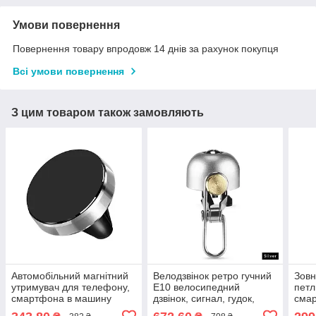
Умови повернення
Повернення товару впродовж 14 днів за рахунок покупця
Всі умови повернення
З цим товаром також замовляють
Автомобільний магнітний
Велодзвінок ретро гучний
Зовн
утримувач для телефону,
E10 велосипедний
петл
смартфона в машину
дзвінок, сигнал, гудок,
смар
CV34-S
клаксон для велосипеда,
Micr