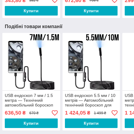
343,80
672,60
299
₴
₴
382 ₴
708 ₴
самокату Сріблястий
Купити
Купити
Подібні товари компанії
USB ендоскоп 7 мм / 1.5
USB ендоскоп 5.5 мм / 10
USB 
метра — Технічний
метрів — Автомобільний
метр
автомобільний бороскоп
технічний бороскоп для
техн
для телефону, смартфона
телефону, смартфона
тел
636,50
1 424,05
1 1
₴
₴
670 ₴
1 499 ₴
Купити
Купити