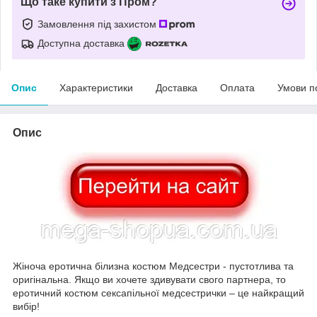
Що таке купити з Пром?
Замовлення під захистом
Доступна доставка
Опис
Характеристики
Доставка
Оплата
Умови п
Опис
Жіноча еротична білизна костюм Медсестри - пустотлива та
оригінальна. Якщо ви хочете здивувати свого партнера, то
еротичний костюм сексапільної медсестрички – це найкращий
вибір!