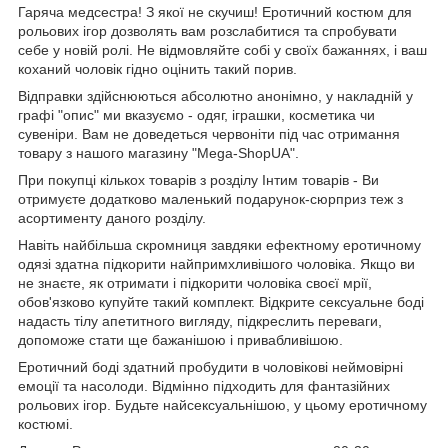
Гаряча медсестра! З якої не скучиш! Еротичний костюм для
рольових ігор дозволять вам розслабитися та спробувати
себе у новій ролі. Не відмовляйте собі у своїх бажаннях, і ваш
коханий чоловік гідно оцінить такий порив.
Відправки здійснюються абсолютно анонімно, у накладній у
графі "опис" ми вказуємо - одяг, іграшки, косметика чи
сувеніри. Вам не доведеться червоніти під час отримання
товару з нашого магазину "Mega-ShopUA".
При покупці кількох товарів з розділу Інтим товарів - Ви
отримуєте додатково маленький подарунок-сюрприз теж з
асортименту даного розділу.
Навіть найбільша скромниця завдяки ефектному еротичному
одязі здатна підкорити найпримхливішого чоловіка. Якщо ви
не знаєте, як отримати і підкорити чоловіка своєї мрії,
обов'язково купуйте такий комплект. Відкрите сексуальне боді
надасть тілу апетитного вигляду, підкреслить переваги,
допоможе стати ще бажанішою і привабливішою.
Еротичний боді здатний пробудити в чоловікові неймовірні
емоції та насолоди. Відмінно підходить для фантазійних
рольових ігор. Будьте найсексуальнішою, у цьому еротичному
костюмі.