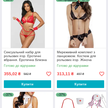
Сексуальний набір для
Мереживний комплект з
рольових ігор. Еротичні
ланцюжком. Костюм для
вбрання. Еротична білизна
рольових ігор. Жіноча
жіноча Червоний
еротична білизна. Еротичні
Готово до відправки
Готово до відправки
вбрання Чорний
355,02
313,11
₴
₴
582 ₴
497 ₴
Купити
Купити
–37%
–37%