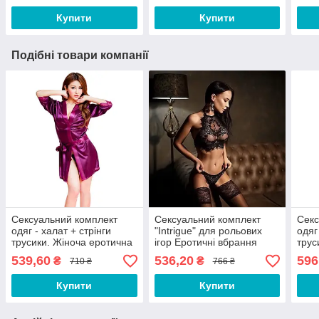
Купити
Купити
Подібні товари компанії
Сексуальний комплект
Сексуальний комплект
Секс
одяг - халат + стрінги
"Intrigue" для рольових
одяг
трусики. Жіноча еротична
ігор Еротичні вбрання
трус
білизна Фіолетовий
Еротична білизна жіноча
біли
539,60
536,20
596
₴
₴
710 ₴
766 ₴
Купити
Купити