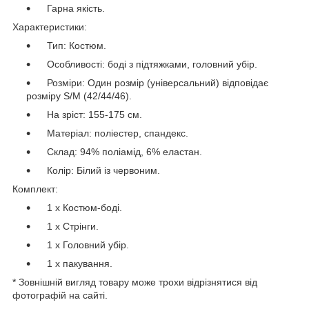
Гарна якість.
Характеристики:
Тип: Костюм.
Особливості: боді з підтяжками, головний убір.
Розміри: Один розмір (універсальний) відповідає
розміру S/М (42/44/46).
На зріст: 155-175 см.
Матеріал: поліестер, спандекс.
Склад: 94% поліамід, 6% еластан.
Колір: Білий із червоним.
Комплект:
1 х Костюм-боді.
1 х Стрінги.
1 х Головний убір.
1 х пакування.
* Зовнішній вигляд товару може трохи відрізнятися від
фотографій на сайті.