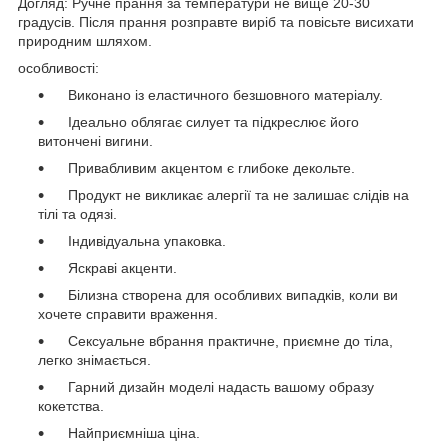
Догляд: Ручне прання за температури не вище 20-30
градусів. Після прання розправте виріб та повісьте висихати
природним шляхом.
особливості:
Виконано із еластичного безшовного матеріалу.
Ідеально облягає силует та підкреслює його
витончені вигини.
Привабливим акцентом є глибоке декольте.
Продукт не викликає алергії та не залишає слідів на
тілі та одязі.
Індивідуальна упаковка.
Яскраві акценти.
Білизна створена для особливих випадків, коли ви
хочете справити враження.
Сексуальне вбрання практичне, приємне до тіла,
легко знімається.
Гарний дизайн моделі надасть вашому образу
кокетства.
Найприємніша ціна.