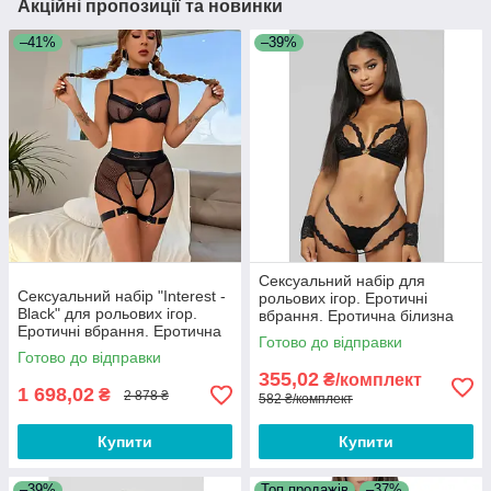
Акційні пропозиції та новинки
–41%
–39%
Сексуальний набір для
Сексуальний набір "Interest -
рольових ігор. Еротичні
Black" для рольових ігор.
вбрання. Еротична білизна
Еротичні вбрання. Еротична
жіноча Чорний
Готово до відправки
білизна жіноча
Готово до відправки
355,02
₴/комплект
1 698,02
₴
2 878 ₴
582 ₴/комплект
Купити
Купити
–39%
Топ продажів
–37%