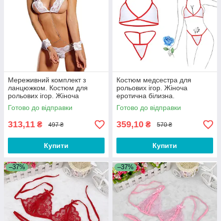
Мереживний комплект з
Костюм медсестра для
ланцюжком. Костюм для
рольових ігор. Жіноча
рольових ігор. Жіноча
еротична білизна.
еротична білизна. Еротичні
Сексуальний комплект
Готово до відправки
Готово до відправки
вбрання Білий
медсестри XX1X
313,11
359,10
₴
₴
497 ₴
570 ₴
Купити
Купити
–37%
–37%