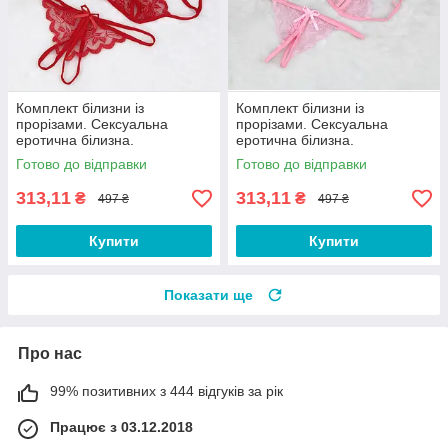
Комплект білизни із
Комплект білизни із
прорізами. Сексуальна
прорізами. Сексуальна
еротична білизна.
еротична білизна.
Мереживний бюстгальтер і
Мереживний бюстгальтер і
Готово до відправки
Готово до відправки
трусики стрінги Червоний
трусики стрінги Рожевий
313,11
313,11
₴
₴
497 ₴
497 ₴
Купити
Купити
Показати ще
Про нас
99% позитивних з 444 відгуків за рік
Працює з 03.12.2018