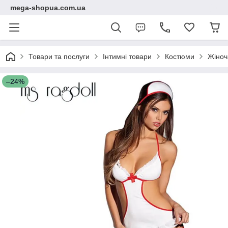
mega-shopua.com.ua
Товари та послуги
Інтимні товари
Костюми
Жіноч
–24%