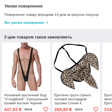
Умови повернення
Повернення товару впродовж 14 днів за рахунок покупця
Всі умови повернення
З цим товаром також замовляють
Чоловічий еротичний боді
Еротичні труси стрінги
Ерот
"V-подібний". Сексуальний
чоловічі леопардові
жіно
ігровий костюм Чорний
трусики Слонік 4.
Ерот
Сексуальна білизна
нижн
447,93
268,80
214
₴
₴
553 ₴
320 ₴