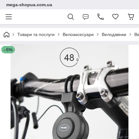
mega-shopua.com.ua
Товари та послуги
Велоаксесуари
Велодзвінки
Ве
–5%