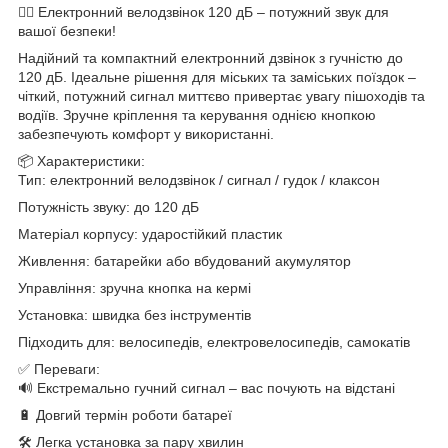
🚴‍♂️ Електронний велодзвінок 120 дБ – потужний звук для
вашої безпеки!
Надійний та компактний електронний дзвінок з гучністю до
120 дБ. Ідеальне рішення для міських та заміських поїздок –
чіткий, потужний сигнал миттєво привертає увагу пішоходів та
водіїв. Зручне кріплення та керування однією кнопкою
забезпечують комфорт у використанні.
📦 Характеристики:
Тип: електронний велодзвінок / сигнал / гудок / клаксон
Потужність звуку: до 120 дБ
Матеріал корпусу: ударостійкий пластик
Живлення: батарейки або вбудований акумулятор
Управління: зручна кнопка на кермі
Установка: швидка без інструментів
Підходить для: велосипедів, електровелосипедів, самокатів
✅ Переваги:
🔊 Екстремально гучний сигнал – вас почують на відстані
🔋 Довгий термін роботи батареї
🛠 Легка установка за пару хвилин