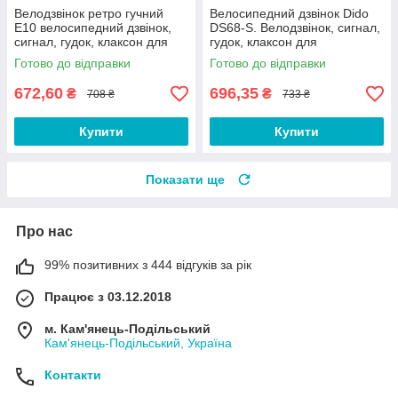
Велодзвінок ретро гучний
Велосипедний дзвінок Dido
E10 велосипедний дзвінок,
DS68-S. Велодзвінок, сигнал,
сигнал, гудок, клаксон для
гудок, клаксон для
велосипеда, самокату
велосипеда та самокату
Готово до відправки
Готово до відправки
Сріблястий
672,60
696,35
₴
₴
708 ₴
733 ₴
Купити
Купити
Показати ще
Про нас
99% позитивних з 444 відгуків за рік
Працює з 03.12.2018
м. Кам'янець-Подільський
Кам'янець-Подільський, Україна
Контакти