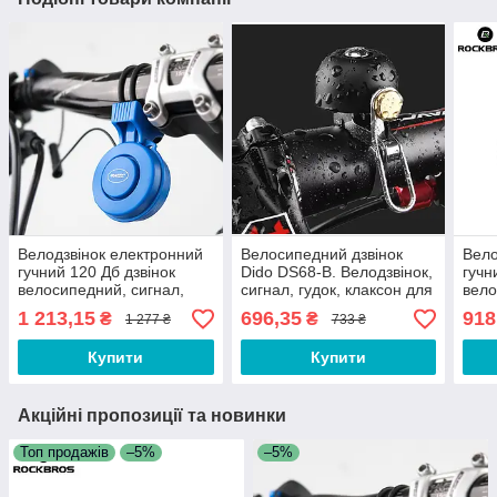
Велодзвінок електронний
Велосипедний дзвінок
Вело
гучний 120 Дб дзвінок
Dido DS68-B. Велодзвінок,
гучн
велосипедний, сигнал,
сигнал, гудок, клаксон для
вело
гудок, клаксон для
велосипеда та самокату
сигн
1 213,15
696,35
918
₴
₴
1 277 ₴
733 ₴
велосипеда Синій
вел
Купити
Купити
Акційні пропозиції та новинки
Топ продажів
–5%
–5%