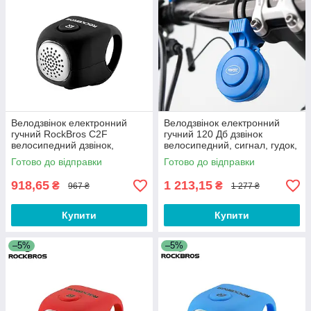
Велодзвінок електронний
Велодзвінок електронний
гучний RockBros C2F
гучний 120 Дб дзвінок
велосипедний дзвінок,
велосипедний, сигнал, гудок,
сигнал, гудок, клаксон для
клаксон для велосипеда
Готово до відправки
Готово до відправки
велосипеда Чорний
Синій
918,65
1 213,15
₴
₴
967 ₴
1 277 ₴
Купити
Купити
–5%
–5%