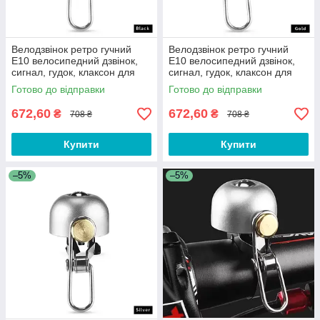
Велодзвінок ретро гучний
Велодзвінок ретро гучний
E10 велосипедний дзвінок,
E10 велосипедний дзвінок,
сигнал, гудок, клаксон для
сигнал, гудок, клаксон для
велосипеда, самоката
велосипеда, самокату
Готово до відправки
Готово до відправки
Чорний
Золотистий
672,60
672,60
₴
₴
708 ₴
708 ₴
Купити
Купити
–5%
–5%