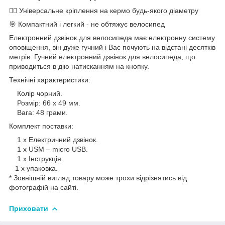
🚴‍♂️ Універсальне кріплення на кермо будь-якого діаметру
🎯 Компактний і легкий - не обтяжує велосипед
Електронний дзвінок для велосипеда має електронну систему
оповіщення, він дуже гучний і Вас почують на відстані десятків
метрів. Гучний електронний дзвінок для велосипеда, що
приводиться в дію натисканням на кнопку.
Технічні характеристики:
Колір чорний.
Розмір: 66 х 49 мм.
Вага: 48 грами.
Комплект поставки:
1 х Електричний дзвінок.
1 х USM – micro USB.
1 х Інструкція.
1 х упаковка.
* Зовнішній вигляд товару може трохи відрізнятись від
фотографій на сайті.
Приховати