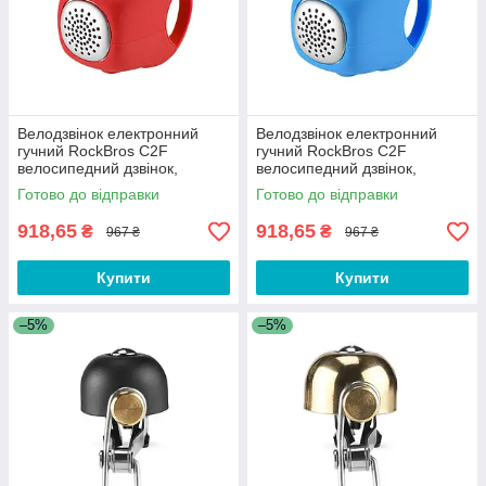
Велодзвінок електронний
Велодзвінок електронний
гучний RockBros C2F
гучний RockBros C2F
велосипедний дзвінок,
велосипедний дзвінок,
сигнал, гудок, клаксон для
сигнал, гудок, клаксон для
Готово до відправки
Готово до відправки
велосипеда Червоний
велосипеда
918,65
918,65
₴
₴
967 ₴
967 ₴
Купити
Купити
–5%
–5%