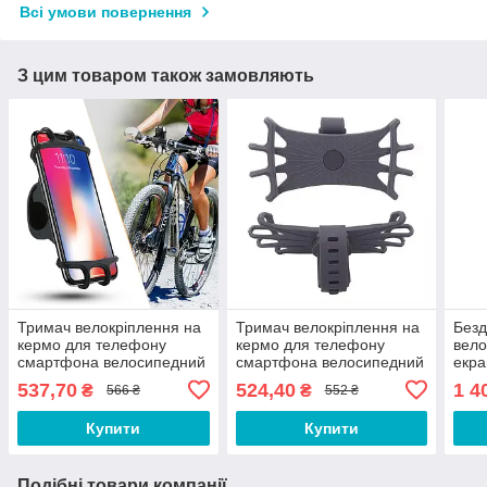
Всі умови повернення
З цим товаром також замовляють
Тримач велокріплення на
Тримач велокріплення на
Безд
кермо для телефону
кермо для телефону
вело
смартфона велосипедний
смартфона велосипедний
екра
Gina 4-6.5" на велосипед,
360° на велосипед,
комп
537,70
524,40
1 4
₴
₴
566 ₴
552 ₴
самокат Чорний
самокат Сірий
вело
Купити
Купити
Подібні товари компанії