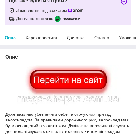
Що таке купити з Пром?
Замовлення під захистом
Доступна доставка
Опис
Характеристики
Доставка
Оплата
Умови п
Опис
Дуже важливо убезпечити себе та оточуючих при їзді
велосипедом. За правилами дорожнього руху велосипед має
бути оснащений велодзвінком. Дзвінок на велосипеді служить
для подачі звукових сигналів, головним чином пішоходам.