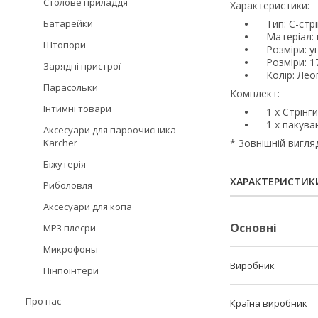
Столове приладдя
Характеристики:
Батарейки
Тип: С-стрі
Матеріал: п
Штопори
Розміри: уні
Розміри: 17 
Зарядні пристрої
Колір: Лео
Парасольки
Комплект:
Інтимні товари
1 x Стрінги
1 х пакуван
Аксесуари для пароочисника
Karcher
* Зовнішній вигля
Біжутерія
ХАРАКТЕРИСТИК
Риболовля
Аксесуари для копа
Основні
MP3 плеєри
Микрофоны
Виробник
Пінпоінтери
Про нас
Країна виробник