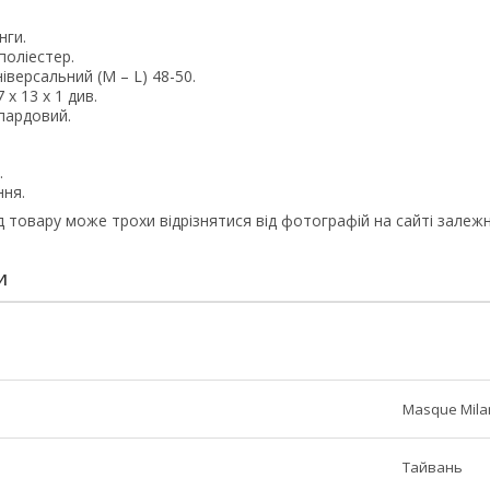
нги.
оліестер.
версальний (М – L) 48-50.
х 13 х 1 див.
пардовий.
.
ня.
д товару може трохи відрізнятися від фотографій на сайті залежно
И
Masque Mila
Тайвань