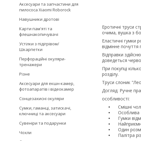
Аксесуари та запчастини для
пилососа Xiaomi Roborock
Навушники дротові
Еротичні труси ст
Карти пам'яті та
очима, вушка з бо
флешнакопичувачі
Еластичні гумки р
Устілки з підігрівом/
відмінне почуття 
Шкарпетки
Відправки здійсню
Перфораційні окуляри-
доведеться черво
тренажери
При покупці кільк
Різне
розділу.
Труси слоник "Лео
Аксесуари для екшн-камер,
фотоапаратів і відеокамер
Догляд: Ручне пра
Сонцезахисні окуляри
особливості:
Смішні чолов
Сумки, гаманці, затискачі,
Особлива си
ключниці та аксесуари
Гумки відмі
Сувеніри та подарунки
Найприємні
Один розмір
Чохли
Палітра різ