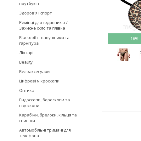
ноутбуків
Здоров'я і спорт
Ремінці для годинників /
Захисне скло та плівка
Bluetooth - навушники та
–16%
гарнітура
Ліхтарі
Beauty
Велоаксесуари
Цифрові мікроскопи
Оптика
Ендоскопи, бороскопи та
відоскопи
Карабіни, брелоки, кільця та
свистки
Автомобільні тримачі для
телефона