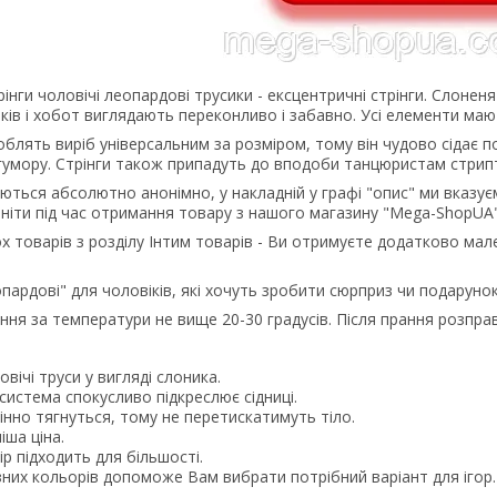
рінги чоловічі леопардові трусики - ексцентричні стрінги. Слонен
ків і хобот виглядають переконливо і забавно. Усі елементи маю
облять виріб універсальним за розміром, тому він чудово сідає по
гумору. Стрінги також припадуть до вподоби танцюристам стрипт
ються абсолютно анонімно, у накладній у графі "опис" ми вказуєм
ніти під час отримання товару з нашого магазину "Mega-ShopUA"
ох товарів з розділу Інтим товарів - Ви отримуєте додатково м
пардові" для чоловіків, які хочуть зробити сюрприз чи подарунок
ння за температури не вище 20-30 градусів. Після прання розпра
ічі труси у вигляді слоника.
стема спокусливо підкреслює сідниці.
нно тягнуться, тому не перетискатимуть тіло.
ша ціна.
 підходить для більшості.
них кольорів допоможе Вам вибрати потрібний варіант для ігор.