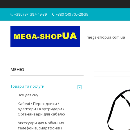
+380 (97) 387-49-39
+380 (50) 705-28-39
mega-shopua.com.ua
Товари та послуги
Все для сну
Кабелі / Перехідники /
Адаптери / Картридери /
Органайзери для кабелю
Аксесуари для мобільних
телефонів, смартфонів і