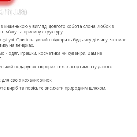
я з кишенькою у вигляді довгого хобота слона. Лобок з
ть м'яку та приємну структуру.
 фігурі. Оригінал дизайн підкорить будь-яку дівчину, яка має
изу на вечірках.
о - одяг, іграшки, косметика чи сувеніри. Вам не
.
аленький подарунок-сюрприз теж з асортименту даного
 для своїх коханих жінок.
вте виріб та повісьте висихати природним шляхом.