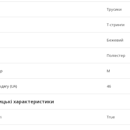
Трусики
T-стринги
Бежевий
Поліестер
ір
M
дягу (UA)
46
ицькі характеристики
і
True