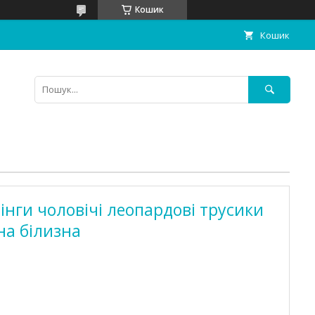
Кошик
Кошик
інги чоловічі леопардові трусики
на білизна