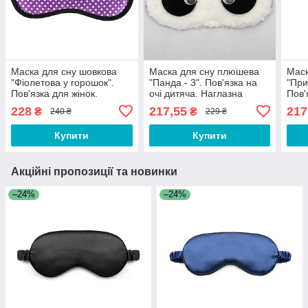
Маска для сну шовкова
Маска для сну плюшева
Маск
"Фіолетова у горошок".
"Панда - 3". Пов'язка на
"При
Пов'язка для жінок.
очі дитяча. Наглазна
Пов'
Наглазна маска
маска для жінок
Нагл
228
217,55
217
₴
₴
240 ₴
229 ₴
Купити
Купити
Акційні пропозиції та новинки
–24%
–24%