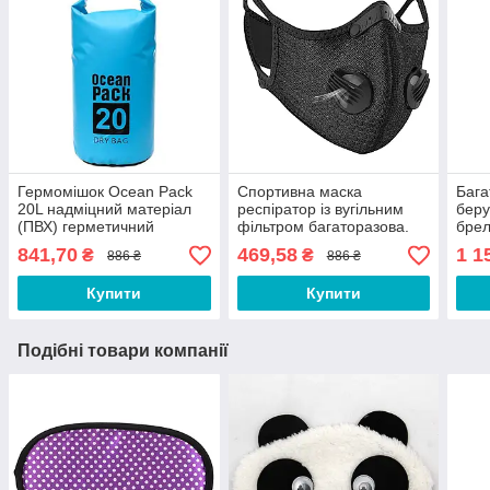
Гермомішок Ocean Pack
Спортивна маска
Бага
20L надміцний матеріал
респіратор із вугільним
беру
(ПВХ) герметичний
фільтром багаторазова.
брел
рюкзак, водонепроникна
Маска багаторазова.
Беру
841,70
469,58
1 1
₴
₴
886 ₴
886 ₴
сумка Синій
Маска для тренувань
CV543Q
Купити
Купити
Подібні товари компанії