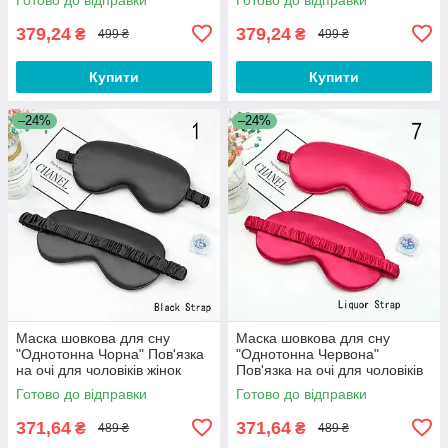
379,24
379,24
₴
₴
499 ₴
499 ₴
Купити
Купити
–24%
–24%
Маска шовкова для сну
Маска шовкова для сну
"Однотонна Чорна" Пов'язка
"Однотонна Червона"
на очі для чоловіків жінок
Пов'язка на очі для чоловіків
DSY-01
жінок DSY-01
Готово до відправки
Готово до відправки
371,64
371,64
₴
₴
489 ₴
489 ₴