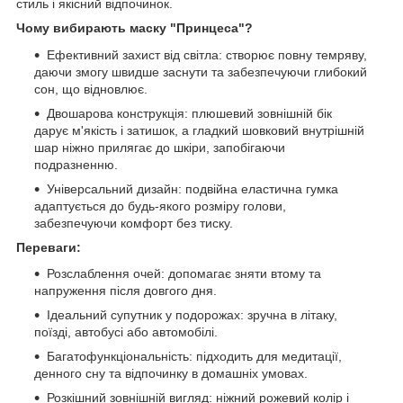
стиль і якісний відпочинок.
Чому вибирають маску "Принцеса"?
Ефективний захист від світла: створює повну темряву,
даючи змогу швидше заснути та забезпечуючи глибокий
сон, що відновлює.
Двошарова конструкція: плюшевий зовнішній бік
дарує м'якість і затишок, а гладкий шовковий внутрішній
шар ніжно прилягає до шкіри, запобігаючи
подразненню.
Універсальний дизайн: подвійна еластична гумка
адаптується до будь-якого розміру голови,
забезпечуючи комфорт без тиску.
Переваги:
Розслаблення очей: допомагає зняти втому та
напруження після довгого дня.
Ідеальний супутник у подорожах: зручна в літаку,
поїзді, автобусі або автомобілі.
Багатофункціональність: підходить для медитації,
денного сну та відпочинку в домашніх умовах.
Розкішний зовнішній вигляд: ніжний рожевий колір і