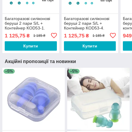
Багаторазові силіконові
Багаторазові силіконові
Бага
беруші 2 пари S/L +
беруші 2 пари S/L +
беру
Контейнер KOD53-1.
Контейнер KOD53-4.
конт
Беруші протишумні для
Беруші протишумні для
прот
1 125,75
1 125,75
949
₴
₴
1 185 ₴
1 185 ₴
польотів від шуму
польотів від шуму
сну,
FR8
Купити
Купити
Акційні пропозиції та новинки
–5%
–5%