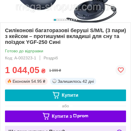
Силіконові багаторазові беруші S/M/L (3 пари)
з кейсом – протишумні вкладиші для сну та
поїздок YGF-250 Сині
Готово до відправки
Код: А-002323-1
Роздріб
1 044,05
₴
1 099 ₴
Економія
54.95 ₴
Залишилось
42 дні
Купити
або
Купити з