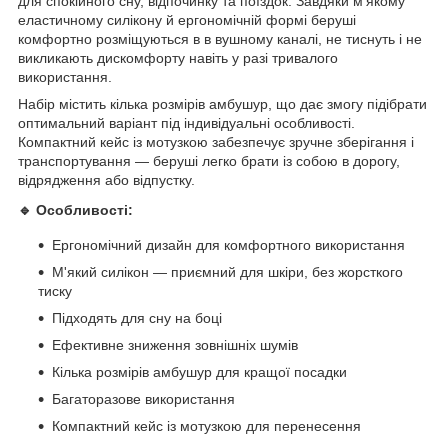
для спокійного сну, відпочинку та поїздок. Завдяки м'якому
еластичному силікону й ергономічній формі беруші
комфортно розміщуються в в вушному каналі, не тиснуть і не
викликають дискомфорту навіть у разі тривалого
використання.
Набір містить кілька розмірів амбушур, що дає змогу підібрати
оптимальний варіант під індивідуальні особливості.
Компактний кейс із мотузкою забезпечує зручне зберігання і
транспортування — беруші легко брати із собою в дорогу,
відрядження або відпустку.
🔹 Особливості:
Ергономічний дизайн для комфортного використання
М'який силікон — приємний для шкіри, без жорсткого
тиску
Підходять для сну на боці
Ефективне зниження зовнішніх шумів
Кілька розмірів амбушур для кращої посадки
Багаторазове використання
Компактний кейс із мотузкою для перенесення