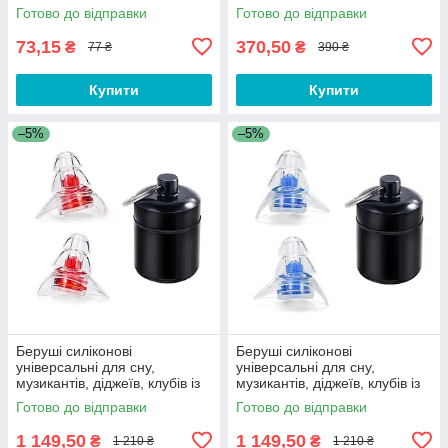
шуму, води та пилу. Беруші
Готово до відправки
Готово до відправки
від шуму
73,15
370,50
₴
₴
77 ₴
390 ₴
Купити
Купити
–5%
–5%
Беруші силіконові
Беруші силіконові
універсальні для сну,
універсальні для сну,
музикантів, діджеїв, клубів із
музикантів, діджеїв, клубів із
контейнером Silicone Ear
контейнером Silicone Ear Pro
Готово до відправки
Готово до відправки
Plugs Pro Red
Blue
1 149,50
1 149,50
₴
₴
1 210 ₴
1 210 ₴