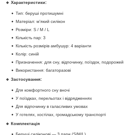
🔹 Характеристики:
Тип: беруші протишумні
Матеріал: м'який силікон
Розміри: S / M / L
Кількість пар: 3
Кількість розмірів амбушур: 4 варіанти
Колір: синій
Призначення: для сну, відпочинку, поїздок, подорожей
Використання: багаторазові
🔹 Застосування:
Для комфортного сну вночі
У поїздках, перельотах і відрядженнях
Для відпочинку в галасливих умовах
У готелях, хостілах, громадському транспорті
🔹 Комплектація
Беруші силіконові — 3 пари (S/M/L)