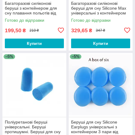
Багаторазові силіконові
Багаторазові силіконові
беруші з контейнером для
беруші для сну Silicone Max
сну плавання польотів від
універсальні з контейнером
шуму та води. Беруші для сну
від шуму та води Light Green
Готово до відправки
Готово до відправки
CV8B
199,50
329,65
₴
₴
210 ₴
347 ₴
Купити
Купити
–5%
–5%
Поліуретанові беруші
Беруші для сну Silicone
універсальні. Беруші
Earplugs універсальні з
протишумні. Беруші для сну
контейнером 3 пари від