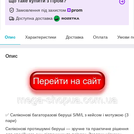
Що таке купити з Пром?
Замовлення під захистом
Доступна доставка
Опис
Характеристики
Доставка
Оплата
Умови п
Опис
✅ Силіконові багаторазові беруші S/M/L з кейсом і мотузкою (3
пари)
Силіконові протишумні беруші — зручне та практичне рішення