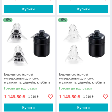
Купити
Купити
–5%
–5%
Беруші силіконові
Беруші силіконові
універсальні для сну,
універсальні для сну,
музикантів, діджеїв, клубів із
музикантів, діджеїв, клубів із
контейнером Silicone Ear Pro
контейнером Silicone Ear
Готово до відправки
Готово до відправки
Black
Plugs Pro
1 149,50
1 149,50
₴
₴
1 210 ₴
1 210 ₴
Купити
Купити