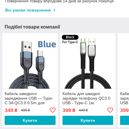
Повернення товару впродовж 14 днів за рахунок покупця
Всі умови повернення
Подібні товари компанії
Кабель швидкого
Кабель для швидкої
Кабе
заряджання USB — Type-
зарядки телефону QC3.0
заря
C 3A QC3.0 0.5m для
USB - Type-C 1м.
USB 
смартфона — посилений
Зарядний провід шнур
Заря
349
399
399
₴
₴
495 ₴
449 ₴
зарядний дріт Fast Charge
ЮСБ на Тайп A32N
ЮСБ
QFD-B11
Купити
Купити