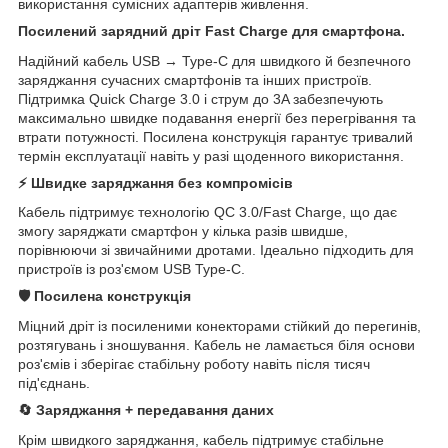
використання сумісних адаптерів живлення.
Посилений зарядний дріт Fast Charge для смартфона.
Надійний кабель USB → Type-C для швидкого й безпечного
заряджання сучасних смартфонів та інших пристроїв.
Підтримка Quick Charge 3.0 і струм до 3A забезпечують
максимально швидке подавання енергії без перегрівання та
втрати потужності. Посилена конструкція гарантує тривалий
термін експлуатації навіть у разі щоденного використання.
⚡ Швидке заряджання без компромісів
Кабель підтримує технологію QC 3.0/Fast Charge, що дає
змогу заряджати смартфон у кілька разів швидше,
порівнюючи зі звичайними дротами. Ідеально підходить для
пристроїв із роз'ємом USB Type-C.
🛡 Посилена конструкція
Міцний дріт із посиленими конекторами стійкий до перегинів,
розтягувань і зношування. Кабель не ламається біля основи
роз'ємів і зберігає стабільну роботу навіть після тисяч
під'єднань.
🔄 Заряджання + передавання даних
Крім швидкого заряджання, кабель підтримує стабільне