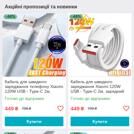
Акційні пропозиції та новинки
–44%
–44%
Кабель для швидкого
Кабель для швидкого
заряджання телефону Xiaomi
заряджання Xiaomi 120W
120W USB - Type-C 2м,
USB - Type-C 2м, зарядний
зарядний провід шнур ЮСБ
провід шнур для телефону
Готово до відправки
Готово до відправки
на Тайп Сі
ЮСБ на Тайп Сі
449
449
₴
₴
799 ₴
799 ₴
Купити
Купити