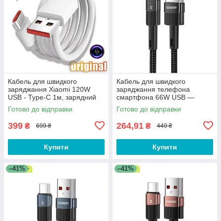
Кабель для швидкого
Кабель для швидкого
заряджання Xiaomi 120W
заряджання телефона
USB - Type-C 1м, зарядний
смартфона 66W USB —
провід шнур для телефону
Type-C 0.5 м. Зарядний дріт
Готово до відправки
Готово до відправки
ЮСБ на Тайп Сі
шнур ЮСБ на Тайп Сі DF1B
399
264,91
₴
₴
699 ₴
449 ₴
Купити
Купити
–41%
–41%