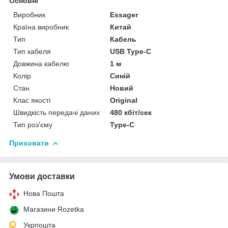
Основні
Виробник
Essager
Країна виробник
Китай
Тип
Кабель
Тип кабеля
USB Type-C
Довжина кабелю
1 м
Колір
Синій
Стан
Новий
Клас якості
Original
Швидкість передачі даних
480 кбіт/сек
Тип роз'єму
Type-C
Приховати
Умови доставки
Нова Пошта
Магазини Rozetka
Укрпошта