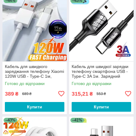
–44%
–43%
Кабель для швидкого
Кабель для швидкої зарядки
заряджання телефону Xiaomi
телефону смартфона USB -
120W USB - Type-C 1м,
Type-C 3A 1м. Зарядний
зарядний провід шнур ЮСБ
провід шнур ЮСБ на Тайп З
Готово до відправки
Готово до відправки
на Тайп Сі
DC787-1B
389
315,21
₴
₴
689 ₴
553 ₴
Купити
Купити
–43%
–41%