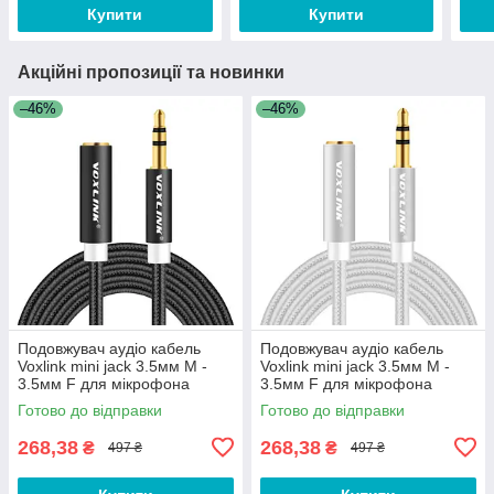
Купити
Купити
Акційні пропозиції та новинки
–46%
–46%
Подовжувач аудіо кабель
Подовжувач аудіо кабель
Voxlink mini jack 3.5мм M -
Voxlink mini jack 3.5мм M -
3.5мм F для мікрофона
3.5мм F для мікрофона
3.5mm M to 3.5mm F1 метр
3.5mm M to 3.5mm F1 метр
Готово до відправки
Готово до відправки
CC511B
CC511S
268,38
268,38
₴
₴
497 ₴
497 ₴