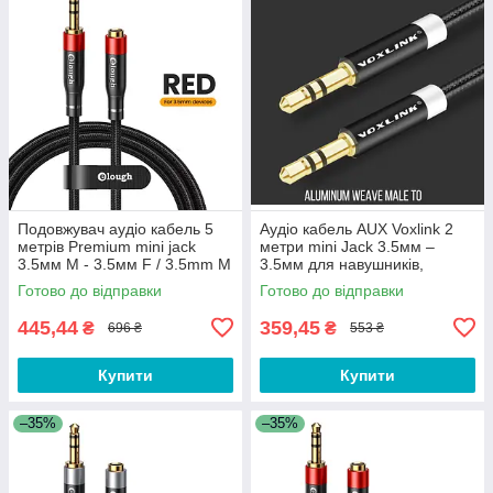
Подовжувач аудіо кабель 5
Аудіо кабель AUX Voxlink 2
метрів Premium mini jack
метри mini Jack 3.5мм –
3.5мм M - 3.5мм F / 3.5mm M
3.5мм для навушників,
to 3.5mm F FWQ5R
колонок 3.5mm to 3.5mm
Готово до відправки
Готово до відправки
XC55S-2
445,44
359,45
₴
₴
696 ₴
553 ₴
Купити
Купити
–35%
–35%