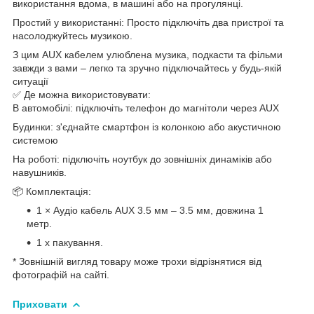
використання вдома, в машині або на прогулянці.
Простий у використанні: Просто підключіть два пристрої та
насолоджуйтесь музикою.
З цим AUX кабелем улюблена музика, подкасти та фільми
завжди з вами – легко та зручно підключайтесь у будь-якій
ситуації
✅ Де можна використовувати:
В автомобілі: підключіть телефон до магнітоли через AUX
Будинки: з'єднайте смартфон із колонкою або акустичною
системою
На роботі: підключіть ноутбук до зовнішніх динаміків або
навушників.
📦 Комплектація:
1 × Аудіо кабель AUX 3.5 мм – 3.5 мм, довжина 1
метр.
1 х пакування.
* Зовнішній вигляд товару може трохи відрізнятися від
фотографій на сайті.
Приховати