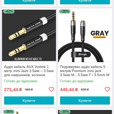
Купити
Купити
–42%
–36%
Аудіо кабель AUX Voxlink 1
Подовжувач аудіо кабель 5
метр mini Jack 3.5мм – 3.5мм
метрів Premium mini jack
для навушників, колонок
3.5мм M - 3.5мм F / 3.5mm M
3.5mm to 3.5mm XC55S-1
to 3.5mm F FWQ5G
Готово до відправки
Готово до відправки
271,44
445,44
₴
₴
468 ₴
696 ₴
Купити
Купити
–36%
–35%