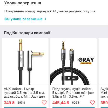
Умови повернення
Повернення товару впродовж 14 днів за рахунок покупця
Всі умови повернення
Подібні товари компанії
AUX кабель 1 метр
Подовжувач аудіо кабель
Ауді
кутовий 3.5 мм на 3.5 мм,
5 метрів Premium mini jack
Mini
аудіокабель Mini Jack для
3.5мм M - 3.5мм F /
мм, 
навушників, колонок і авто
3.5mm M to 3.5mm F
mm д
349
445,44
359
₴
₴
395 ₴
696 ₴
SHE-1V
FWQ5G
коло