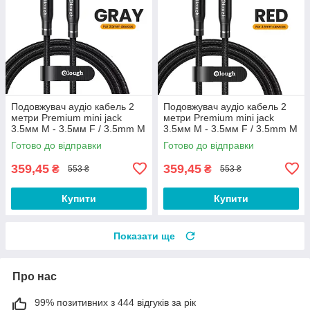
Подовжувач аудіо кабель 2
Подовжувач аудіо кабель 2
метри Premium mini jack
метри Premium mini jack
3.5мм M - 3.5мм F / 3.5mm M
3.5мм M - 3.5мм F / 3.5mm M
to 3.5mm F FWQ2G
to 3.5mm F FWQ2R
Готово до відправки
Готово до відправки
359,45
359,45
₴
₴
553 ₴
553 ₴
Купити
Купити
Показати ще
Про нас
99% позитивних з 444 відгуків за рік