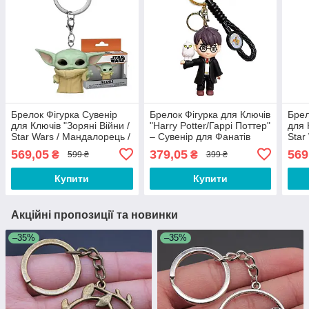
Брелок Фігурка Сувенір
Брелок Фігурка для Ключів
Брел
для Ключів "Зоряні Війни /
"Harry Potter/Гаррі Поттер"
для 
Star Wars / Мандалорець /
– Сувенір для Фанатів
Star
The Mandalorian / Грогу /
Чарівного Світу GYT-01
The 
569,05
379,05
569
₴
₴
599 ₴
399 ₴
Grogu"
Купити
Купити
Акційні пропозиції та новинки
–35%
–35%