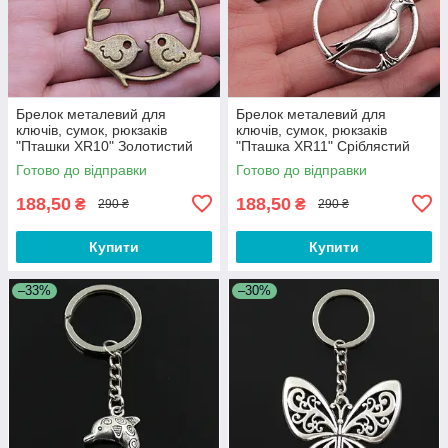
Брелок металевий для
Брелок металевий для
ключів, сумок, рюкзаків
ключів, сумок, рюкзаків
"Пташки XR10" Золотистий
"Пташка XR11" Сріблястий
Готово до відправки
Готово до відправки
188,50
188,50
₴
₴
290 ₴
290 ₴
Купити
Купити
–33%
–30%