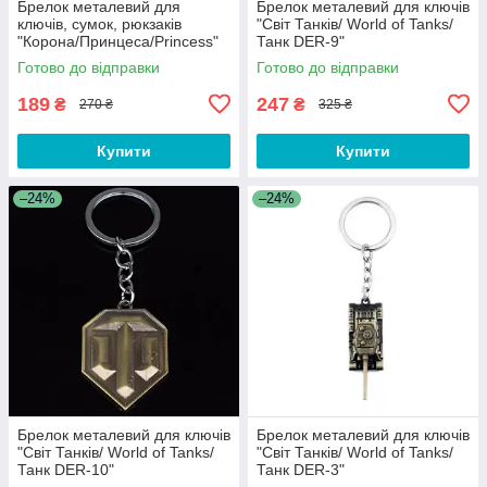
Брелок металевий для
Брелок металевий для ключів
ключів, сумок, рюкзаків
"Світ Танків/ World of Tanks/
"Корона/Принцеса/Princess"
Танк DER-9"
Готово до відправки
Готово до відправки
189
247
₴
₴
270 ₴
325 ₴
Купити
Купити
–24%
–24%
Брелок металевий для ключів
Брелок металевий для ключів
"Світ Танків/ World of Tanks/
"Світ Танків/ World of Tanks/
Танк DER-10"
Танк DER-3"