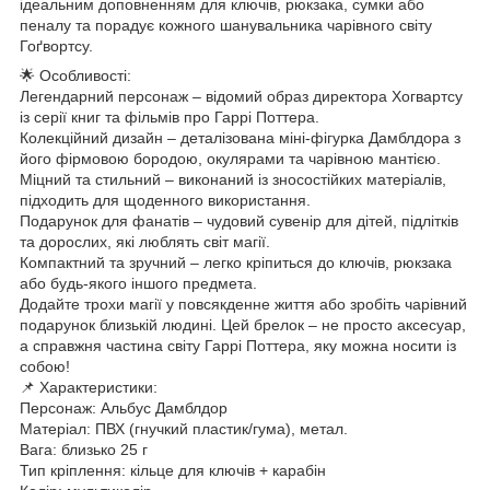
ідеальним доповненням для ключів, рюкзака, сумки або
пеналу та порадує кожного шанувальника чарівного світу
Гоґвортсу.
🌟 Особливості:
Легендарний персонаж – відомий образ директора Хогвартсу
із серії книг та фільмів про Гаррі Поттера.
Колекційний дизайн – деталізована міні-фігурка Дамблдора з
його фірмовою бородою, окулярами та чарівною мантією.
Міцний та стильний – виконаний із зносостійких матеріалів,
підходить для щоденного використання.
Подарунок для фанатів – чудовий сувенір для дітей, підлітків
та дорослих, які люблять світ магії.
Компактний та зручний – легко кріпиться до ключів, рюкзака
або будь-якого іншого предмета.
Додайте трохи магії у повсякденне життя або зробіть чарівний
подарунок близькій людині. Цей брелок – не просто аксесуар,
а справжня частина світу Гаррі Поттера, яку можна носити із
собою!
📌 Характеристики:
Персонаж: Альбус Дамблдор
Матеріал: ПВХ (гнучкий пластик/гума), метал.
Вага: близько 25 г
Тип кріплення: кільце для ключів + карабін