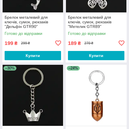
Брелок металевий для
Брелок металевий для
ключів, сумок, рюкзаків
ключів, сумок, рюкзаків
"Дельфін GTR90"
"Метелик GTR89"
Готово до відправки
Готово до відправки
199
189
₴
₴
299 ₴
270 ₴
Купити
Купити
–30%
–24%