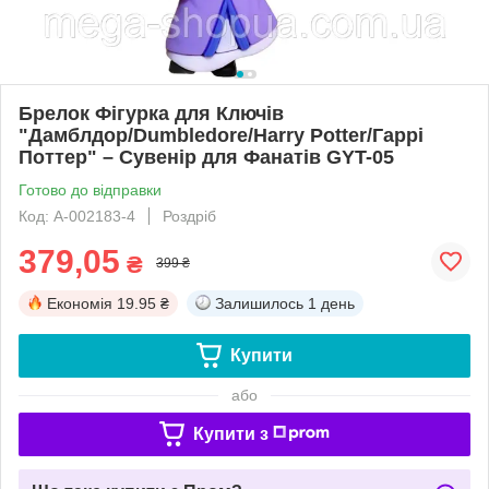
Брелок Фігурка для Ключів
"Дамблдор/Dumbledore/Harry Potter/Гаррі
Поттер" – Сувенір для Фанатів GYT-05
Готово до відправки
Код: А-002183-4
Роздріб
379,05
₴
399 ₴
Економія
19.95 ₴
Залишилось
1 день
Купити
або
Купити з