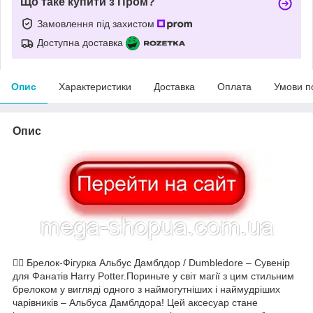
Що таке купити з Пром?
Замовлення під захистом
Доступна доставка
Опис
Характеристики
Доставка
Оплата
Умови п
Опис
🧙‍♂️ Брелок-Фігурка Альбус Дамблдор / Dumbledore – Сувенір
для Фанатів Harry Potter.Пориньте у світ магії з цим стильним
брелоком у вигляді одного з наймогутніших і наймудріших
чарівників – Альбуса Дамблдора! Цей аксесуар стане