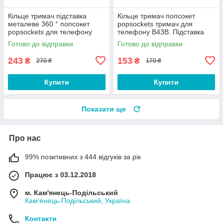
Кільце тримач підставка
Кільце тримач попсокет
металеве 360 ° попсокет
popsockets тримач для
popsockets для телефону
телефону B43B. Підставка
смартфона J123E Золотисте
для смартфона
Готово до відправки
Готово до відправки
243
153
₴
₴
270 ₴
170 ₴
Купити
Купити
Показати ще
Про нас
99% позитивних з 444 відгуків за рік
Працює з 03.12.2018
м. Кам'янець-Подільський
Кам'янець-Подільський, Україна
Контакти