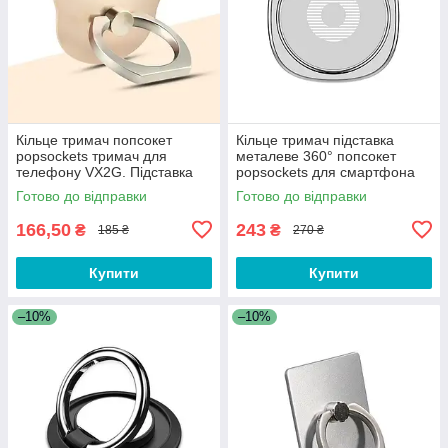
Кільце тримач попсокет
Кільце тримач підставка
popsockets тримач для
металеве 360° попсокет
телефону VX2G. Підставка
popsockets для смартфона
для смартфона
J123E Сріблястий
Готово до відправки
Готово до відправки
166,50
243
₴
₴
185 ₴
270 ₴
Купити
Купити
–10%
–10%