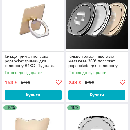
Кільце тримач попсокет
Кільце тримач підставка
popsocket тримач для
металеве 360° попсокет
телефону B43G. Підставка
popsockets для телефону
для смартфона
смартфона J123E Чорне
Готово до відправки
Готово до відправки
153
243
₴
₴
170 ₴
270 ₴
Купити
Купити
–10%
–10%