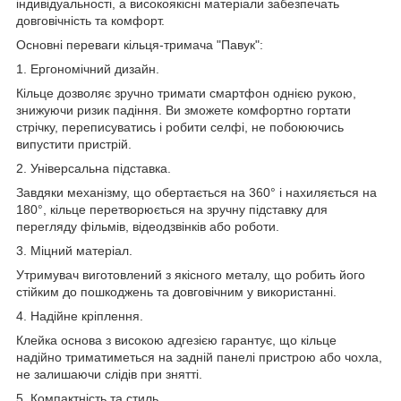
індивідуальності, а високоякісні матеріали забезпечать
довговічність та комфорт.
Основні переваги кільця-тримача "Павук":
1. Ергономічний дизайн.
Кільце дозволяє зручно тримати смартфон однією рукою,
знижуючи ризик падіння. Ви зможете комфортно гортати
стрічку, переписуватись і робити селфі, не побоюючись
випустити пристрій.
2. Універсальна підставка.
Завдяки механізму, що обертається на 360° і нахиляється на
180°, кільце перетворюється на зручну підставку для
перегляду фільмів, відеодзвінків або роботи.
3. Міцний матеріал.
Утримувач виготовлений з якісного металу, що робить його
стійким до пошкоджень та довговічним у використанні.
4. Надійне кріплення.
Клейка основа з високою адгезією гарантує, що кільце
надійно триматиметься на задній панелі пристрою або чохла,
не залишаючи слідів при знятті.
5. Компактність та стиль.