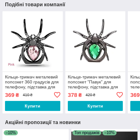
Подібні товари компанії
Кільце-тримач металевий
Кільце-тримач металевий
Кіль
попсокет 360 градусів для
попсокет "Павук" для
попс
телефону, підставка для
телефону, підставка для
теле
смартфона S4ER
смартфона DS11-3
сма
369
378
369
₴
₴
410 ₴
420 ₴
Купити
Купити
Акційні пропозиції та новинки
–10%
Топ продажів
–10%