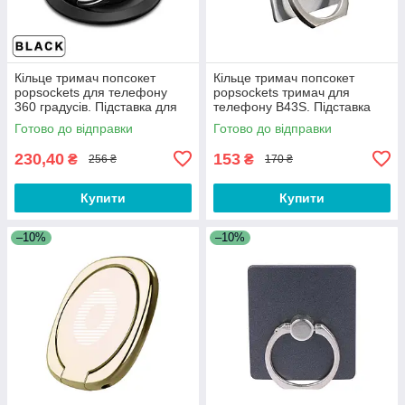
Кільце тримач попсокет
Кільце тримач попсокет
popsockets для телефону
popsockets тримач для
360 градусів. Підставка для
телефону B43S. Підставка
смартфона Voxlink Чорне
для смартфона
Готово до відправки
Готово до відправки
230,40
153
₴
₴
256 ₴
170 ₴
Купити
Купити
–10%
–10%