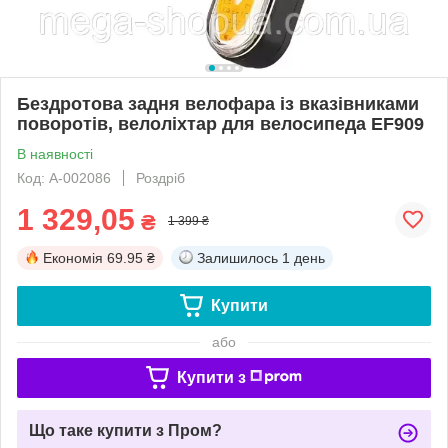
Бездротова задня велофара із вказівниками
поворотів, велоліхтар для велосипеда EF909
В наявності
Код: А-002086
Роздріб
1 329,05
₴
1 399 ₴
Економія
69.95 ₴
Залишилось
1 день
Купити
або
Купити з
Що таке купити з Пром?