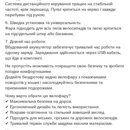
Система дистанційного керування працює на стабільній
частоті, крім перешкод. Пульт кріпиться на кермо і завжди
перебуває під рукою.
6. Швидка установка та універсальність:
Фара підходить для всіх типів велосипедів та легко кріпиться
на підсідельний штир або багажник.
7. Довгий час роботи:
Вбудований акумулятор забезпечує тривалий час роботи на
одному заряді. Заряджання здійснюється через USB-кабель,
що йде в комплекті.
Не пропустіть можливість покращити свою безпеку та зробити
поїздки комфортнішими.
Додайте бездротову задню велофару з покажчиками
поворотів у кошик і насолоджуйтесь безпечними та
приємними подорожами.
Чому варто обрати цю велофару?
✔ Максимальна безпека на дорозі.
✔ Ергономічний дизайн та легкість використання.
✔ Яскраве освітлення та стильний зовнішній вигляд.
✔ Підходить для міських, гірських та дорожніх велосипедів.
✔ Тривалий термін служби завдяки якісним матеріалам.