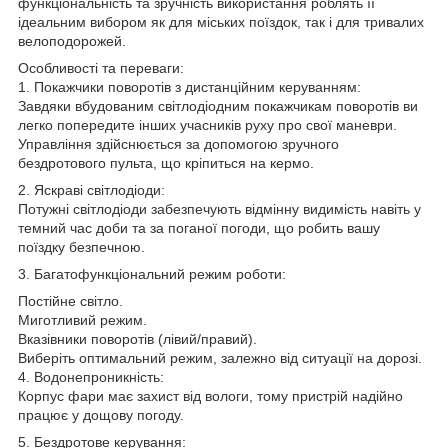
функціональність та зручність використання роблять її
ідеальним вибором як для міських поїздок, так і для тривалих
велоподорожей.
Особливості та переваги:
1. Покажчики поворотів з дистанційним керуванням:
Завдяки вбудованим світлодіодним покажчикам поворотів ви
легко попередите інших учасників руху про свої маневри.
Управління здійснюється за допомогою зручного
бездротового пульта, що кріпиться на кермо.
2. Яскраві світлодіоди:
Потужні світлодіоди забезпечують відмінну видимість навіть у
темний час доби та за поганої погоди, що робить вашу
поїздку безпечною.
3. Багатофункціональний режим роботи:
Постійне світло.
Миготливий режим.
Вказівники поворотів (лівий/правий).
Виберіть оптимальний режим, залежно від ситуації на дорозі.
4. Водонепроникність:
Корпус фари має захист від вологи, тому пристрій надійно
працює у дощову погоду.
5. Бездротове керування: