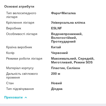
Основні атрибути
Тип велосипедного
Фара+Мигалка
ліхтаря
Кріплення ліхтаря
Універсальна кліпса
Виробник
ESLNF
Особливості ліхтаря
Водонепроникний,
Вологостійкий,
Протиударний
Країна виробник
Китай
Колір
Червоний
Режими роботи ліхтаря
Максимальний, Середній,
Миготливий, Режим SOS
Матеріал корпусу
Пластик, Силікон
Дальність світлового
200 м
променя
Стан
Новий
Тип підсвічування
Діодна
Приховати