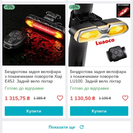
–5%
–5%
Бездротова задня велофара
Бездротова задня велофара
з покажчиками поворотів Xiaji
з покажчиками поворотів
E45J. Задній вело ліхтар
LU100. Задній вело ліхтар
фари для велосипеда
фари для велосипеда
Готово до відправки
Готово до відправки
1 315,75
1 130,50
₴
₴
1 385 ₴
1 190 ₴
Купити
Купити
Показати ще