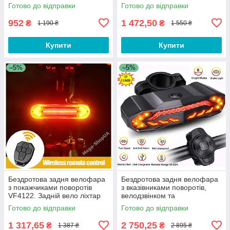
фара для велосипеда
фари для велосипеда
Готово до відправки
Готово до відправки
952
1 472,50
₴
₴
1 190 ₴
1 550 ₴
Купити
Купити
–5%
–5%
Бездротова задня велофара
Бездротова задня велофара
з покажчиками поворотів
з вказівниками поворотів,
VF4122. Задній вело ліхтар
велодзвінком та
фари для велосипеда
сигналізацією для
Готово до відправки
Готово до відправки
велосипеда WR-120S
1 317,65
2 750,25
₴
₴
1 387 ₴
2 895 ₴