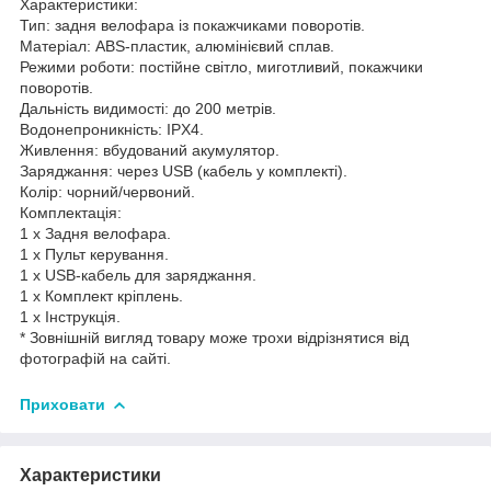
Характеристики:
Тип: задня велофара із покажчиками поворотів.
Матеріал: ABS-пластик, алюмінієвий сплав.
Режими роботи: постійне світло, миготливий, покажчики
поворотів.
Дальність видимості: до 200 метрів.
Водонепроникність: IPX4.
Живлення: вбудований акумулятор.
Заряджання: через USB (кабель у комплекті).
Колір: чорний/червоний.
Комплектація:
1 х Задня велофара.
1 х Пульт керування.
1 х USB-кабель для заряджання.
1 х Комплект кріплень.
1 х Інструкція.
* Зовнішній вигляд товару може трохи відрізнятися від
фотографій на сайті.
Приховати
Характеристики