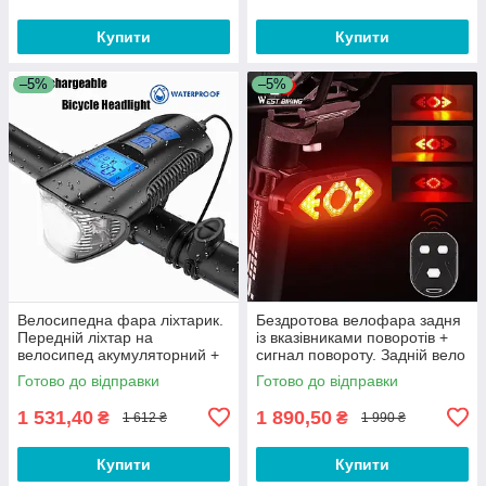
Купити
Купити
–5%
–5%
Велосипедна фара ліхтарик.
Бездротова велофара задня
Передній ліхтар на
із вказівниками поворотів +
велосипед акумуляторний +
сигнал повороту. Задній вело
велокомп'ютер + велодзвінок
ліхтар фари для велосипеда
Готово до відправки
Готово до відправки
T4
1 531,40
1 890,50
₴
₴
1 612 ₴
1 990 ₴
Купити
Купити