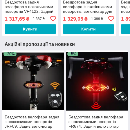
Бездротова задня
Бездротова задня
Без
велофара з покажчиками
велофара із вказівниками
задн
поворотів VF4122. Задній
поворотів, велоліхтар для
пово
вело ліхтар фари для
велосипеда EF909-1
пово
1 317,65
1 329,05
1 8
₴
₴
1 387 ₴
1 399 ₴
велосипеда
ліхт
вел
Купити
Купити
Акційні пропозиції та новинки
–20%
–5%
Бездротова велофара задня
Бездротова задня велофара
з покажчиками поворотів
з покажчиками поворотів
JRF89. Заднє велоліхтар
FR674. Задній вело ліхтар