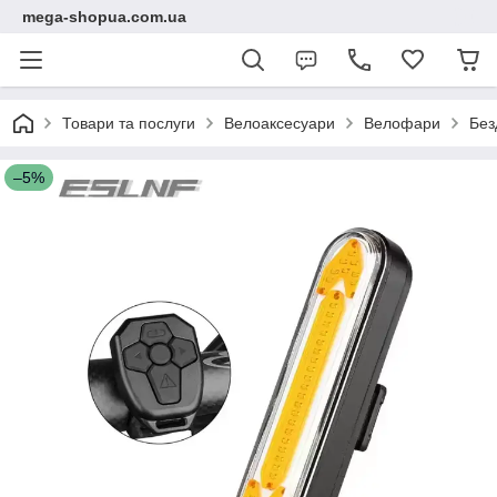
mega-shopua.com.ua
Товари та послуги
Велоаксесуари
Велофари
Без
–5%