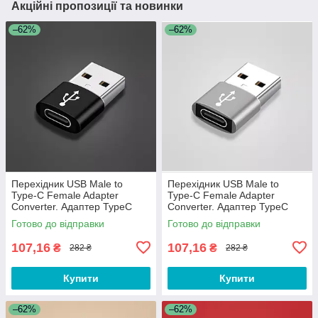
Акційні пропозиції та новинки
–62%
–62%
Перехідник USB Male to
Перехідник USB Male to
Type-C Female Adapter
Type-C Female Adapter
Converter. Адаптер TypeC
Converter. Адаптер TypeC
(мама) - USB (тато) WC32QS
(мама) - USB (тато) WC32QS
Готово до відправки
Готово до відправки
Чорний
Сріблястий
107,16
107,16
₴
₴
282 ₴
282 ₴
Купити
Купити
–62%
–62%