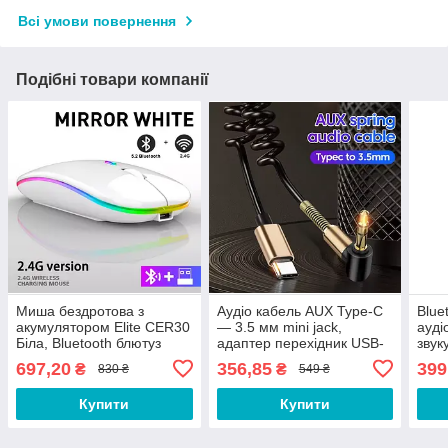
Всі умови повернення
Подібні товари компанії
Миша бездротова з
Аудіо кабель AUX Type-C
Blue
акумулятором Elite CER30
— 3.5 мм mini jack,
ауді
Біла, Bluetooth блютуз
адаптер перехідник USB-
звук
комп'ютерна мишка
C to AUX для навушників
адап
697,20
356,85
399
₴
₴
830 ₴
549 ₴
та звуку FEW-994
ПК, 
Купити
Купити