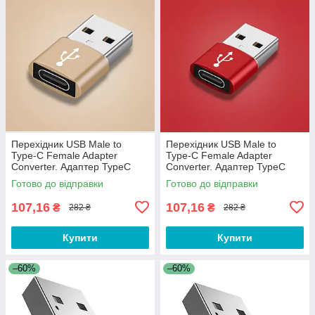
Перехідник USB Male to
Перехідник USB Male to
Type-C Female Adapter
Type-C Female Adapter
Converter. Адаптер TypeC
Converter. Адаптер TypeC
(мама) - USB (тато) WC32QS
(мама) - USB (тато) WC32QS
Готово до відправки
Готово до відправки
Золотистий
Червоний
107,16
107,16
₴
₴
282 ₴
282 ₴
Купити
Купити
–60%
–60%