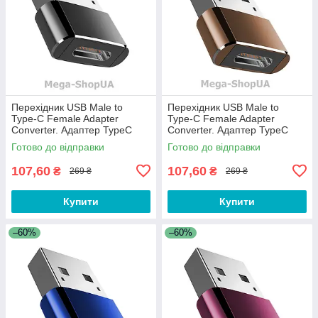
Перехідник USB Male to
Перехідник USB Male to
Type-C Female Adapter
Type-C Female Adapter
Converter. Адаптер TypeC
Converter. Адаптер TypeC
(мама) - USB (тато) Чорний
(мама) - USB (тато)
Готово до відправки
Готово до відправки
Коричневий
107,60
107,60
₴
₴
269 ₴
269 ₴
Купити
Купити
–60%
–60%