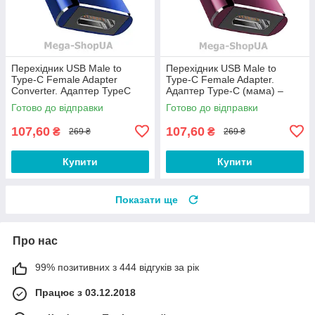
Перехідник USB Male to
Перехідник USB Male to
Type-C Female Adapter
Type-C Female Adapter.
Converter. Адаптер TypeC
Адаптер Type-C (мама) –
(мама) - USB (тато) Синій
USB (тато). Type-A to Type-C
Готово до відправки
Готово до відправки
Бордовий
107,60
107,60
₴
₴
269 ₴
269 ₴
Купити
Купити
Показати ще
Про нас
99% позитивних з 444 відгуків за рік
Працює з 03.12.2018