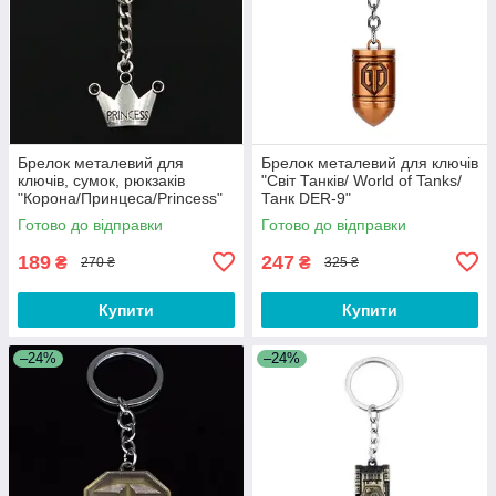
Брелок металевий для
Брелок металевий для ключів
ключів, сумок, рюкзаків
"Світ Танків/ World of Tanks/
"Корона/Принцеса/Princess"
Танк DER-9"
Готово до відправки
Готово до відправки
189
247
₴
₴
270 ₴
325 ₴
Купити
Купити
–24%
–24%