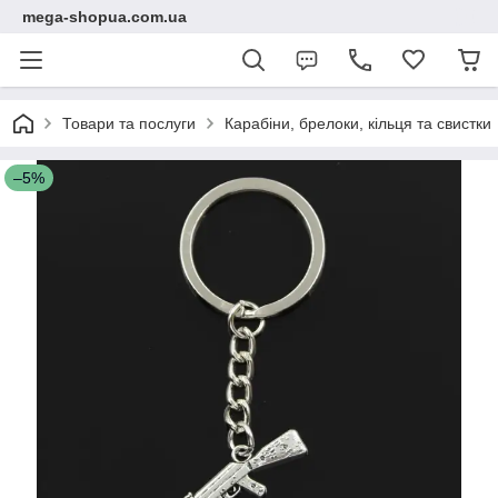
mega-shopua.com.ua
Товари та послуги
Карабіни, брелоки, кільця та свистки
–5%