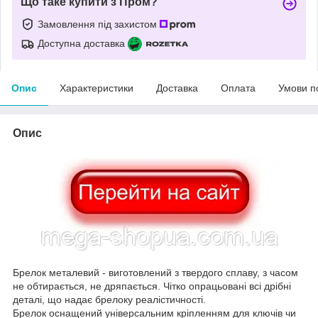
Що таке купити з Пром?
Замовлення під захистом
Доступна доставка
Опис
Характеристики
Доставка
Оплата
Умови п
Опис
Брелок металевий - виготовлений з твердого сплаву, з часом
не обтирається, не дряпається. Чітко опрацьовані всі дрібні
деталі, що надає брелоку реалістичності.
Брелок оснащений універсальним кріпленням для ключів чи