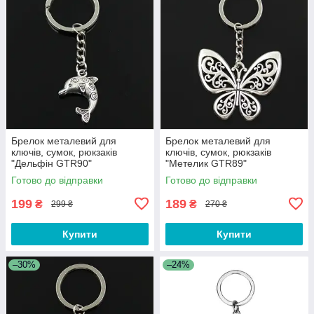
Брелок металевий для
Брелок металевий для
ключів, сумок, рюкзаків
ключів, сумок, рюкзаків
"Дельфін GTR90"
"Метелик GTR89"
Готово до відправки
Готово до відправки
199
189
₴
₴
299 ₴
270 ₴
Купити
Купити
–30%
–24%