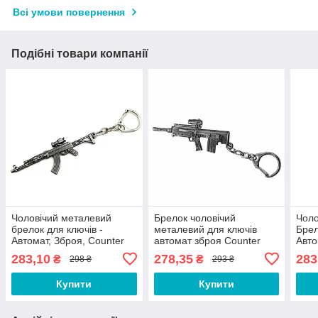
Всі умови повернення
Подібні товари компанії
Чоловічий металевий
Брелок чоловічий
Чоло
брелок для ключів -
металевий для ключів
Брел
Автомат, Зброя, Counter
автомат зброя Counter
Авто
Strike, CS:GO / AK47-S
Strike CS:GO / FC58
Stri
283,10
278,35
283
₴
₴
298 ₴
293 ₴
Купити
Купити