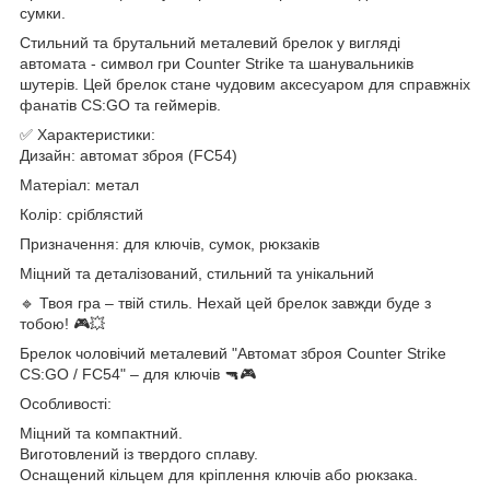
сумки.
Стильний та брутальний металевий брелок у вигляді
автомата - символ гри Counter Strike та шанувальників
шутерів. Цей брелок стане чудовим аксесуаром для справжніх
фанатів CS:GO та геймерів.
✅ Характеристики:
Дизайн: автомат зброя (FC54)
Матеріал: метал
Колір: сріблястий
Призначення: для ключів, сумок, рюкзаків
Міцний та деталізований, стильний та унікальний
🔹 Твоя гра – твій стиль. Нехай цей брелок завжди буде з
тобою! 🎮💥
Брелок чоловічий металевий "Автомат зброя Counter Strike
CS:GO / FC54" – для ключів 🔫🎮
Особливості:
Міцний та компактний.
Виготовлений із твердого сплаву.
Оснащений кільцем для кріплення ключів або рюкзака.