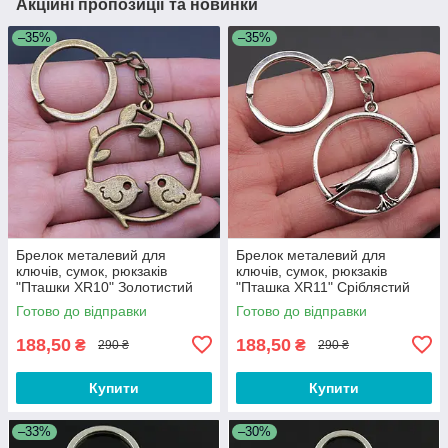
Акційні пропозиції та новинки
–35%
–35%
Брелок металевий для
Брелок металевий для
ключів, сумок, рюкзаків
ключів, сумок, рюкзаків
"Пташки XR10" Золотистий
"Пташка XR11" Сріблястий
Готово до відправки
Готово до відправки
188,50
188,50
₴
₴
290 ₴
290 ₴
Купити
Купити
–33%
–30%