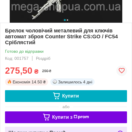
Брелок чоловічий металевий для ключів
автомат зброя Counter Strike CS:GO / FC54
Сріблястий
Готово до відправки
Код: 001757
Роздріб
275,50
₴
290 ₴
Економія
14.50 ₴
Залишилось
4 дні
Купити
або
Купити з