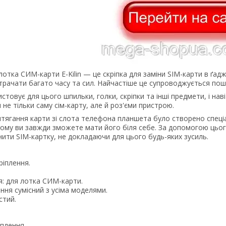
лотка СИМ-карти E-Kilin — це скріпка для заміни SIM-карти в ґадж
трачати багато часу та сил. Найчастіше це супроводжується пош
стовує для цього шпильки, голки, скріпки та інші предмети, і н
е тільки саму сім-карту, але й роз'єми пристрою.
тягання карти зі слота телефона планшета було створено спеціал
тому ви завжди зможете мати його біля себе. За допомогою цьог
ити SIM-картку, не докладаючи для цього будь-яких зусиль.
ріплення.
.
я: для лотка СИМ-карти.
ння сумісний з усіма моделями.
стий.
іплення.