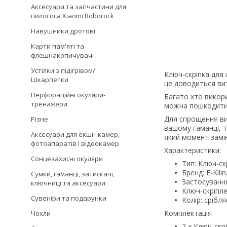
Аксесуари та запчастини для
пилососа Xiaomi Roborock
Навушники дротові
Карти пам'яті та
флешнакопичувачі
Устілки з підігрівом/
Ключ-скріпка для 
Шкарпетки
це доводиться ви
Перфораційні окуляри-
Багато хто викори
тренажери
можна пошкодити н
Для спрощення ви
Різне
вашому гаманці, 
Аксесуари для екшн-камер,
який момент замін
фотоапаратів і відеокамер
Характеристики:
Сонцезахисні окуляри
Тип: Ключ-ск
Бренд: E-Kilin
Сумки, гаманці, затискачі,
Застосуванн
ключниці та аксесуари
Ключ-скріпле
Сувеніри та подарунки
Колір: срібля
Комплектація
Чохли
2 х Ключ-скр