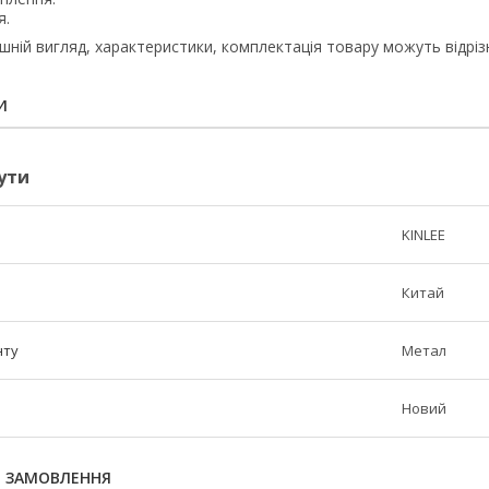
я.
шній вигляд, характеристики, комплектація товару можуть відрізн
И
ути
KINLEE
Китай
нту
Метал
Новий
Я ЗАМОВЛЕННЯ