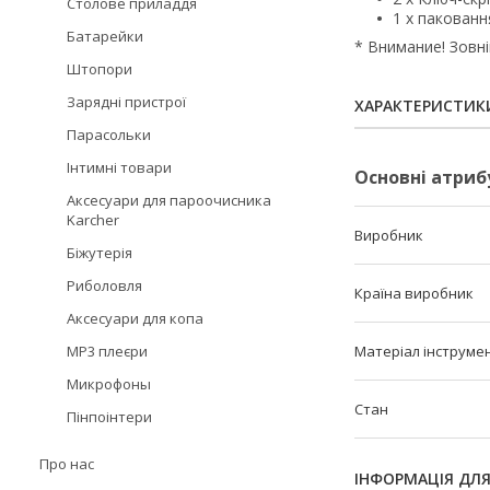
Столове приладдя
1 х пакованн
Батарейки
* Внимание! Зовні
Штопори
Зарядні пристрої
ХАРАКТЕРИСТИК
Парасольки
Інтимні товари
Основні атриб
Аксесуари для пароочисника
Karcher
Виробник
Біжутерія
Риболовля
Країна виробник
Аксесуари для копа
MP3 плеєри
Матеріал інструме
Микрофоны
Стан
Пінпоінтери
Про нас
ІНФОРМАЦІЯ ДЛ