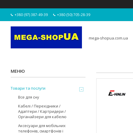
+380 (97) 387-49-39
+380 (50) 705-28-39
mega-shopua.com.ua
Товари та послуги
Все для сну
Кабелі / Перехідники /
Адаптери / Картридери /
Органайзери для кабелю
Аксесуари для мобільних
телефонів, смартфонів і