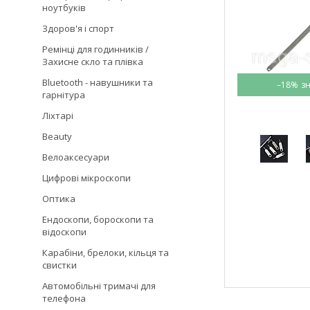
ноутбуків
Здоров'я і спорт
Ремінці для годинників /
Захисне скло та плівка
Bluetooth - навушники та
–18%
гарнітура
Ліхтарі
Beauty
Велоаксесуари
Цифрові мікроскопи
Оптика
Ендоскопи, бороскопи та
відоскопи
Карабіни, брелоки, кільця та
свистки
Автомобільні тримачі для
телефона