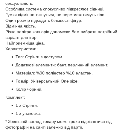
сексуальність.
Особлива система спокусливо підкреслює сідниці.
Гумки відмінно тягнуться, не перетискатимуть тіло.
Один розмір підходить більшості фігур.
Відмінна якість.
Різна палітра кольорів допоможе Вам вибрати потрібний
варіант для ігор.
Найприємніша ціна.
Характеристики:
Тип: Стрінги з доступом.
Додаткові елементи: бант, перлинний елемент.
Матеріал: %90 поліестер %10 еластан.
Розмір: Універсальний One size.
Колір чорний.
Комплект:
1 x Стрінги.
1 х упаковка.
* Зовнішній вигляд товару може трохи відрізнятися від
фотографій на сайті залежно від партії.