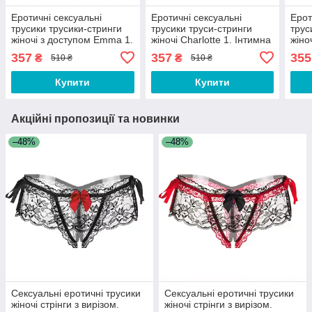
Еротичні сексуальні
Еротичні сексуальні
Ерот
трусики трусики-стринги
трусики труси-стринги
трус
жіночі з доступом Emma 1.
жіночі Charlotte 1. Інтимна
жіно
Інтимна спідня білизна
спідня білизна жіноча
спід
357
357
355
₴
₴
510 ₴
510 ₴
жіноча Чорна
Чорна
Чор
Купити
Купити
Акційні пропозиції та новинки
–48%
–48%
Сексуальні еротичні трусики
Сексуальні еротичні трусики
жіночі стрінги з вирізом.
жіночі стрінги з вирізом.