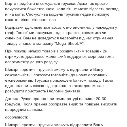
Варто придбати ці сексуальні трусики. Адже так просто
почуватися божественною, коли він не може відвести погляд
ні на мить. Спокуслива модель трусиків ледве приховує
пікантні місця жіночого тіла.
Відправки здійснюються абсолютно анонімно, у накладній у
графі "опис" ми вказуємо - одяг, іграшки, косметика чи
сувеніри. Вам не доведеться червоніти під час отримання
товару з нашого магазину "Mega-ShopUA".
При покупці кількох товарів з розділу Інтим товарів - Ви
отримуєте додатково маленький подарунок-сюрприз теж з
асортименту даного розділу.
Шикарні еротичні трусики зможуть підкреслити Вашу
сексуальність і показати готовність до нових еротичних
експериментів. Трусики прикрашені бантом позаду. Такий
одяг полонить своєю відвертістю, а також допомагає
розбудити пристрасть і чоловічі фантазії.
Догляд: Ручне прання при температурі не вище 20-30
градусів. Після прання розправте виріб та повісьте висихати
природним шляхом.
особливості:
Шикарні еротичні трусики зможуть підкреслити Вашу