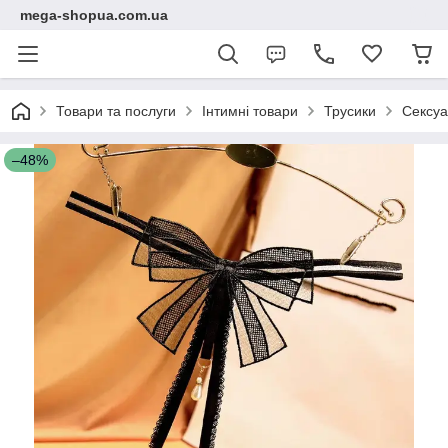
mega-shopua.com.ua
Товари та послуги
Інтимні товари
Трусики
Сексуа
–48%