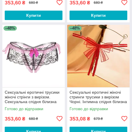
353,60
353,60
₴
₴
680 ₴
680 ₴
Купити
Купити
–48%
–48%
Сексуальні еротичні трусики
Сексуальні еротичні жіночі
жіночі стрінги з вирізом.
стринги трусики з вирізом
Сексуальна спідня білизна
Чорні. Інтимна спідня білизна
одяг для рольових ігор X3N
жіноча Voosi
Готово до відправки
Готово до відправки
353,60
353,08
₴
₴
680 ₴
679 ₴
Купити
Купити