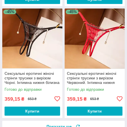
–45%
–45%
Сексуальні еротичні жіночі
Сексуальні еротичні жіночі
стрінги трусики з вирізом
стрінги трусики з вирізом
Чорні. Інтимна нижня білизна
Червоний. Інтимна нижня
KD2B
білизна KD2R
Готово до відправки
Готово до відправки
359,15
359,15
₴
₴
653 ₴
653 ₴
Купити
Купити
Показати ще