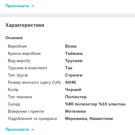
Приховати
Характеристики
Основні
Виробник
Bowa
Країна виробник
Тайвань
Вид виробу
Трусики
Трусики в комплекті
Так
Тип трусів
Стринги
Розмір жіночого одягу (UA)
44/46
Колір
Чорний
Тип тканини
Поліестер
Склад
%90 полиэстер %10 эластан.
Візерунки і принти
Метелики
Оздоблення та прикраси
Мережива, Намистини
Приховати