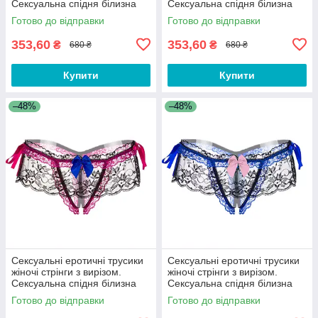
Сексуальна спідня білизна
Сексуальна спідня білизна
одяг для рольових ігор X3B
одяг для рольових ігор X3Z
Готово до відправки
Готово до відправки
353,60
353,60
₴
₴
680 ₴
680 ₴
Купити
Купити
–48%
–48%
Сексуальні еротичні трусики
Сексуальні еротичні трусики
жіночі стрінги з вирізом.
жіночі стрінги з вирізом.
Сексуальна спідня білизна
Сексуальна спідня білизна
одяг для рольових ігор X3X
одяг для рольових ігор X3C
Готово до відправки
Готово до відправки