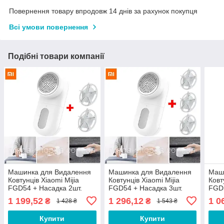
Повернення товару впродовж 14 днів за рахунок покупця
Всі умови повернення
Подібні товари компанії
Машинка для Видалення
Машинка для Видалення
Маш
Ковтунців Xiaomi Mijia
Ковтунців Xiaomi Mijia
Ковт
FGD54 + Насадка 2шт.
FGD54 + Насадка 3шт.
FGD5
Тример для стрижки
Тример для стрижки
Трим
1 199,52
1 296,12
1 0
₴
₴
1 428 ₴
1 543 ₴
катишків
катишків
кати
Купити
Купити