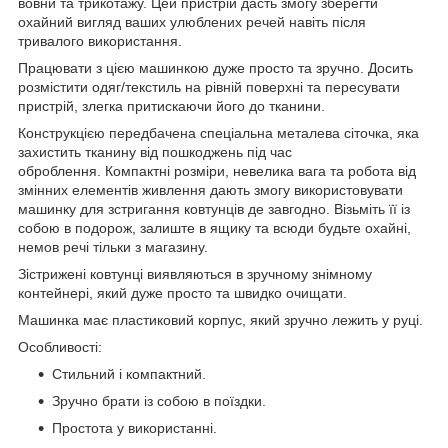
вовни та трикотажу. Цей пристрій дасть змогу зберегти
охайний вигляд ваших улюблених речей навіть після
тривалого використання.
Працювати з цією машинкою дуже просто та зручно. Досить
розмістити одяг/текстиль на рівній поверхні та пересувати
пристрій, злегка притискаючи його до тканини.
Конструкцією передбачена спеціальна металева сіточка, яка
захистить тканину від пошкоджень під час
оброблення. Компактні розміри, невелика вага та робота від
змінних елементів живлення дають змогу використовувати
машинку для зстригання ковтунців де завгодно. Візьміть її із
собою в подорож, залиште в ящику та всюди будьте охайні,
немов речі тільки з магазину.
Зістрижені ковтунці виявляються в зручному знімному
контейнері, який дуже просто та швидко очищати.
Машинка має пластиковий корпус, який зручно лежить у руці.
Особливості:
Стильний і компактний.
Зручно брати із собою в поїздки.
Простота у використанні.