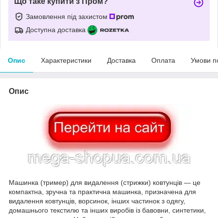
Що таке купити з Пром?
Замовлення під захистом
Доступна доставка
Опис
Характеристики
Доставка
Оплата
Умови п
Опис
Машинка (тример) для видалення (стрижки) ковтунців — це
компактна, зручна та практична машинка, призначена для
видалення ковтунців, ворсинок, інших частинок з одягу,
домашнього текстилю та інших виробів із бавовни, синтетики,