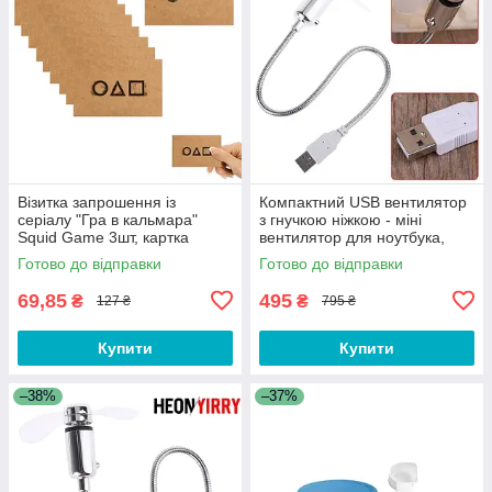
Візитка запрошення із
Компактний USB вентилятор
серіалу "Гра в кальмара"
з гнучкою ніжкою - міні
Squid Game 3шт, картка
вентилятор для ноутбука,
учасника для фанатів
павербанка, ПК YT008C
Готово до відправки
Готово до відправки
69,85
495
₴
₴
127 ₴
795 ₴
Купити
Купити
–38%
–37%