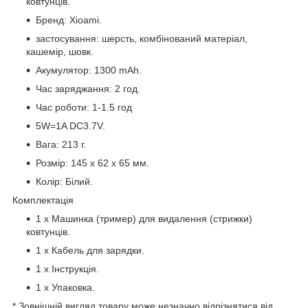
ковтунців.
Бренд: Xioami.
застосування: шерсть, комбінований матеріал,
кашемір, шовк.
Акумулятор: 1300 mAh.
Час заряджання: 2 год.
Час роботи: 1-1.5 год
5W=1A DC3.7V.
Вага: 213 г.
Розмір: 145 х 62 х 65 мм.
Колір: Білий.
Комплектація
1 х Машинка (тример) для видалення (стрижки)
ковтунців.
1 х Кабель для зарядки.
1 х Інструкція.
1 х Упаковка.
* Зовнішній вигляд товару може незначно відрізнятися від