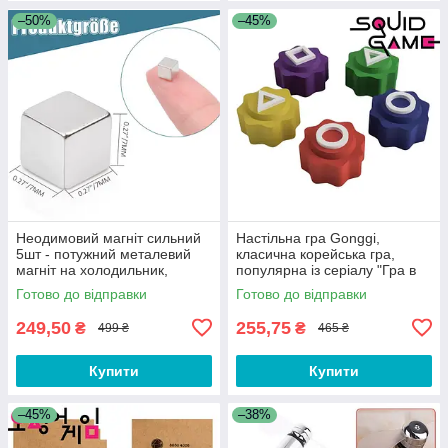
–50%
–45%
Неодимовий магніт сильний
Настільна гра Gonggi,
5шт - потужний металевий
класична корейська гра,
магніт на холодильник,
популярна із серіалу "Гра в
дошку, для кріплення та
кальмара" Squid Game WS55
Готово до відправки
Готово до відправки
фіксації
249,50
255,75
₴
₴
499 ₴
465 ₴
Купити
Купити
–45%
–38%