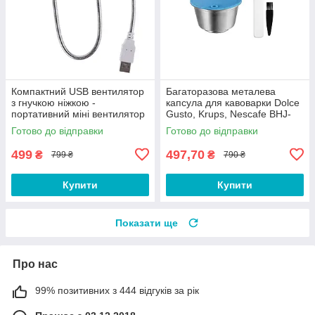
Компактний USB вентилятор
Багаторазова металева
з гнучкою ніжкою -
капсула для кавоварки Dolce
портативний міні вентилятор
Gusto, Krups, Nescafe BHJ-
для ноутбука, ПК, офісу та
890
Готово до відправки
Готово до відправки
будинку FG34S
499
497,70
₴
₴
799 ₴
790 ₴
Купити
Купити
Показати ще
Про нас
99% позитивних з 444 відгуків за рік