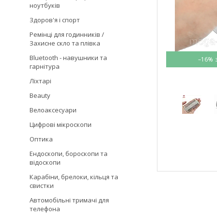
ноутбуків
Здоров'я і спорт
Ремінці для годинників /
Захисне скло та плівка
Bluetooth - навушники та
–16%
гарнітура
Ліхтарі
Beauty
Велоаксесуари
Цифрові мікроскопи
Оптика
Ендоскопи, бороскопи та
відоскопи
Карабіни, брелоки, кільця та
свистки
Автомобільні тримачі для
телефона