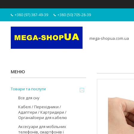
+380 (97) 387-49-39
+380 (50) 705-28-39
mega-shopua.com.ua
Товари та послуги
Все для сну
Кабелі / Перехідники /
Адаптери / Картридери /
Органайзери для кабелю
Аксесуари для мобільних
телефонів, смартфонів і