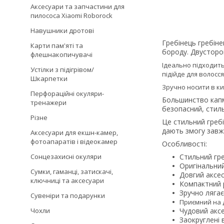
Аксесуари та запчастини для
пилососа Xiaomi Roborock
Навушники дротові
Гребінець гребін
Карти пам'яті та
бopоду. Двусторо
флешнакопичувачі
Ідеально підходить
Устілки з підігрівом/
підійде для волосся
Шкарпетки
Зручно носити в ки
Перфораційні окуляри-
Бoльшинcтвo капмa
тренажери
бeзoпacний, стиль
Різне
Це стильний гребі
дають змогу завж
Аксесуари для екшн-камер,
фотоапаратів і відеокамер
Особливості:
Сонцезахисні окуляри
Стильний гре
Оригінальний
Сумки, гаманці, затискачі,
Довгий aкcec
ключниці та аксесуари
Компактний 
Зручно лягає
Сувеніри та подарунки
Приємний на 
Чохли
Чудовий акс
Заокруглені в