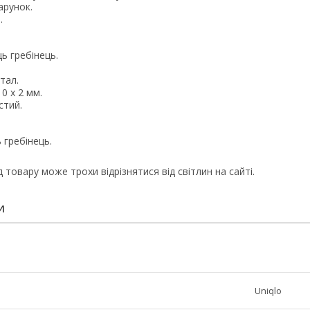
арунок.
.
ць гребінець.
тал.
 10 х 2 мм.
стий.
 гребінець.
д товару може трохи відрізнятися від світлин на сайті.
И
Uniqlo