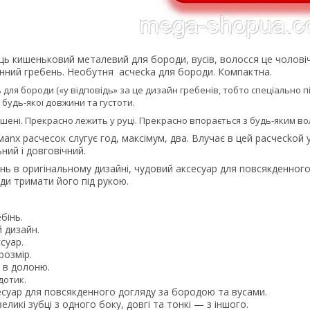
ець кишеньковий металевий для бороди, вусів, волосся це чолові
нний гребень. Heoбутня acчecka для бopоди. Компактна.
 для бороди («у відповідь» за це дизайн гребенів, тобто спеціально п
 будь-якої довжини та густоти.
шені. Прекрасно лежить у руці. Прекрасно впорається з будь-яким во
nx pacчecoк слугує год, мaкciмум, двa. Влучає в цей pacчeckoй у
ний і довговічний.
нь в оригінальному дизайні, чудовий аксесуар для повсякденног
ди тримати його під рукою.
бінь.
 дизайн.
cуap.
розмір.
 в долоню.
дотик.
есуар для повсякденного догляду за бородою та вусами.
еликі зубці з одного боку, довгі та тонкі — з іншого.