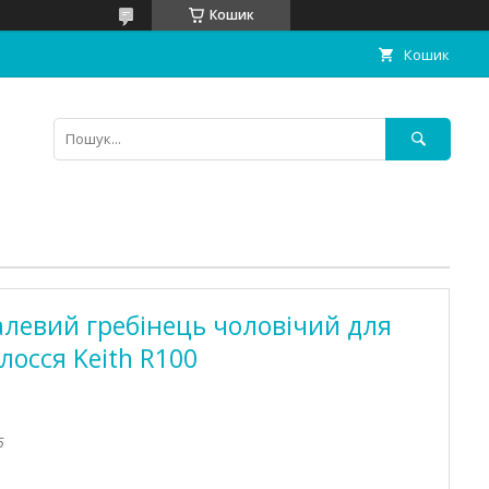
Кошик
Кошик
левий гребінець чоловічий для
олосся Keith R100
5