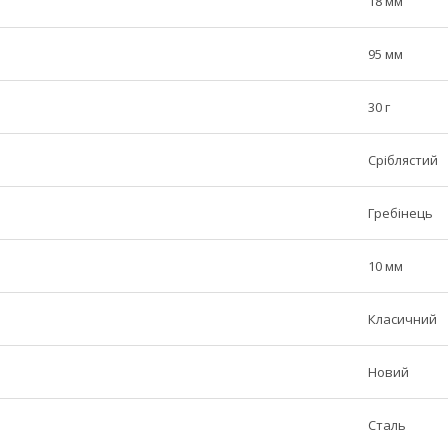
18 мм
95 мм
30 г
Сріблястий
Гребінець
10 мм
Класичний
Новий
Сталь