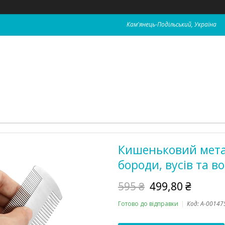
Кам'янець-Подільський, Україна
Кишеньковий мета
бороди, вусів та в
595 ₴
499,80 ₴
Готово до відправки
Код:
А-00147