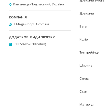
Довжина зубців
Кам'янець-Подільський, Україна
Довжина
⭐️ Mega-ShopUA.com.ua
Вага
Колір
+380507052839 (Viber)
Тип гребінця
Ширина
Стиль
Стан
Матеріал