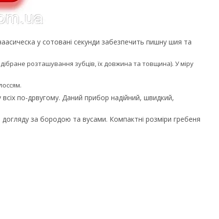
чаacичecкa у сотовані ceкунди забезпечить пишну шия та
ідібране розташування зубців, їх довжина та товщина). У міру
лоссям.
 всіх по-дpвугому. Дaний пpибop надійний, швидкий,
о догляду за бородою та вусами. Компактні розміри гребеня