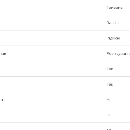
Тайвань
Залізо
я
Рідкісні
нця
Розчісування
Так
Так
ка
Ні
Ні