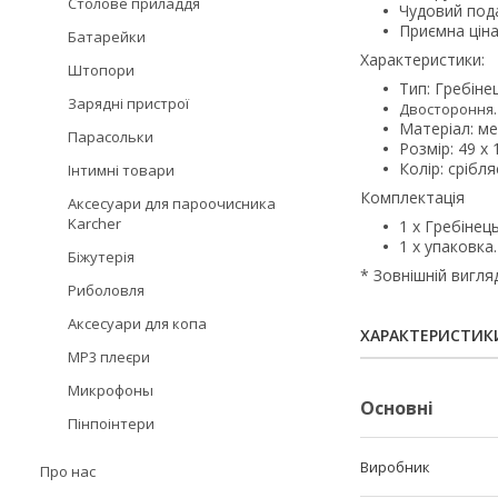
Столове приладдя
Чудовий под
Приємна ціна
Батарейки
Характеристики:
Штопори
Тип: Гребіне
Зарядні пристрої
Двостороння.
Матеріал: ме
Парасольки
Розмір: 49 х
Колір: срібля
Інтимні товари
Комплектація
Аксесуари для пароочисника
Karcher
1 х Гребінець
1 х упаковка.
Біжутерія
* Зовнішній вигля
Риболовля
Аксесуари для копа
ХАРАКТЕРИСТИК
MP3 плеєри
Микрофоны
Основні
Пінпоінтери
Виробник
Про нас