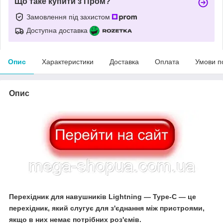
Що таке купити з Пром?
Замовлення під захистом
Доступна доставка
Опис
Характеристики
Доставка
Оплата
Умови п
Опис
Перехідник для навушників Lightning — Type-C — це
перехідник, який слугує для з'єднання між пристроями,
якщо в них немає потрібних роз'ємів.