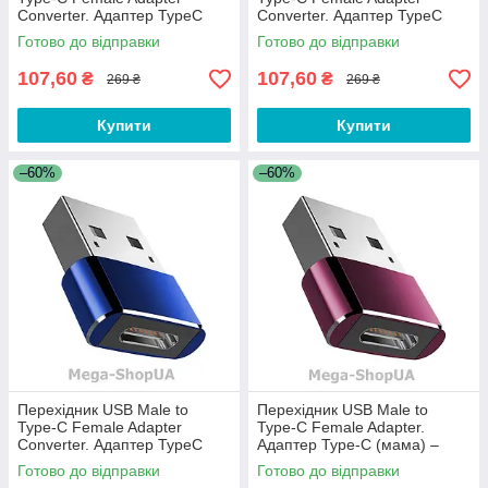
Converter. Адаптер TypeC
Converter. Адаптер TypeC
(мама) - USB (тато) Чорний
(мама) - USB (тато)
Готово до відправки
Готово до відправки
Коричневий
107,60
107,60
₴
₴
269 ₴
269 ₴
Купити
Купити
–60%
–60%
Перехідник USB Male to
Перехідник USB Male to
Type-C Female Adapter
Type-C Female Adapter.
Converter. Адаптер TypeC
Адаптер Type-C (мама) –
(мама) - USB (тато) Синій
USB (тато). Type-A to Type-C
Готово до відправки
Готово до відправки
Бордовий