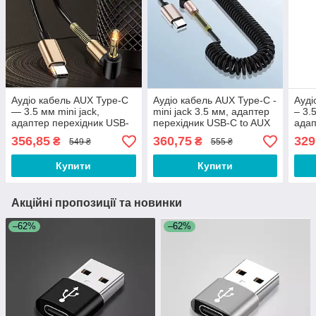
Аудіо кабель AUX Type-C
Аудіо кабель AUX Type-C -
Ауді
— 3.5 мм mini jack,
mini jack 3.5 мм, адаптер
– 3.
адаптер перехідник USB-
перехідник USB-C to AUX
адап
C to AUX для навушників
для навушників та звуку
C to
356,85
360,75
329
₴
₴
549 ₴
555 ₴
та звуку FEW-994
CD431Q
гарн
Купити
Купити
Акційні пропозиції та новинки
–62%
–62%