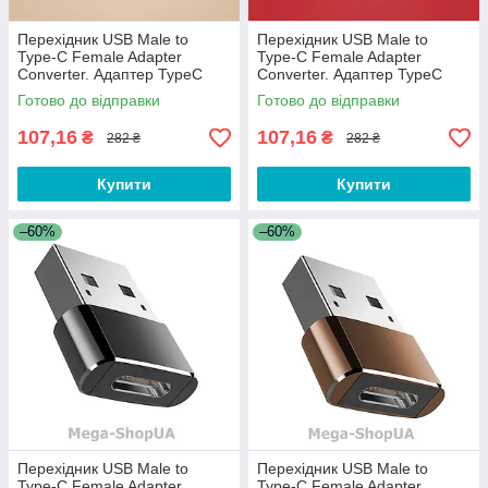
Перехідник USB Male to
Перехідник USB Male to
Type-C Female Adapter
Type-C Female Adapter
Converter. Адаптер TypeC
Converter. Адаптер TypeC
(мама) - USB (тато) WC32QS
(мама) - USB (тато) WC32QS
Готово до відправки
Готово до відправки
Золотистий
Червоний
107,16
107,16
₴
₴
282 ₴
282 ₴
Купити
Купити
–60%
–60%
Перехідник USB Male to
Перехідник USB Male to
Type-C Female Adapter
Type-C Female Adapter