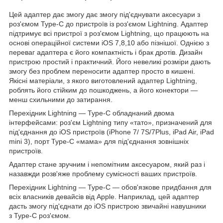
Цей адаптер дає змогу дає змогу під'єднувати аксесуари з
роз'ємом Type-C до пристроїв із роз'ємом Lightning. Адаптер
підтримує всі пристрої з роз'ємом Lightning, що працюють на
основі операційної системи iOS 7,8,10 або пізнішої. Однією з
переваг адаптера є його компактність і брак дротів. Дизайн
пристрою простий і практичний. Його невеликі розміри дають
змогу без проблем переносити адаптер просто в кишені.
Якісні матеріали, з якого виготовлений адаптер Lightning,
роблять його стійким до пошкоджень, а його конектори —
менш схильними до затирання.
Перехідник Lightning — Type-C обладнаний двома
інтерфейсами: роз'єм Lightning типу «тато», призначений для
під'єднання до iOS пристроїв (iPhone 7/ 7S/7Plus, iPad Air, iPad
mini 3), порт Type-C «мама» для під'єднання зовнішніх
пристроїв.
Адаптер стане зручним і непомітним аксесуаром, який раз і
назавжди розв'яже проблему сумісності ваших пристроїв.
Перехідник Lightning — Type-C — обов'язкове придбання для
всіх власників девайсів від Apple. Наприклад, цей адаптер
дасть змогу під'єднати до iOS пристрою звичайні навушники
з Type-C роз'ємом.