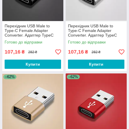
Перехідник USB Male to
Перехідник USB Male to
Type-C Female Adapter
Type-C Female Adapter
Converter. Адаптер TypeC
Converter. Адаптер TypeC
(мама) - USB (тато) WC32QS
(мама) - USB (тато) WC32QS
Готово до відправки
Готово до відправки
Чорний
Сріблястий
107,16
107,16
₴
₴
282 ₴
282 ₴
Купити
Купити
–62%
–62%