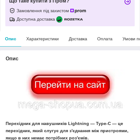
Що таке купити з Пром?
Замовлення під захистом
Доступна доставка
Опис
Характеристики
Доставка
Оплата
Умови п
Опис
Перехідник для навушників Lightning — Type-C — це
перехідник, який слугує для з'єднання між пристроями,
якщо в них немає потрібних роз'ємів.