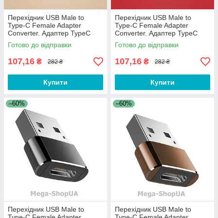
Перехідник USB Male to
Перехідник USB Male to
Type-C Female Adapter
Type-C Female Adapter
Converter. Адаптер TypeC
Converter. Адаптер TypeC
(мама) - USB (тато) WC32QS
(мама) - USB (тато) WC32QS
Готово до відправки
Готово до відправки
Золотистий
Червоний
107,16
107,16
₴
₴
282 ₴
282 ₴
Купити
Купити
–60%
–60%
Перехідник USB Male to
Перехідник USB Male to
Type-C Female Adapter
Type-C Female Adapter