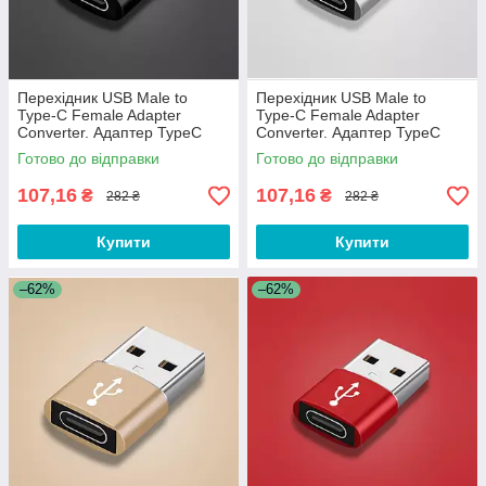
Перехідник USB Male to
Перехідник USB Male to
Type-C Female Adapter
Type-C Female Adapter
Converter. Адаптер TypeC
Converter. Адаптер TypeC
(мама) - USB (тато) WC32QS
(мама) - USB (тато) WC32QS
Готово до відправки
Готово до відправки
Чорний
Сріблястий
107,16
107,16
₴
₴
282 ₴
282 ₴
Купити
Купити
–62%
–62%