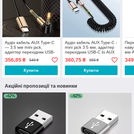
Аудіо кабель AUX Type-C
Аудіо кабель AUX Type-C -
Пере
— 3.5 мм mini jack,
mini jack 3.5 мм, адаптер
наву
адаптер перехідник USB-
перехідник USB-C to AUX
мм A
C to AUX для навушників
для навушників та звуку
Адап
356,85
360,75
349
₴
₴
549 ₴
555 ₴
та звуку FEW-994
CD431Q
3.5 
Чор
Купити
Купити
Акційні пропозиції та новинки
–62%
–62%