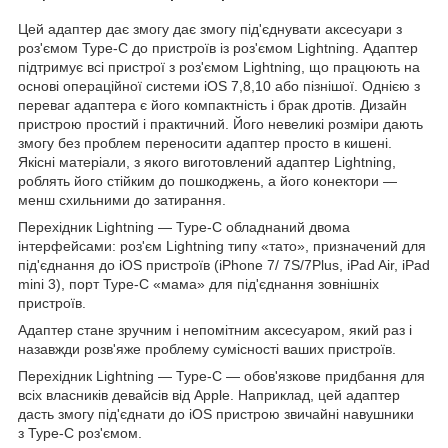
Цей адаптер дає змогу дає змогу під'єднувати аксесуари з
роз'ємом Type-C до пристроїв із роз'ємом Lightning. Адаптер
підтримує всі пристрої з роз'ємом Lightning, що працюють на
основі операційної системи iOS 7,8,10 або пізнішої. Однією з
переваг адаптера є його компактність і брак дротів. Дизайн
пристрою простий і практичний. Його невеликі розміри дають
змогу без проблем переносити адаптер просто в кишені.
Якісні матеріали, з якого виготовлений адаптер Lightning,
роблять його стійким до пошкоджень, а його конектори —
менш схильними до затирання.
Перехідник Lightning — Type-C обладнаний двома
інтерфейсами: роз'єм Lightning типу «тато», призначений для
під'єднання до iOS пристроїв (iPhone 7/ 7S/7Plus, iPad Air, iPad
mini 3), порт Type-C «мама» для під'єднання зовнішніх
пристроїв.
Адаптер стане зручним і непомітним аксесуаром, який раз і
назавжди розв'яже проблему сумісності ваших пристроїв.
Перехідник Lightning — Type-C — обов'язкове придбання для
всіх власників девайсів від Apple. Наприклад, цей адаптер
дасть змогу під'єднати до iOS пристрою звичайні навушники
з Type-C роз'ємом.