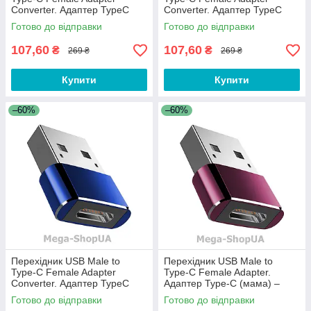
Converter. Адаптер TypeC
Converter. Адаптер TypeC
(мама) - USB (тато) Чорний
(мама) - USB (тато)
Готово до відправки
Готово до відправки
Коричневий
107,60
107,60
₴
₴
269 ₴
269 ₴
Купити
Купити
–60%
–60%
Перехідник USB Male to
Перехідник USB Male to
Type-C Female Adapter
Type-C Female Adapter.
Converter. Адаптер TypeC
Адаптер Type-C (мама) –
(мама) - USB (тато) Синій
USB (тато). Type-A to Type-C
Готово до відправки
Готово до відправки
Бордовий