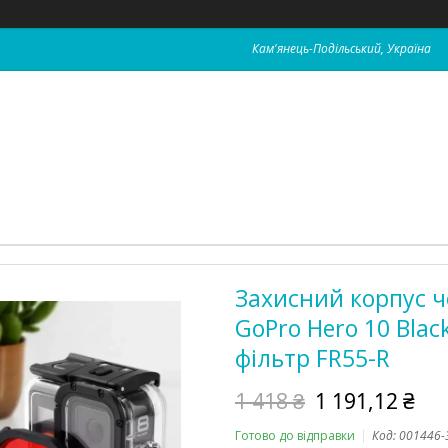
Кам'янець-Подільський, Україна
Захисний корпус ч
GoPro Hero 10 Bla
фільтр FR55-R
1 418 ₴
1 191,12 ₴
Готово до відправки
Код:
001446-