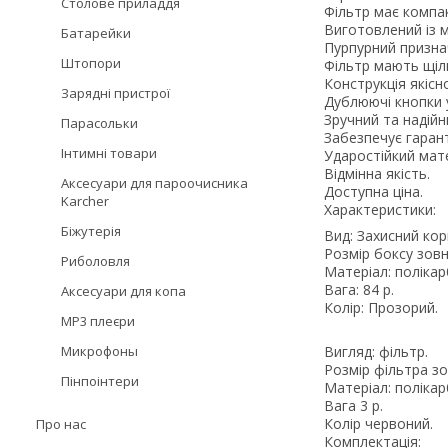
Столове приладдя
Фільтр має компак
Виготовлений із м
Батарейки
Пурпурний признач
Штопори
Фільтр мають щіль
Конструкція якісно
Зарядні пристрої
Дублюючі кнопки у
Зручний та надійн
Парасольки
Забезпечує гарант
Інтимні товари
Ударостійкий мате
Відмінна якість.
Аксесуари для пароочисника
Доступна ціна.
Karcher
Характеристики:
Біжутерія
Вид: Захисний кор
Розмір боксу зовн
Риболовля
Матеріал: полікар
Вага: 84 р.
Аксесуари для копа
Колір: Прозорий.
MP3 плеєри
Микрофоны
Вигляд: фільтр.
Розмір фільтра зов
Пінпоінтери
Матеріал: полікар
Вага 3 р.
Колір червоний.
Про нас
Комплектація: