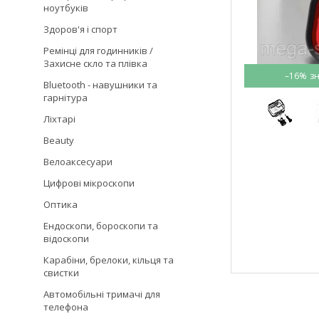
ноутбуків
Здоров'я і спорт
Ремінці для годинників /
Захисне скло та плівка
–16%
Bluetooth - навушники та
гарнітура
Ліхтарі
Beauty
Велоаксесуари
Цифрові мікроскопи
Оптика
Ендоскопи, бороскопи та
відоскопи
Карабіни, брелоки, кільця та
свистки
Автомобільні тримачі для
телефона