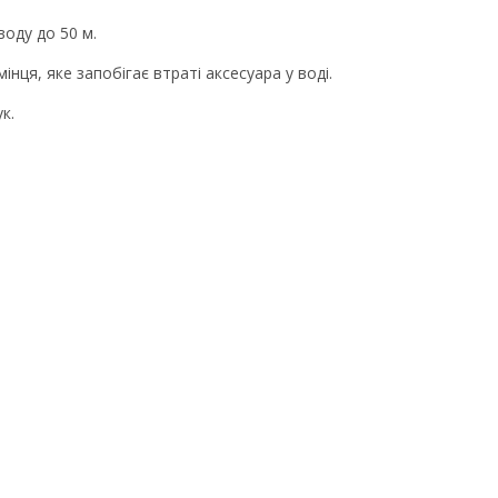
воду до 50 м.
нця, яке запобігає втраті аксесуара у воді.
к.