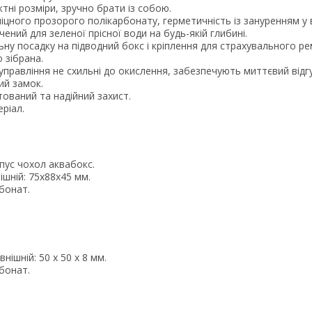
тні розміри, зручно брати із собою.
іцного прозорого полікарбонату, герметичність із зануренням у 
ений для зеленої прісної води на будь-якій глибині.
ну посадку на підводний бокс і кріплення для страхувального ремі
 зібрана.
правління не схильні до окислення, забезпечують миттєвий відгу
ий замок.
ований та надійний захист.
ріал.
пус чохол аквабокс.
ішній: 75х88х45 мм.
бонат.
нішній: 50 х 50 х 8 мм.
бонат.