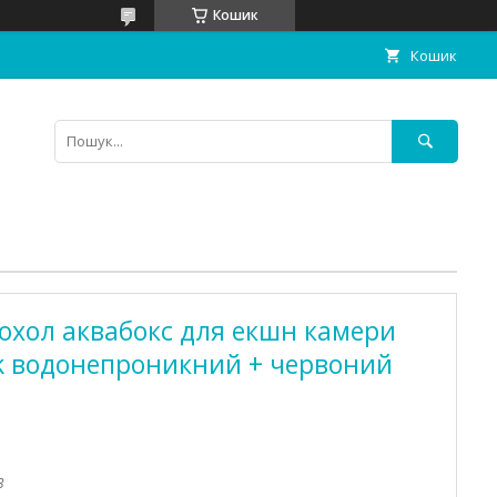
Кошик
Кошик
охол аквабокс для екшн камери
ck водонепроникний + червоний
3