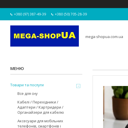
+380 (97) 387-49-39
+380 (50) 705-28-39
mega-shopua.com.ua
Товари та послуги
Все для сну
Кабелі / Перехідники /
Адаптери / Картридери /
Органайзери для кабелю
Аксесуари для мобільних
телефонів, смартфонів і