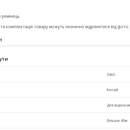
 ремінець.
 та комплектація товару можуть незначно відрізнятися від фото.
И
ути
G&G
Китай
Для відеока
я
більше 40м