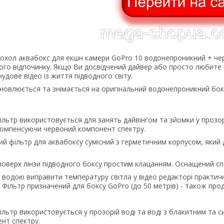
охол аквабокс для екшн камери GoPro 10 водонепроникний + черв
ого відпочинку. Якщо Ви досвідчений дайвер або просто любите 
чудове відео із життя підводного світу.
ановлюється та знімається на оригінальний водонепроникний бокс
льтр використовується для занять дайвінгом та зйомки у прозорій
компенсуючи червоний компонент спектру.
ий фільтр для аквабоксу сумісний з герметичним корпусом, який
оверх лінзи підводного боксу простим клацанням. Оснащений спе
д водою виправити температуру світла у відео редакторі практич
 Фільтр призначений для боксу GoPro (до 50 метрів) - також про
льтр використовується у прозорій воді та воді з блакитним та с
нт спектру.