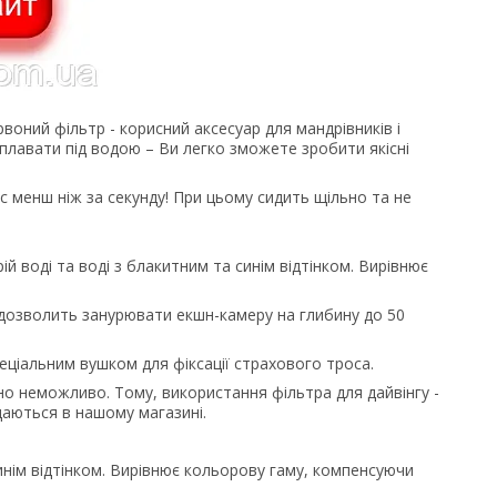
оний фільтр - корисний аксесуар для мандрівників і
плавати під водою – Ви легко зможете зробити якісні
 менш ніж за секунду! При цьому сидить щільно та не
 воді та воді з блакитним та синім відтінком. Вирівнює
 дозволить занурювати екшн-камеру на глибину до 50
ціальним вушком для фіксації страхового троса.
но неможливо. Тому, використання фільтра для дайвінгу -
даються в нашому магазині.
инім відтінком. Вирівнює кольорову гаму, компенсуючи