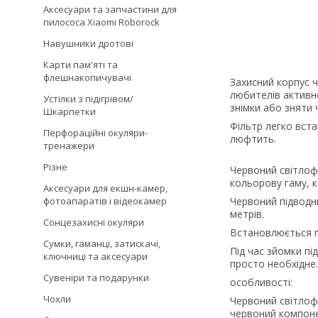
Аксесуари та запчастини для
пилососа Xiaomi Roborock
Навушники дротові
Карти пам'яті та
флешнакопичувачі
Захисний корпус ч
любителів активн
Устілки з підігрівом/
знімки або зняти 
Шкарпетки
Фільтр легко вст
Перфораційні окуляри-
люфтить.
тренажери
Різне
Червоний світлофі
кольорову гаму, 
Аксесуари для екшн-камер,
фотоапаратів і відеокамер
Червоний підводн
метрів.
Сонцезахисні окуляри
Встановлюється п
Сумки, гаманці, затискачі,
Під час зйомки пі
ключниці та аксесуари
просто необхідне.
Сувеніри та подарунки
особливості:
Чохли
Червоний світлофі
червоний компоне