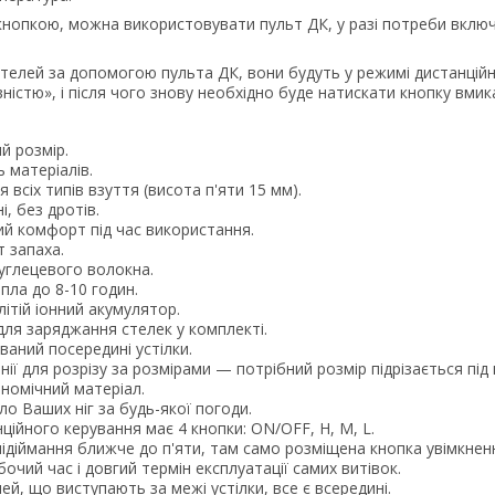
 кнопкою, можна використовувати пульт ДК, у разі потреби вкл
стелей за допомогою пульта ДК, вони будуть у режимі дистанційн
істю», і після чого знову необхідно буде натискати кнопку вмика
й розмір.
ь матеріалів.
 всіх типів взуття (висота п'яти 15 мм).
і, без дротів.
й комфорт під час використання.
 запаха.
углецевого волокна.
пла до 8-10 годин.
ітій іонний акумулятор.
ля заряджання стелек у комплекті.
аний посередині устілки.
інії для розрізу за розмірами — потрібний розмір підрізається п
ономічний матеріал.
о Ваших ніг за будь-якої погоди.
ційного керування має 4 кнопки: ON/OFF, H, M, L.
підіймання ближче до п'яти, там само розміщена кнопка увімкне
очий час і довгий термін експлуатації самих витівок.
ей, що виступають за межі устілки, все є всередині.