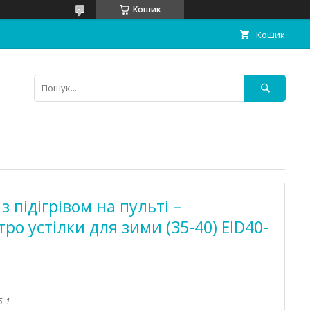
Кошик
Кошик
з підігрівом на пульті –
ро устілки для зими (35-40) EID40-
5-1