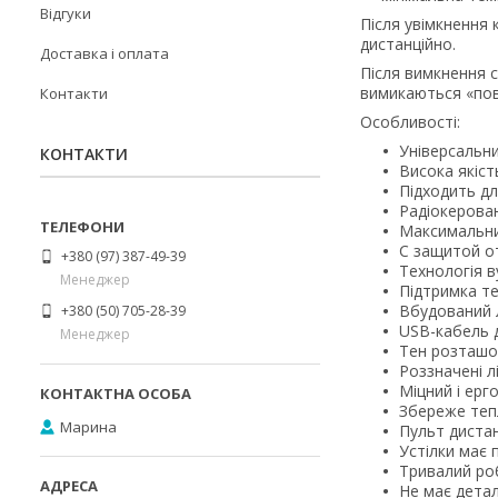
Відгуки
Після увімкнення
дистанційно.
Доставка і оплата
Після вимкнення 
вимикаються «повн
Контакти
Особливості:
Універсальни
КОНТАКТИ
Висока якіст
Підходить для
Радіокерован
Максимальни
С защитой от
+380 (97) 387-49-39
Технологія в
Менеджер
Підтримка те
Вбудований л
+380 (50) 705-28-39
USB-кабель д
Менеджер
Тен розташов
Роззначені л
Міцний і ерг
Збереже тепл
Марина
Пульт дистан
Устілки має 
Тривалий роб
Не має детал