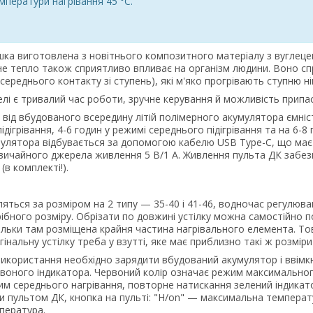
мператури нагрівання 45 °C.
шка виготовлена з новітнього композитного матеріалу з вуглеце
е тепло також сприятливо впливає на організм людини. Воно спр
осереднього контакту зі ступень), які м'яко прогрівають ступню ні
і є тривалий час роботи, зручне керування й можливість припасу
від вбудованого всередину літій полімерного акумулятора ємніс
ідігрівання, 4-6 годин у режимі середнього підігрівання та на 6-8
улятора відбувається за допомогою кабелю USB Type-C, що має
звичайного джерела живлення 5 В/1 А. Живлення пульта ДК забезп
(в комплекті!).
ляться за розміром на 2 типу — 35-40 і 41-46, водночас регулюв
ібного розміру. Обрізати по довжині устілку можна самостійно по п
кільки там розміщена крайня частина нагрівального елемента. То
гінальну устілку треба у взутті, яке має приблизно такі ж розмір
користання необхідно зарядити вбудований акумулятор і ввімкнут
рвоного індикатора. Червоний колір означає режим максимального
им середнього нагрівання, повторне натискання зелений індикат
 пультом ДК, кнопка на пульті: "H/on" — максимальна температ
пература.