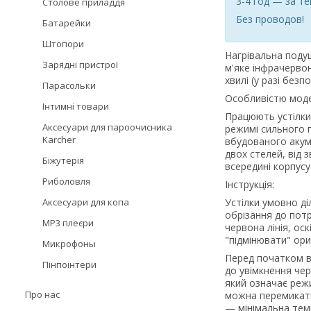
3-4 год — за те
Столове приладдя
Без проводов!
Батарейки
Штопори
Нагрівальна поду
Зарядні пристрої
м'яке інфрачервон
хвилі (у разі безп
Парасольки
Особливістю модел
Інтимні товари
Працюють устілки 
Аксесуари для пароочисника
режимі сильного п
Karcher
вбудованого акум
двох стелей, від 
Біжутерія
всередині корпусу 
Риболовля
Інструкція:
Аксесуари для копа
Устілки умовно ді
обрізання до потр
MP3 плеєри
червона лінія, ос
"підмінювати" ори
Микрофоны
Перед початком ви
Пінпоінтери
до увімкнення че
який означає реж
Про нас
можна перемикати
— мінімальна тем