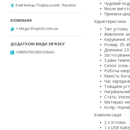
Чудовий под
Кам'янець-Подільський, Україна
Якісне вигот
Приємна ціна
Характеристики:
⭐️ Mega-ShopUA.com.ua
Тип: устілки, 
Живлення: а
Керування: п
Розмір: 35-40
Довжина: 23-
+380507052839 (Viber)
Застосування
3 рівні темпе
Сезон: осінь
Робоча напруг
Ємність бата
Час заряджан
Товщина усті
Нагрівальний
Стать: Унісек
Матеріал: не
Колір: Чорни
Комплектація
2 х Устілки.
1 х USB Кабе