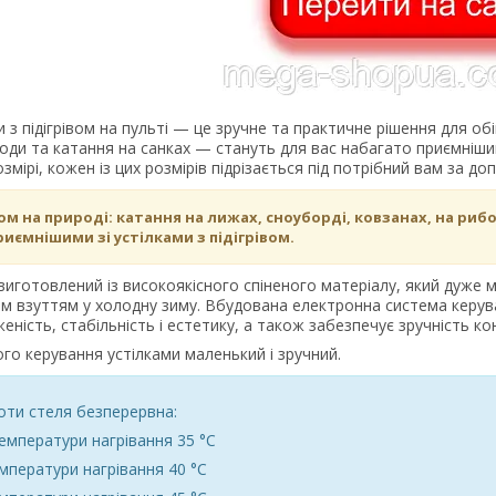
и з підігрівом на пульті — це зручне та практичне рішення для об
ходи та катання на санках — стануть для вас набагато приємнішими
змірі, кожен із цих розмірів підрізається під потрібний вам за 
м на природі: катання на лижах, сноуборді, ковзанах, на рибо
риємнішими зі устілками з підігрівом.
виготовлений із високоякісного спіненого матеріалу, який дуже м
м взуттям у холодну зиму. Вбудована електронна система керув
еність, стабільність і естетику, а також забезпечує зручність 
го керування устілками маленький і зручний.
оти стеля безперервна:
температури нагрівання 35 °C
мператури нагрівання 40 °C