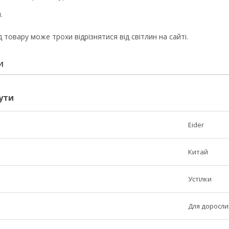
.
.
д товару може трохи відрізнятися від світлин на сайті.
И
ути
Eider
Китай
Устілки
Для доросли