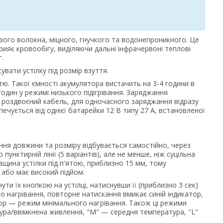
вого волокна, міцного, гнучкого та водонепроникного. Це
ияє кровообігу, виділяючи дальні інфрачервоні теплові
г.
вати устілку під розмір взуття.
тю. Такої ємності акумулятора вистачить на 3-4 години в
 годин у режимі низького підігрівання. Заряджання
 роздвоєний кабель, для одночасного заряджання відразу
ечується від однієї батарейки 12 В типу 27 А, встановленої
ання довжини та розміру відбувається самостійно, через
унктирній лінії (5 варіантів), але не менше, ніж суцільна
вщина устілки під п'ятою, приблизно 15 мм, тому
и або має високий підйом.
и їх кнопкою на устілці, натиснувши її (приблизно 3 сек)
 нагрівання, повторне натискання вмикає синій індикатор,
ор — режим мінімального нагрівання. Також ці режими
ура/ввімкнена живлення, "M" — середня температура, "L"