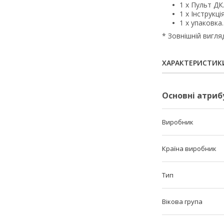
1 х Пульт ДК
1 х Інструкція
1 х упаковка.
* Зовнішній вигля
ХАРАКТЕРИСТИК
Основні атриб
Виробник
Країна виробник
Тип
Вікова група