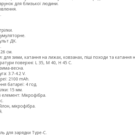
арунок для близької людини.
овлення.
.
грілки.
кумуляторне.
ульт ДК.
.
26 см.
: для зими, катання на лижах, ковзанах, піші походи та катання н
ратури поверхні: L 35, M 40, H 45 С.
-зима-весна.
а: 3.7-4.2 V.
реї: 2100 mAh.
ня батареї: 4 год.
лки: 15 мм.
 елемент: Мікрофібра.
с.
йлон, мікрофібра.
й.
ль для зарядки Type-C.