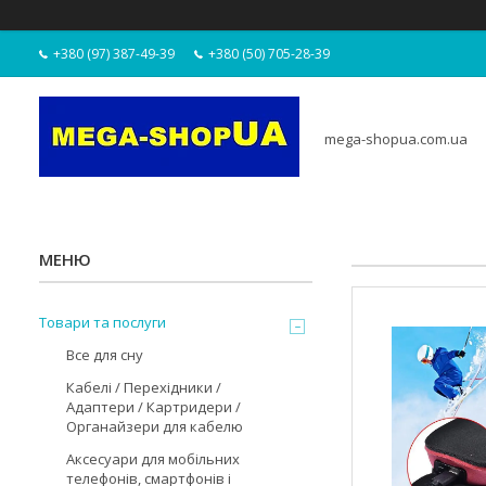
+380 (97) 387-49-39
+380 (50) 705-28-39
mega-shopua.com.ua
Товари та послуги
Все для сну
Кабелі / Перехідники /
Адаптери / Картридери /
Органайзери для кабелю
Аксесуари для мобільних
телефонів, смартфонів і