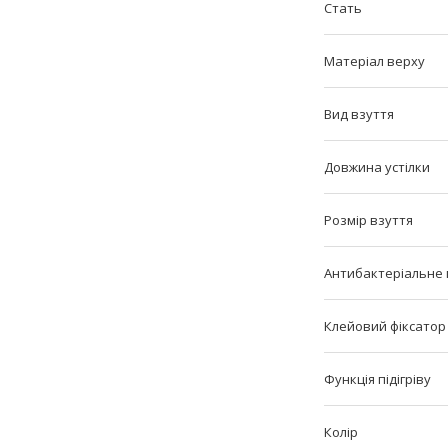
Стать
Матеріал верху
Вид взуття
Довжина устілки
Розмір взуття
Антибактеріальне
Клейовий фіксатор
Функція підігріву
Колір