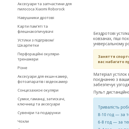
Аксесуари та запчастини для
пилососа Xiaomi Roborock
Навушники дротові
Карти пам'яті та
флешнакопичувачі
Бездротові устілк
ковзанах, піші по
Устілки з підігрівом/
універсальному ро
Шкарпетки
Перфораційні окуляри-
Заняття спорто
тренажери
вас набагато п
Різне
Матеріал устілок 
Аксесуари для екшн-камер,
поєднанню з ваши
фотоапаратів і відеокамер
забезпечує узгодж
Сонцезахисні окуляри
Пульт дистанційно
Сумки, гаманці, затискачі,
ключниці та аксесуари
Тривалість роб
Сувеніри та подарунки
8-10 год — за 
Чохли
6-8 год — за те