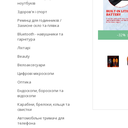
ноутбуків
Здоров'я і спорт
Ремінці для годинників /
Захисне скло та плівка
Bluetooth - навушники та
–32%
гарнітура
Ліхтарі
Beauty
Велоаксесуари
Цифрові мікроскопи
Оптика
Ендоскопи, бороскопи та
відоскопи
Карабіни, брелоки, кільця та
свистки
Автомобільні тримачі для
телефона