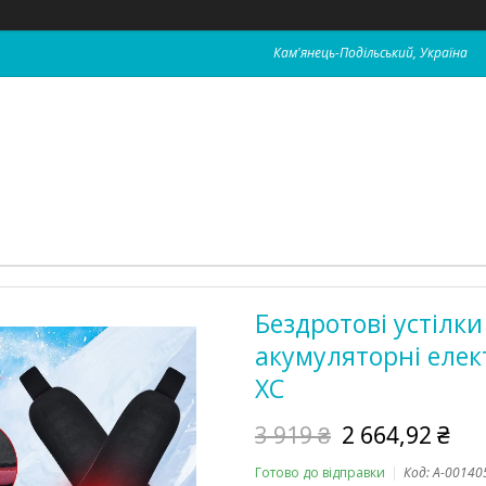
Кам'янець-Подільський, Україна
Бездротові устілки 
акумуляторні елект
XC
3 919 ₴
2 664,92 ₴
Готово до відправки
Код:
А-00140