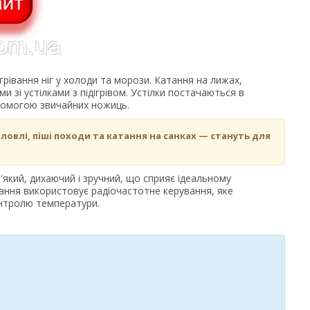
ігрівання ніг у холоди та морози. Катання на лижах,
 зі устілками з підігрівом. Устілки постачаються в
допомогою звичайних ножиць.
ловлі, піші походи та катання на санках — стануть для
'який, дихаючий і зручний, що сприяє ідеальному
ання використовує радіочастотне керування, яке
контролю температури.