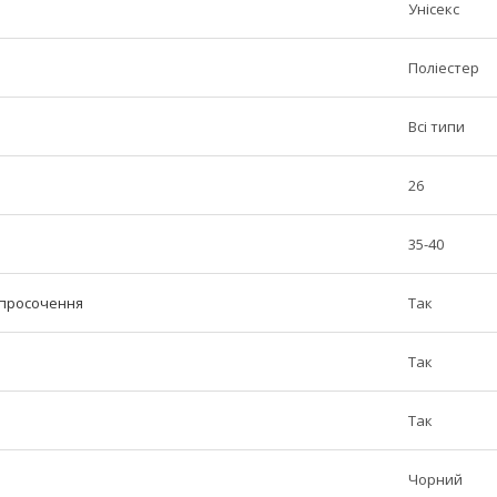
Унісекс
Поліестер
Всі типи
26
35-40
 просочення
Так
Так
Так
Чорний