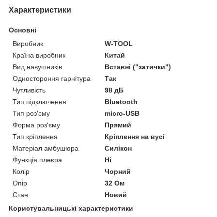
Характеристики
Основні
Виробник
W-TOOL
Країна виробник
Китай
Вид навушників
Вставні ("затички")
Одностороння гарнітура
Так
Чутливість
98 дБ
Тип підключення
Bluetooth
Тип роз'єму
micro-USB
Форма роз'єму
Прямий
Тип кріплення
Кріплення на вусі
Матеріал амбушюра
Силікон
Функція плеєра
Ні
Колір
Чорний
Опір
32 Ом
Стан
Новий
Користувальницькі характеристики