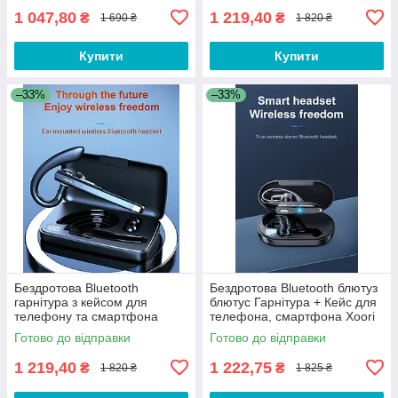
1 047,80
1 219,40
₴
₴
1 690 ₴
1 820 ₴
Купити
Купити
–33%
–33%
Бездротова Bluetooth
Бездротова Bluetooth блютуз
гарнітура з кейсом для
блютус Гарнітура + Кейс для
телефону та смартфона
телефона, смартфона Xoori
Joodiu 740F
FD43
Готово до відправки
Готово до відправки
1 219,40
1 222,75
₴
₴
1 820 ₴
1 825 ₴