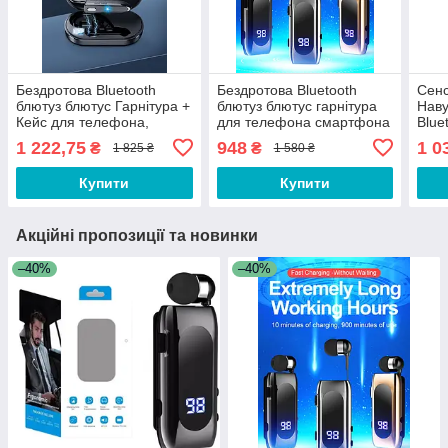
Бездротова Bluetooth
Бездротова Bluetooth
Сенс
блютуз блютус Гарнітура +
блютуз блютус гарнітура
Наву
Кейс для телефона,
для телефона смартфона
Blue
смартфона Xoori FD43
LED Siory D56 Срібляста
Ваку
1 222,75
948
1 0
₴
₴
1 825 ₴
1 580 ₴
Блют
тел
Купити
Купити
Акційні пропозиції та новинки
–40%
–40%