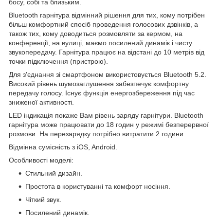
босу, ​​собі та близьким.
Bluetooth гарнітура відмінний рішення для тих, кому потрібен
більш комфортний спосіб проведення голосових дзвінків, а
також тих, кому доводиться розмовляти за кермом, на
конференції, на вулиці, маємо посилений динамік і чисту
звукопередачу. Гарнітура працює на відстані до 10 метрів від
точки підключення (пристрою).
Для з'єднання зі смартфоном використовується Bluetooth 5.2.
Високий рівень шумозаглушення забезпечує комфортну
передачу голосу. Існує функція енергозбереження під час
зниженої активності.
LED індикація покаже Вам рівень заряду гарнітури. Bluetooth
гарнітура може працювати до 18 годин у режимі безперервної
розмови. На перезарядку потрібно витратити 2 години.
Відмінна сумісність з iOS, Android.
Особливості моделі:
Стильний дизайн.
Простота в користуванні та комфорт носіння.
Чіткий звук.
Посилений динамік.