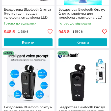
Бездротова Bluetooth блютуз
Бездротова Bluetooth блютуз
блютус гарнітура для
блютус гарнітура для
телефона смартфона LED
телефона смартфона LED
Siory D56 Чорна
Siory D56 Срібляста
Готово до відправки
Готово до відправки
948
948
₴
₴
1 580 ₴
1 580 ₴
Купити
Купити
–39%
–39%
Бездротова Bluetooth блютуз-
Бездротова Bluetooth блютуз
блискусу гарнітура для
блютус гарнітура кліпса для