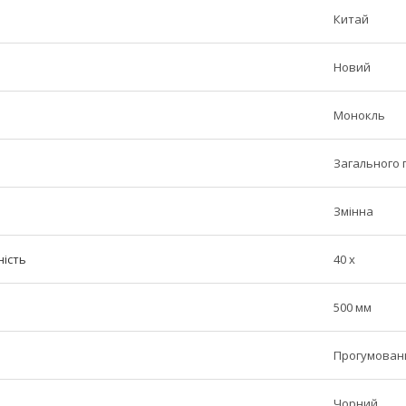
Китай
Новий
Монокль
Загального
Змінна
ість
40 х
500 мм
Прогумовани
Чорний