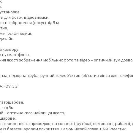
x.
.
установка.
и для фото-, відеозйомки.
ті зображення (фокус) від 5 м.
тив.
ні селфі-палиці.
дизайн.
 кольору.
сть смартфонів.
 якості зображення мобільних фото та відео – оптичний зум дозволя
нза, підзорна труба, ручний телеоб'єктив (об'єктив-лінза для телефону
 FOV: 5,3.
агатошарове.
 від 5м.
 + оптичне скло найвищої якості.
шарове.
тереження за природою, на концерті, футболі, полюванні, рибалці, е
 із багатошаровим покриттям + алюмінієвий сплав + АБС-пластик.