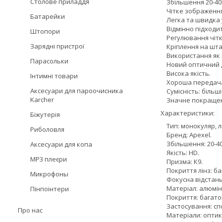
Столове приладдя
Збільшення 20-40
Чітке зображення
Батарейки
Легка та швидка 
Відмінно підходит
Штопори
Регулювання чіткос
Зарядні пристрої
Кріплення на шта
Використання як мі
Парасольки
Новий оптичний 
Висока якість.
Інтимні товари
Хороша передача
Аксесуари для пароочисника
Сумісність: більші
Karcher
Значне покращення
Характеристики:
Біжутерія
Тип: монокуляр, лі
Риболовля
Бренд: Apexel.
Збільшення: 20-40x
Аксесуари для копа
Якість: HD.
MP3 плеєри
Призма: К9.
Покриття лінз: б
Микрофоны
Фокусна відстань:
Матеріал: алюміній
Пінпоінтери
Покриття: багато
Застосування: спос
Про нас
Матеріали: оптика