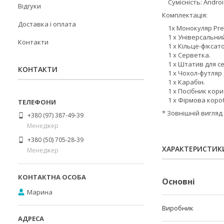
Сумісність: Android
Відгуки
Комплектація:
Доставка і оплата
1х Монокуляр Pre
1 х Універсальний
Контакти
1 х Кільце-фіксато
1 х Серветка.
1 х Штатив для сел
КОНТАКТИ
1 х Чохол-футляр 
1 х Карабін.
1 х Посібник кори
1 х Фірмова коро
* Зовнішній вигляд 
+380 (97) 387-49-39
Менеджер
+380 (50) 705-28-39
ХАРАКТЕРИСТИК
Менеджер
Основні
Марина
Виробник