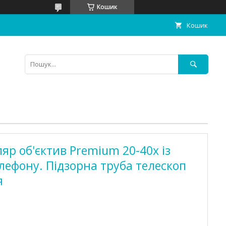
Кошик
Кошик
р об'єктив Premium 20-40x із
лефону. Підзорна труба телескоп
я