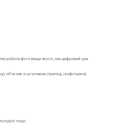
є робити фото вище якості, ніж цифровий зум.
), об'єктив зі штативом (трипод, селфі-палка).
кскурсії тощо.