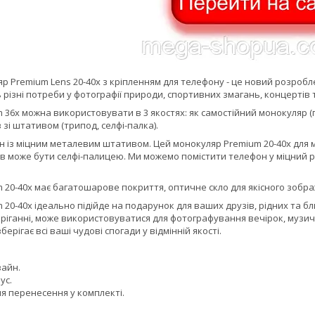
 Premium Lens 20-40x з кріпленням для телефону - це новий розробл
різні потреби у фотографії природи, спортивних змагань, концертів 
36x можна використовувати в 3 якостях: як самостійний монокуляр (пі
 зі штативом (трипод, селфі-палка).
 із міцним металевим штативом. Цей монокуляр Premium 20-40x для 
в може бути селфі-палицею. Ми можемо помістити телефон у міцний р
20-40x має багатошарове покриття, оптичне скло для якісного зображ
20-40x ідеально підійде на подарунок для ваших друзів, рідних та бли
ріганні, може використовуватися для фотографування вечірок, музич
берігає всі ваші чудові спогади у відмінній якості.
айн.
ус.
 перенесення у комплекті.