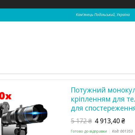
Кам'янець-Подільський, Україна
Потужний монокуля
кріпленням для те
для спостереженн
5 172 ₴
4 913,40 ₴
Готово до відправки
Код:
001353