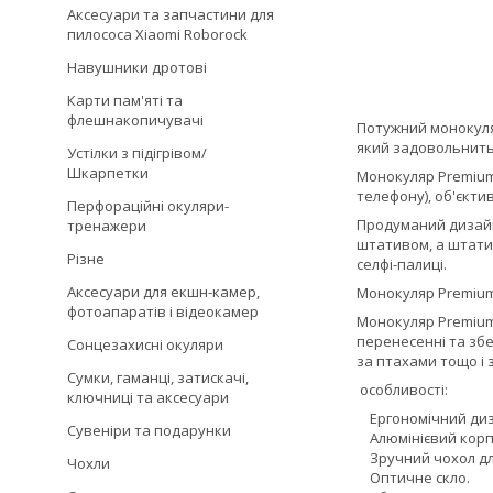
Аксесуари та запчастини для
пилососа Xiaomi Roborock
Навушники дротові
Карти пам'яті та
флешнакопичувачі
Потужний монокуляр
який задовольнить 
Устілки з підігрівом/
Шкарпетки
Монокуляр Premium 
телефону), об'єктив
Перфораційні окуляри-
Продуманий дизайн
тренажери
штативом, а штати
Різне
селфі-палиці.
Аксесуари для екшн-камер,
Монокуляр Premium 
фотоапаратів і відеокамер
Монокуляр Premium 
перенесенні та збе
Сонцезахисні окуляри
за птахами тощо і з
Сумки, гаманці, затискачі,
особливості:
ключниці та аксесуари
Ергономічний диз
Сувеніри та подарунки
Алюмінієвий корп
Зручний чохол для
Чохли
Оптичне скло.