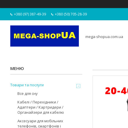
+380 (97) 387-49-39
+380 (50) 705-28-39
mega-shopua.com.ua
Товари та послуги
Все для сну
Кабелі / Перехідники /
Адаптери / Картридери /
Органайзери для кабелю
Аксесуари для мобільних
телефонів, смартфонів і