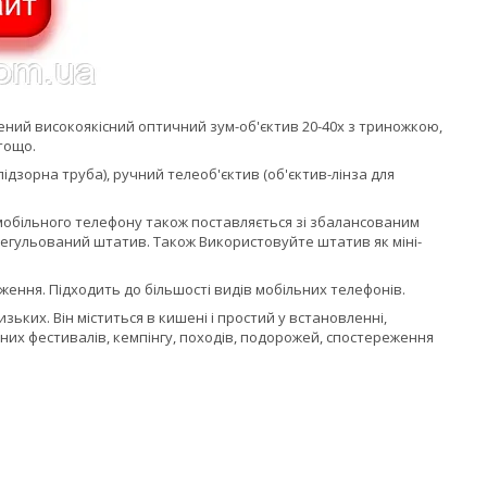
ений високоякісний оптичний зум-об'єктив 20-40x з триножкою,
тощо.
дзорна труба), ручний телеоб'єктив (об'єктив-лінза для
мобільного телефону також поставляється зі збалансованим
егульований штатив. Також Використовуйте штатив як міні-
ення. Підходить до більшості видів мобільних телефонів.
зьких. Він міститься в кишені і простий у встановленні,
них фестивалів, кемпінгу, походів, подорожей, спостереження