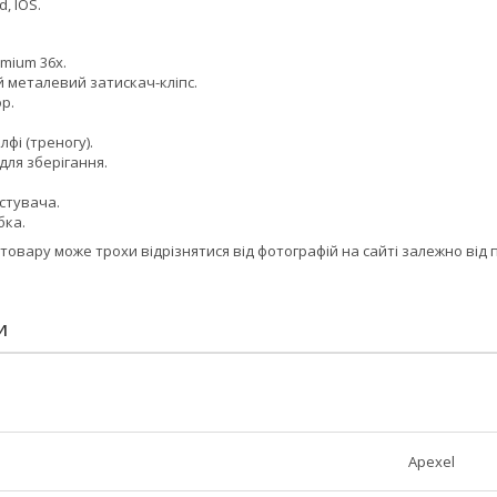
, IOS.
mium 36x.
 металевий затискач-кліпс.
р.
фі (треногу).
для зберігання.
стувача.
бка.
товару може трохи відрізнятися від фотографій на сайті залежно від п
И
Apexel