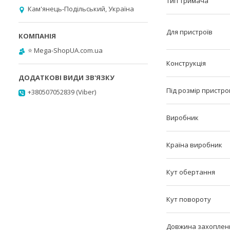
Тип тримача
Кам'янець-Подільський, Україна
Для пристроїв
⭐️ Mega-ShopUA.com.ua
Конструкція
Під розмір пристр
+380507052839 (Viber)
Виробник
Країна виробник
Кут обертання
Кут повороту
Довжина захоплен