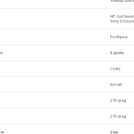
Універсаль
HP, GoClever,
Sony Ericsson
Розбірна
ою
8 дюйм
Coats
Китай
270 град.
270 град.
ня
9 мм