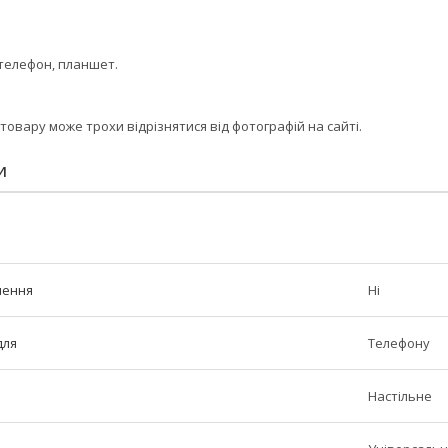
 телефон, планшет.
 товару може трохи відрізнятися від фотографій на сайті.
И
лення
Ні
для
Телефону
Настільне