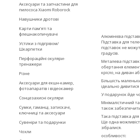
Аксесуари та запчастини для
пилососа Xiaomi Roborock
Навушники дротові
Карти пам'яті та
флешнакопичувачі
Алюмінієва підста
Підставка для теле
Устілки з підігрівом/
підставок не можут
Шкарпетки
градусів.
Перфораційні окуляри-
Металева підставк
тренажери
обертання елементі
крісло, на диван аб
Різне
Більшість маленьки
Аксесуари для екшн-камер,
ідеально дивитися 
фотоапаратів і відеокамер
У подарунок йде ч
Сонцезахисні окуляри
Мінімалістичний та
Сумки, гаманці, затискачі,
також забезпечити 
ключниці та аксесуари
Така підставка для
Ще одна можливість
Сувеніри та подарунки
зібралися.
Чохли
особливості: