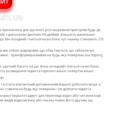
ка призначена для зручного розташування пристроїв будь-де.
їв з діагоналлю дисплея 4-8 дюймів. Більшість маленьких
 Він складний і гнеться на всі боки, кут нахилу становить 270
на між собою шарнірами, що обертаються, що забезпечує
тавки - трансформера майже на будь-яку поверхню (на підлогу,
здатний багато на що. Вона складний і гнеться на всі боки,
вість розміщення гаджета горизонтально та вертикально.
ер!
р та стати елегантним доповненням вашого робочого місця, а
но ставати на будь-яку поверхню і не дряпати гаджета.
користовувати гаджет для перегляду відео або читання книг.
их видів відеозв'язку або показу нових фото друзям, що