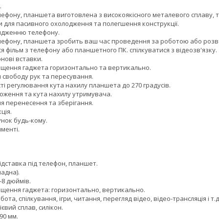
.
фону, планшета виготовлена ​​з високоякісного металевого сплаву, 
 для пасивного охолодження та полегшення конструкції.
ядженню телефону.
ефону, планшета зробить ваш час проведення за роботою або роз
фільм з телефону або планшетного ПК. спілкуватися з відеозв'язку.
нові вставки.
щення гаджета горизонтально та вертикально.
свободу рук та пересування.
 регулювання кута нахилу планшета до 270 градусів.
ження та кута нахилу утримувача.
 перенесення та зберігання.
ція.
ок будь-кому.
менті.
ідставка під телефон, планшет.
адна).
-8 дюймів.
ення гаджета: горизонтально, вертикально.
а, спілкування, ігри, читання, перегляд відео, відео-трансляція і т.д
вий сплав, силікон.
90 мм.