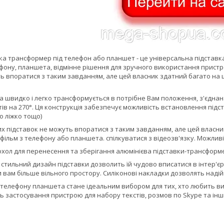
вка трансформер під телефон або планшет - це універсальна підстав
фону, планшета, відмінне рішення для зручного використання пристро
ь впоратися з таким завданням, але цей власник здатний багато на що.
а швидко і легко трансформується в потрібне Вам положення, з'єдна
в на 270°. Ця конструкція забезпечує можливість встановлення підс
о ліжко тощо)
х підставок не можуть впоратися з таким завданням, але цей власник 
фільм з телефону або планшета. спілкуватися з відеозв'язку. Можли
охол для перенесення та зберігання алюмінієва підставки-трансформ
 стильний дизайн підставки дозволить їй чудово вписатися в інтер'є
вам більше вільного простору. Силіконові накладки дозволять надій
 телефону планшета стане ідеальним вибором для тих, хто любить ви
 застосування пристрою для набору текстів, розмов по Skype та інш