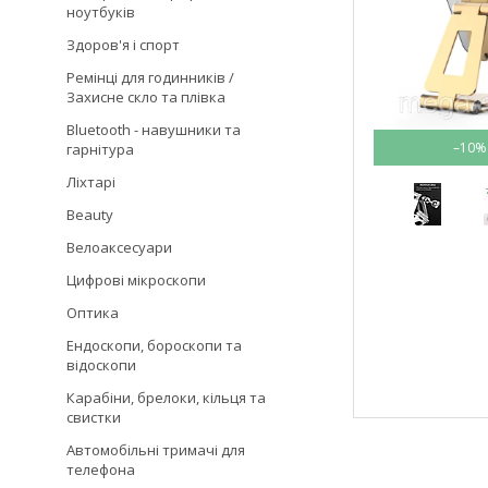
ноутбуків
Здоров'я і спорт
Ремінці для годинників /
Захисне скло та плівка
Bluetooth - навушники та
–10%
гарнітура
Ліхтарі
Beauty
Велоаксесуари
Цифрові мікроскопи
Оптика
Ендоскопи, бороскопи та
відоскопи
Карабіни, брелоки, кільця та
свистки
Автомобільні тримачі для
телефона