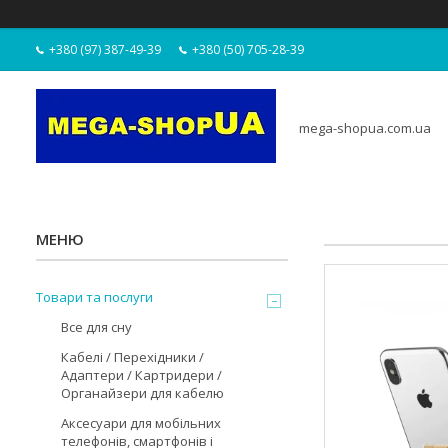
+380 (97) 387-49-39
+380 (50) 705-28-39
mega-shopua.com.ua
Товари та послуги
Все для сну
Кабелі / Перехідники /
Адаптери / Картридери /
Органайзери для кабелю
Аксесуари для мобільних
телефонів, смартфонів і