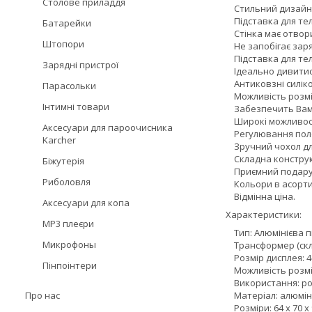
Столове приладдя
Стильний дизайн
Підставка для теле
Батарейки
Стінка має отвори
Штопори
Не запобігає зар
Підставка для тел
Зарядні пристрої
Ідеально дивитися 
Антиковзні силіко
Парасольки
Можливість розмі
Інтимні товари
Забезпечить Вам 
Широкі можливості
Аксесуари для пароочисника
Регулювання поло
Karcher
Зручний чохол для
Складна конструк
Біжутерія
Приємний подарун
Риболовля
Кольори в асорти
Відмінна ціна.
Аксесуари для копа
Характеристики:
MP3 плеєри
Тип: Алюмінієва п
Микрофоны
Трансформер (скл
Розмір дисплея: 4
Пінпоінтери
Можливість розміщ
Використання: робот
Про нас
Матеріал: алюмініє
Розміри: 64 х 70 х 