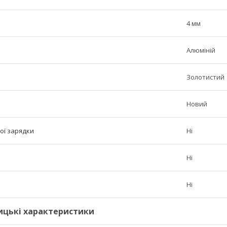
4 мм
Алюміній
Золотистий
Новий
ої зарядки
Ні
Ні
Ні
ицькі характеристики