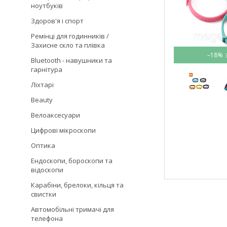
ноутбуків
Здоров'я і спорт
Ремінці для годинників /
Захисне скло та плівка
–18%
Bluetooth - навушники та
гарнітура
Ліхтарі
Beauty
Велоаксесуари
Цифрові мікроскопи
Оптика
Ендоскопи, бороскопи та
відоскопи
Карабіни, брелоки, кільця та
свистки
Автомобільні тримачі для
телефона