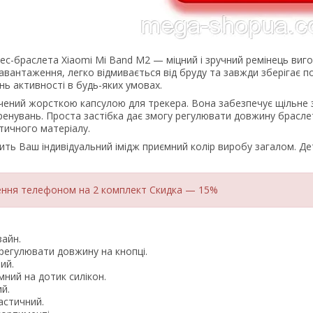
ес-браслета Xiaomi Mi Band M2 — міцний і зручний ремінець виг
авантаження, легко відмивається від бруду та завжди зберігає п
нь активності в будь-яких умовах.
чений жорсткою капсулою для трекера. Вона забезпечує щільне з
тренувань. Проста застібка дає змогу регулювати довжину брасл
ктичного матеріалу.
ить Ваш індивідуальний імідж приємний колір виробу загалом. Д
ення телефоном на 2 комплект Скидка — 15%
зайн.
регулювати довжину на кнопці.
ий.
мний на дотик силікон.
й.
астичний.