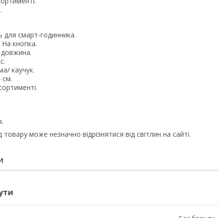
ортименті.
.
ь для смарт-годинника.
: На кнопка.
 довжина.
с.
ма/ каучук.
 см.
сортименті.
я.
д товару може незначно відрізнятися від світлин на сайті.
И
ути