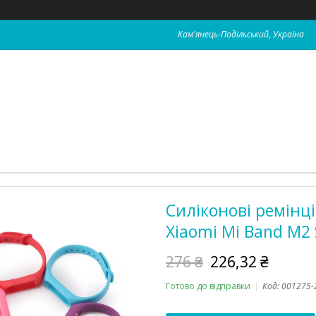
Кам'янець-Подільський, Україна
Силіконові ремінці
Xiaomi Mi Band M2 
276 ₴
226,32 ₴
Готово до відправки
Код:
001275-