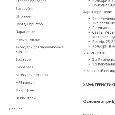
Кольори в ас
Столове приладдя
Приємна ціна
Батарейки
Характеристики:
Штопори
Тип: Ремінец
Тип застібки
Зарядні пристрої
Регульована
Парасольки
Стать: Унісек
Матеріал: Гу
Інтимні товари
Розмір: 23-24
Кольори: в а
Аксесуари для пароочисника
Karcher
У комплекті:
Біжутерія
5 х Ремінець.
1 х пакуванн
Риболовля
* Зовнішній вигля
Аксесуари для копа
MP3 плеєри
ХАРАКТЕРИСТИК
Микрофоны
Пінпоінтери
Основні атриб
Про нас