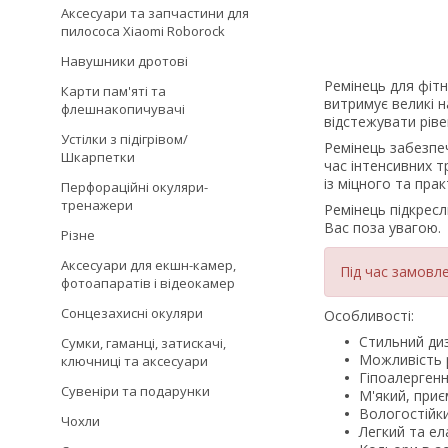
Аксесуари та запчастини для
пилососа Xiaomi Roborock
Навушники дротові
Ремінець для фітн
Карти пам'яті та
витримує великі н
флешнакопичувачі
відстежувати ріве
Устілки з підігрівом/
Ремінець забезпе
Шкарпетки
час інтенсивних 
із міцного та пра
Перфораційні окуляри-
тренажери
Ремінець підкресл
Вас поза увагою.
Різне
Аксесуари для екшн-камер,
Під час замовл
фотоапаратів і відеокамер
Сонцезахисні окуляри
Особливості:
Стильний ди
Сумки, гаманці, затискачі,
Можливість 
ключниці та аксесуари
Гіпоалергенн
Сувеніри та подарунки
М'який, приє
Вологостійки
Чохли
Легкий та ел