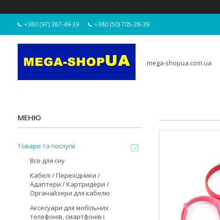
+380 (97) 387-49-39
+380 (50) 705-28-39
mega-shopua.com.ua
Товари та послуги
Все для сну
Кабелі / Перехідники /
Адаптери / Картридери /
Органайзери для кабелю
Аксесуари для мобільних
телефонів, смартфонів і