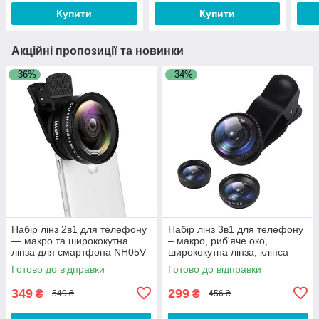
Купити
Купити
Акційні пропозиції та новинки
–36%
–34%
Набір лінз 2в1 для телефону
Набір лінз 3в1 для телефону
— макро та ширококутна
– макро, риб'яче око,
лінза для смартфона NH05V
ширококутна лінза, кліпса
для камери смартфона X4U
Готово до відправки
Готово до відправки
349
299
₴
₴
549 ₴
456 ₴