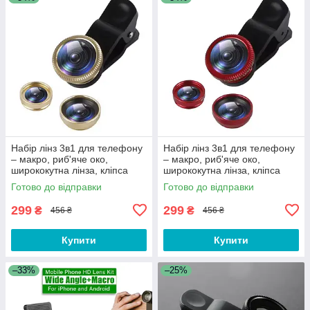
Набір лінз 3в1 для телефону
Набір лінз 3в1 для телефону
– макро, риб'яче око,
– макро, риб'яче око,
ширококутна лінза, кліпса
ширококутна лінза, кліпса
для камери смартфона X4G
для камери смартфона X4
Готово до відправки
Готово до відправки
299
299
₴
₴
456 ₴
456 ₴
Купити
Купити
–33%
–25%