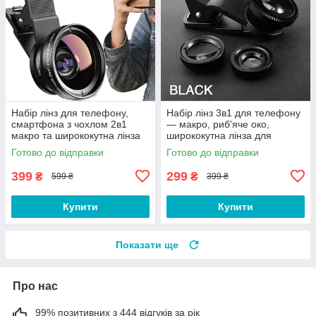
Набір лінз для телефону,
Набір лінз 3в1 для телефону
смартфона з чохлом 2в1
— макро, риб'яче око,
макро та ширококутна лінза
ширококутна лінза для
NH05D
смартфона S3B
Готово до відправки
Готово до відправки
399
299
₴
₴
599 ₴
399 ₴
Купити
Купити
Показати ще
Про нас
99% позитивних з 444 відгуків за рік