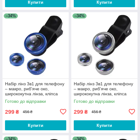
Купити
Купити
–34%
–34%
Набір лінз 3в1 для телефону
Набір лінз 3в1 для телефону
– макро, риб'яче око,
– макро, риб'яче око,
ширококутна лінза, кліпса
ширококутна лінза, кліпса
для камери смартфона X4C
для камери смартфона X4S
Готово до відправки
Готово до відправки
299
299
₴
₴
456 ₴
456 ₴
Купити
Купити
–34%
–34%