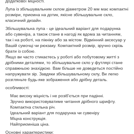
додаткової міцності.
Лупа із збільшувальним склом діаметром 20 мм має компактні
розміри, приємна на дотик, якісне збільшувальне скло,
класичний дизайн.
Збільшувальна лупа - це ідеальний варіант для подарунка
або сувеніра, а також стане в нагоді як вдома за читанням,
так і на роботі, на пікніку або за містом. Відмінний аксесуар у
Вашій сумочці чи рюкзаку. Компактний розмір, зручно скрізь
брати із собою.
Якщо ви часто стикаєтесь у роботі або побутовому житті з
дрібними деталями, то збільшувальне скло у футлярі стане
справжньою знахідкою. Вам більше не доведеться постійно
напружувати зір. Завдяки збільшувальному склу, Ви легко
розгляньте будь-яке зображення або дрібну деталь.
особливості:
Має високу міцність і не розіб'ється при падінні.
Зручно використовуватиме читання дрібного шрифту.
Компактна стильна річ.
Ідеальний варіант для подарунка чи сувеніру
Міцна конструкція.
Найприємніша ціна.
Основні характеристики: