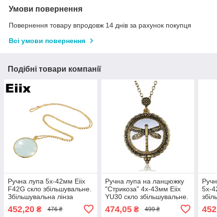
Умови повернення
Повернення товару впродовж 14 днів за рахунок покупця
Всі умови повернення
Подібні товари компанії
Ручна лупа 5x-42мм Eiix
Ручна лупа на ланцюжку
Ручн
F42G скло збільшувальне.
"Стрикоза" 4x-43мм Eiix
5x-4
Збільшувальна лінза
YU30 скло збільшувальне.
збіл
Збільшувальна лінза
Збіл
452,20
474,05
452
₴
₴
476 ₴
499 ₴