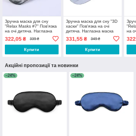
Зручна маска для сну
Зручна маска для сну "3D
Зруч
"Relax Masks #7" Пов'язка
хаски" Пов'язка на очі
"Rel
на очі дитяча. Наглазна
дитяча. Наглазна маска
на о
маска жіноча
жіноча чоловіча
маск
322,05
331,55
322
₴
₴
339 ₴
349 ₴
Купити
Купити
Акційні пропозиції та новинки
–24%
–24%