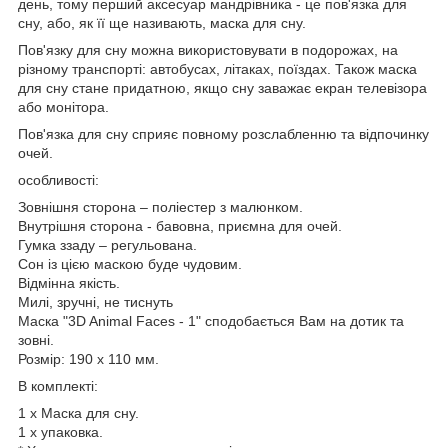
день, тому перший аксесуар мандрівника - це пов'язка для
сну, або, як її ще називають, маска для сну.
Пов'язку для сну можна використовувати в подорожах, на
різному транспорті: автобусах, літаках, поїздах. Також маска
для сну стане придатною, якщо сну заважає екран телевізора
або монітора.
Пов'язка для сну сприяє повному розслабленню та відпочинку
очей.
особливості:
Зовнішня сторона – поліестер з малюнком.
Внутрішня сторона - бавовна, приємна для очей.
Гумка ззаду – регульована.
Сон із цією маскою буде чудовим.
Відмінна якість.
Милі, зручні, не тиснуть
Маска "3D Animal Faces - 1" сподобається Вам на дотик та
зовні.
Розмір: 190 х 110 мм.
В комплекті:
1 х Маска для сну.
1 х упаковка.