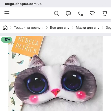
mega-shopua.com.ua
Товари та послуги
Все для сну
Маски для сну
Зру
–5%