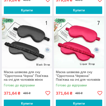
₴
₴
499 ₴
499 ₴
Купити
Купити
–24%
–24%
Маска шовкова для сну
Маска шовкова для сну
"Однотонна Чорна" Пов'язка
"Однотонна Червона"
на очі для чоловіків жінок
Пов'язка на очі для чоловіків
DSY-01
жінок DSY-01
Готово до відправки
Готово до відправки
371,64
371,64
₴
₴
489 ₴
489 ₴
Купити
Купити