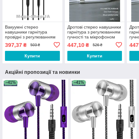
Вакуумні стерео
Дротові стерео навушники
Дрот
навушники гарнітура
гарнітура з регулюванням
гарн
провідні з регулюванням
гучності та мікрофоном
гучн
гучності та мікрофоном
для телефону F8WS
для
397,37
447,10
447
₴
₴
503 ₴
526 ₴
VR004К
Купити
Купити
Акційні пропозиції та новинки
–41%
–41%