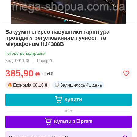
Вакуумні стерео навушники гарнітура
провідні з регулюванням гучності та
мікрофоном HJ4388B
Готово до відправки
Код: 001128
Роздріб
385,90
₴
454 ₴
Економія
68.10 ₴
Залишилось
41 день
Купити
або
Купити з