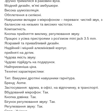
Зручно триматися в раковині вуха.
Модний дизайн, м'які амбушюри.
Висока шумоізоляція.
Обплетення в силіконі.
Навушники вкладки з мікрофоном – переваги: ​​чистий звук, з
балансом на низьких та високих частотах.
Компактність.
Кнопка прийняття виклику, регулювання звуку.
Працює з усіма пристроями з роз'ємом mini jack 3.5 mm.
Яскравий та привабливий дизайн.
Надійний і міцний алюмінієвий корпус.
прийняті на дотик.
Чудова якість звуку.
Чудово підійдуть на подарунок.
Найприємніша ціна.
Технічні характеристики:
Тип: Вакуумні дротяні навушники гарнітура.
Бренд: Aome.
Застосування: вдома, в офісі, на відпочинку, в транспорті.
Вбудований мікрофон: Так.
Кнопка дзвінка: Так.
Бігунок регулювання звуку: Так.
Регулювання звуку: Так.
Стать: Унісекс.