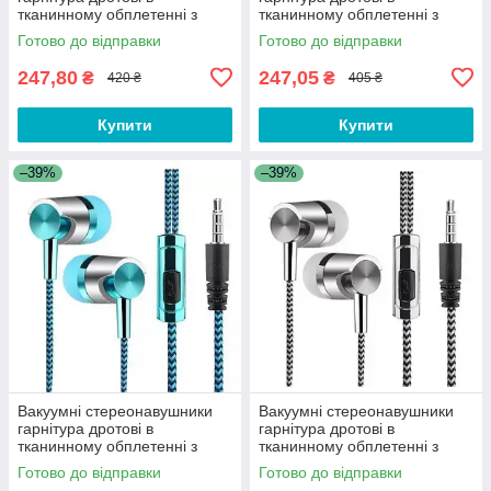
тканинному обплетенні з
тканинному обплетенні з
мікрофоном для телефона
мікрофоном для телефона
Готово до відправки
Готово до відправки
GH343-2F
GFR90-3
247,80
247,05
₴
₴
420 ₴
405 ₴
Купити
Купити
–39%
–39%
Вакуумні стереонавушники
Вакуумні стереонавушники
гарнітура дротові в
гарнітура дротові в
тканинному обплетенні з
тканинному обплетенні з
мікрофоном для телефона
мікрофоном для телефона
Готово до відправки
Готово до відправки
GFR90-1
GFR90-2