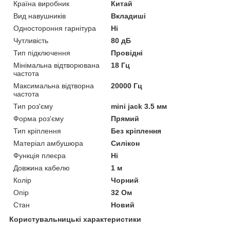
Країна виробник
Китай
Вид навушників
Вкладиші
Одностороння гарнітура
Ні
Чутливість
80 дБ
Тип підключення
Провідні
Мінімальна відтворювана
18 Гц
частота
Максимальна відтворна
20000 Гц
частота
Тип роз'єму
mini jack 3.5 мм
Форма роз'єму
Прямий
Тип кріплення
Без кріплення
Матеріал амбушюра
Силікон
Функція плеєра
Ні
Довжина кабелю
1 м
Колір
Чорний
Опір
32 Ом
Стан
Новий
Користувальницькі характеристики