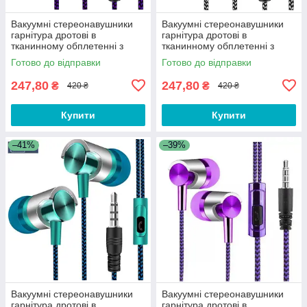
Вакуумні стереонавушники
Вакуумні стереонавушники
гарнітура дротові в
гарнітура дротові в
тканинному обплетенні з
тканинному обплетенні з
мікрофоном для телефона
мікрофоном для телефона
Готово до відправки
Готово до відправки
GH343-1D
GH343-3S
247,80
247,80
₴
₴
420 ₴
420 ₴
Купити
Купити
–41%
–39%
Вакуумні стереонавушники
Вакуумні стереонавушники
гарнітура дротові в
гарнітура дротові в