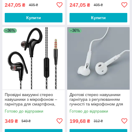
247,05
247,05
₴
₴
405 ₴
405 ₴
Купити
Купити
–36%
–36%
Провідні вакуумні стерео
Дротові стерео навушники
навушники з мікрофоном –
гарнітура з регулюванням
гарнітура для смартфона,
гучності та мікрофоном для
телефону, ноутбука GNJ-009
телефону 2W
Готово до відправки
Готово до відправки
349
199,68
₴
₴
549 ₴
312 ₴