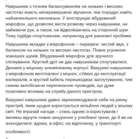
Навушники з точним балансуванням на низьких і високих
частотах мають неперевершене звучання, яке порадує навіть
найзапеклішого меломана. У конструкцію вбудований
мікрофон, що дозволяє вести розмову через навушники, не
займаючи рук, а також, не відволікаючись на сторонній шум.
Тому підійде спортсменам, наприклад для ранкової пробіжки.
Навушники вкладки з мікрофоном – переваги: ​​чистий звук, з
балансом на низьких та високих частотах. Повне усунення
зовнішніх шумів. Вбудований мікрофон для зручного
спілкування. Круглий дріт не дає навушникам сплутуватися.
Динамік у міцному алюмінієвому корпусі. Вакуумні навушники
з мікрофоном виготовлені з міцних, стійких до експлуатації
матеріалів, а круглий кабель перешкоджає заплутуванню, тим
самим запобігаючи перегинанню проводків, що дуже
позитивно впливає на службу даного пристрою.
Вакуумні навушники давно зарекомендували себе на ринку
пристрій, яким щодня користуються мільйони людей у ​​всьому
світі. Не втрачай нагоди – стань одним із користувачів і
зможеш відчути повне занурення у улюблені треки, де б ви не
знаходилися: вдома, в офісі, на відпочинку, у транспорті.
особливості: