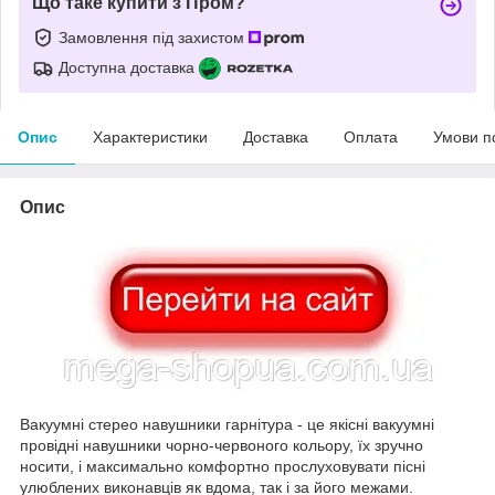
Що таке купити з Пром?
Замовлення під захистом
Доступна доставка
Опис
Характеристики
Доставка
Оплата
Умови п
Опис
Вакуумні стерео навушники гарнітура - це якісні вакуумні
провідні навушники чорно-червоного кольору, їх зручно
носити, і максимально комфортно прослуховувати пісні
улюблених виконавців як вдома, так і за його межами.