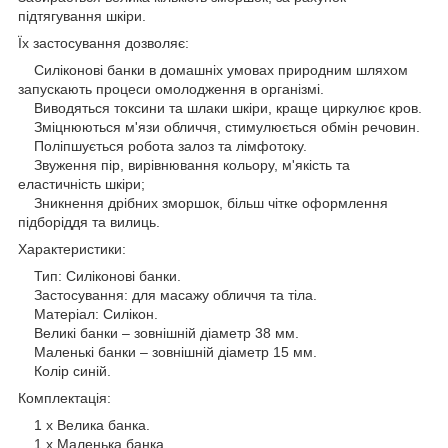
підтягування шкіри.
Їх застосування дозволяє:
Силіконові банки в домашніх умовах природним шляхом
запускають процеси омолодження в організмі.
Виводяться токсини та шлаки шкіри, краще циркулює кров.
Зміцнюються м'язи обличчя, стимулюється обмін речовин.
Поліпшується робота залоз та лімфотоку.
Звуження пір, вирівнювання кольору, м'якість та
еластичність шкіри;
Зникнення дрібних зморшок, більш чітке оформлення
підборіддя та вилиць.
Характеристики:
Тип: Силіконові банки.
Застосування: для масажу обличчя та тіла.
Матеріал: Силікон.
Великі банки – зовнішній діаметр 38 мм.
Маленькі банки – зовнішній діаметр 15 мм.
Колір синій.
Комплектація:
1 х Велика банка.
1 х Маленька банка.