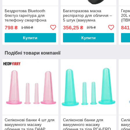
Бездротова Bluetooth
Багаторазова маска
Герм
блютуз гарнітура для
респіратор для обличчя –
20L 
телефону смартфона
5 штук (вакуумна
(ПВХ
Finеblue FX1 Чорна.
упаковка) VG6732Q
рюкз
798
356,25
841
₴
₴
1 050 ₴
375 ₴
Бездротова гарнітура
сумк
Купити
Купити
Подібні товари компанії
Силіконові банки 4 шт для
Силіконові банки для
Силі
вакуумного масажу
вакуумного масажу
ваку
обличчя та тіла D4AP
обличчя та тіла PC4-ERD
обли