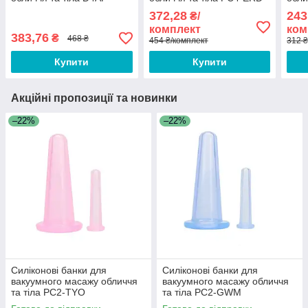
372,28
243
₴/
комплект
ком
383,76
₴
468 ₴
454 ₴/комплект
312 ₴
Купити
Купити
Акційні пропозиції та новинки
–22%
–22%
Силіконові банки для
Силіконові банки для
вакуумного масажу обличчя
вакуумного масажу обличчя
та тіла PC2-TYO
та тіла PC2-GWM