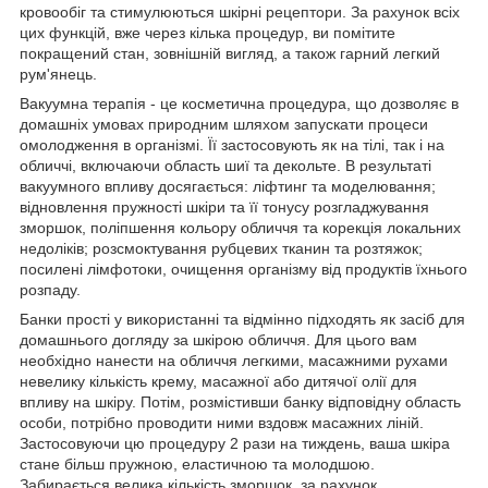
кровообіг та стимулюються шкірні рецептори. За рахунок всіх
цих функцій, вже через кілька процедур, ви помітите
покращений стан, зовнішній вигляд, а також гарний легкий
рум'янець.
Вакуумна терапія - це косметична процедура, що дозволяє в
домашніх умовах природним шляхом запускати процеси
омолодження в організмі. Її застосовують як на тілі, так і на
обличчі, включаючи область шиї та декольте. В результаті
вакуумного впливу досягається: ліфтинг та моделювання;
відновлення пружності шкіри та її тонусу розгладжування
зморшок, поліпшення кольору обличчя та корекція локальних
недоліків; розсмоктування рубцевих тканин та розтяжок;
посилені лімфотоки, очищення організму від продуктів їхнього
розпаду.
Банки прості у використанні та відмінно підходять як засіб для
домашнього догляду за шкірою обличчя. Для цього вам
необхідно нанести на обличчя легкими, масажними рухами
невелику кількість крему, масажної або дитячої олії для
впливу на шкіру. Потім, розмістивши банку відповідну область
особи, потрібно проводити ними вздовж масажних ліній.
Застосовуючи цю процедуру 2 рази на тиждень, ваша шкіра
стане більш пружною, еластичною та молодшою.
Забирається велика кількість зморшок, за рахунок