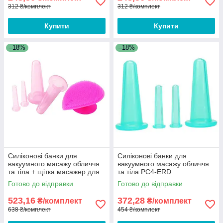
312 ₴/комплект
312 ₴/комплект
Купити
Купити
–18%
–18%
Силіконові банки для
Силіконові банки для
вакуумного масажу обличчя
вакуумного масажу обличчя
та тіла + щітка масажер для
та тіла PC4-ERD
вмивання Silicone Banks PC5-
Готово до відправки
Готово до відправки
VQP
523,16
372,28
₴/комплект
₴/комплект
638 ₴/комплект
454 ₴/комплект