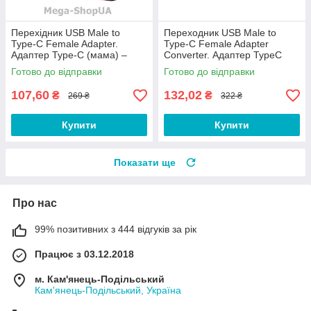
Перехідник USB Male to
Переходник USB Male to
Type-C Female Adapter.
Type-C Female Adapter
Адаптер Type-C (мама) –
Converter. Адаптер TypeC
USB (тато). Type-A to Type-C
(мама) — USB (тато) Чорний
Готово до відправки
Готово до відправки
Бордовий
HH54D-B
107,60
132,02
₴
₴
269 ₴
322 ₴
Купити
Купити
Показати ще
Про нас
99% позитивних з 444 відгуків за рік
Працює з 03.12.2018
м. Кам'янець-Подільський
Кам'янець-Подільський, Україна