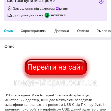
Що таке купити з Пром?
Замовлення під захистом
Доступна доставка
Опис
Характеристики
Доставка
Оплата
Умови п
Опис
USB-перехідник Male to Type-C Female Adapter - це
мініатюрний адаптер, який дає можливість заряджати
смартфони та планшети з роз'ємом USB-C від ПК, ноутбуків і
зарядних пристроїв з інтерфейсом USB. Даний адаптер стане