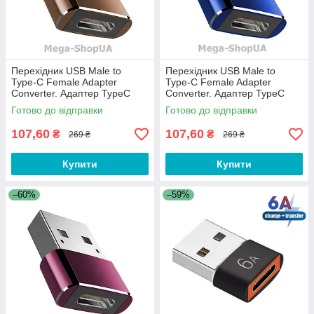
Перехідник USB Male to
Перехідник USB Male to
Type-C Female Adapter
Type-C Female Adapter
Converter. Адаптер TypeC
Converter. Адаптер TypeC
(мама) - USB (тато)
(мама) - USB (тато) Синій
Готово до відправки
Готово до відправки
Коричневий
107,60
107,60
₴
₴
269 ₴
269 ₴
Купити
Купити
–60%
–59%