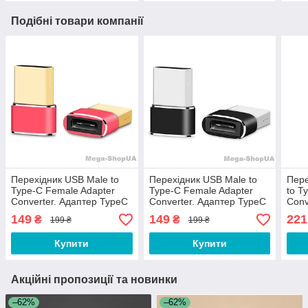
Подібні товари компанії
Перехідник USB Male to
Перехідник USB Male to
Пере
Type-C Female Adapter
Type-C Female Adapter
to T
Converter. Адаптер TypeC
Converter. Адаптер TypeC
Conv
(мама) - USB (тато)
(мама) - USB (тато)
(мам
149
149
221
₴
₴
199 ₴
199 ₴
Червоний CV11GF
Чорний CV11GF
Чор
Купити
Купити
Акційні пропозиції та новинки
–62%
–62%