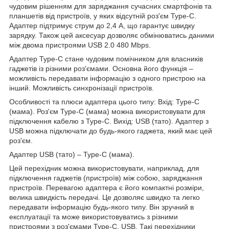
чудовим рішенням для заряджання сучасних смартфонів та
планшетів від пристроїв, у яких відсутній роз'єм Type-C.
Адаптер підтримує струм до 2,4 А, що гарантує швидку
зарядку. Також цей аксесуар дозволяє обмінюватись даними
між двома пристроями USB 2.0 480 Mbps.
Адаптер Type-C стане чудовим помічником для власників
гаджетів із різними роз'ємами. Основна його функція –
можливість передавати інформацію з одного пристрою на
інший. Можливість синхронізації пристроїв.
Особливості та плюси адаптера цього типу: Вхід: Type-C
(мама). Роз'єм Type-C (мама) можна використовувати для
підключення кабелю з Type-C. Вихід: USB (тато). Адаптер з
USB можна підключати до будь-якого гаджета, який має цей
роз'єм.
Адаптер USB (тато) – Type-C (мама).
Цей перехідник можна використовувати, наприклад, для
підключення гаджетів (пристроїв) між собою, заряджання
пристроїв. Перевагою адаптера є його компактні розміри,
велика швидкість передачі. Це дозволяє швидко та легко
передавати інформацію будь-якого типу. Він зручний в
експлуатації та може використовуватись з різними
пристроями з роз'ємами Type-C, USB. Такі перехідники