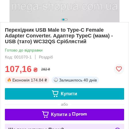
Перехідник USB Male to Type-C Female
Adapter Converter. Адаптер TypeC (мама) -
USB (тато) WC32QS Сріблястий
Готово до відправки
Код: 001070-1
Роздріб
107,16
₴
282 ₴
Економія
174.84 ₴
Залишилось
40 днів
Купити
або
Купити з