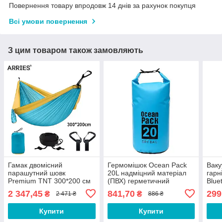
Повернення товару впродовж 14 днів за рахунок покупця
Всі умови повернення
З цим товаром також замовляють
Гамак двомісний
Гермомішок Ocean Pack
Ваку
парашутний шовк
20L надміцний матеріал
гарн
Premium TNT 300*200 см
(ПВХ) герметичний
Blue
підвісний гамак для
рюкзак, водонепроникна
для
2 347,45
841,70
299
₴
₴
2 471 ₴
886 ₴
відпочинку Блакитний
сумка Синій
Купити
Купити