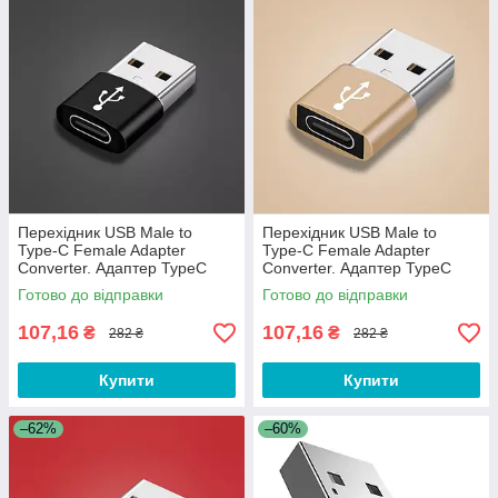
Перехідник USB Male to
Перехідник USB Male to
Type-C Female Adapter
Type-C Female Adapter
Converter. Адаптер TypeC
Converter. Адаптер TypeC
(мама) - USB (тато) WC32QS
(мама) - USB (тато) WC32QS
Готово до відправки
Готово до відправки
Чорний
Золотистий
107,16
107,16
₴
₴
282 ₴
282 ₴
Купити
Купити
–62%
–60%