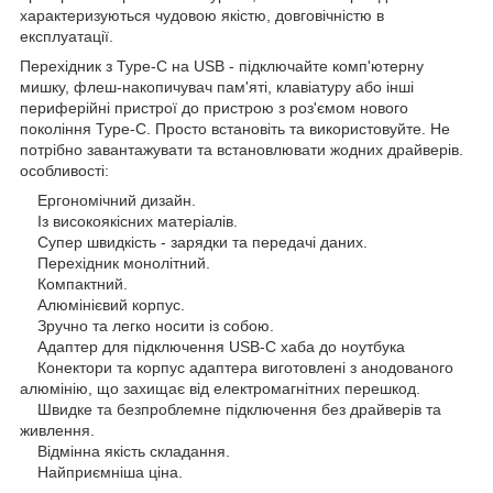
характеризуються чудовою якістю, довговічністю в
експлуатації.
Перехідник з Type-C на USB - підключайте комп'ютерну
мишку, флеш-накопичувач пам'яті, клавіатуру або інші
периферійні пристрої до пристрою з роз'ємом нового
покоління Type-C. Просто встановіть та використовуйте. Не
потрібно завантажувати та встановлювати жодних драйверів.
особливості:
Ергономічний дизайн.
Із високоякісних матеріалів.
Супер швидкість - зарядки та передачі даних.
Перехідник монолітний.
Компактний.
Алюмінієвий корпус.
Зручно та легко носити із собою.
Адаптер для підключення USB-C хаба до ноутбука
Конектори та корпус адаптера виготовлені з анодованого
алюмінію, що захищає від електромагнітних перешкод.
Швидке та безпроблемне підключення без драйверів та
живлення.
Відмінна якість складання.
Найприємніша ціна.