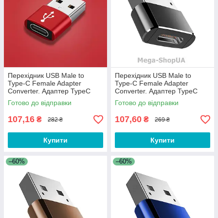
Перехідник USB Male to
Перехідник USB Male to
Type-C Female Adapter
Type-C Female Adapter
Converter. Адаптер TypeC
Converter. Адаптер TypeC
(мама) - USB (тато) WC32QS
(мама) - USB (тато) Чорний
Готово до відправки
Готово до відправки
Червоний
107,16
107,60
₴
₴
282 ₴
269 ₴
Купити
Купити
–60%
–60%