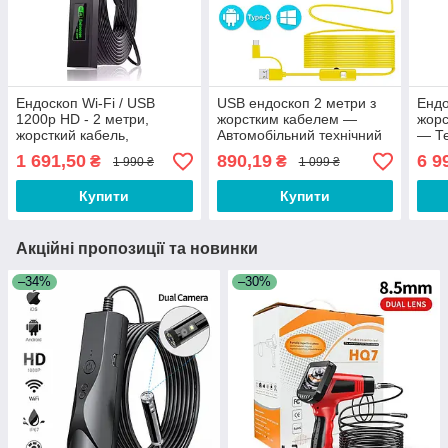
Ендоскоп Wi-Fi / USB
USB ендоскоп 2 метри з
Ендо
1200p HD - 2 метри,
жорстким кабелем —
жорс
жорсткий кабель,
Автомобільний технічний
— Те
бороскоп для смартфона,
бороскоп для смартфона,
тел
1 691,50
890,19
6 9
₴
₴
1 990 ₴
1 099 ₴
телефону
телефону
YDS
Купити
Купити
Акційні пропозиції та новинки
–34%
–30%