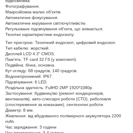
Відеозйомка
Фотографування.
Макрозйомка малих об'єктів.
Автоматичне фокусування.
Автоматичне керування світлочутливістю.
Регульоване підсвічування об'єкта, що знімається.
Технічні характеристики ендоскопу:
Тип пристрою: Технічний ендоскоп, цифровий ендоскоп.
Тип кабелю: жорсткий.
Дисплей LCD 4.3" CMOS.
Пам'ять: TF card 32 Гб (у комплекті).
Подвійна: бічна, основна.
Кут огляду: 68 градусів, 140 градусів.
Водонепроникний: IP67.
Підсвічування: 6 LED.
Роздільна здатність: FullHD 2MP 1920*1080p.
Застосування: будівництво (ремонт кондиціонерів,
вентканалів), авто-слюсарні роботи (СТО), риболовля
(спостереження за комахами), сентехнічні роботи.
Діаметр: 8 мм.
Живлення: від вбудованого полімерного акумулятора 2200
mAh.
Час заряджання: 3 години
Час використання: 3-4 години.