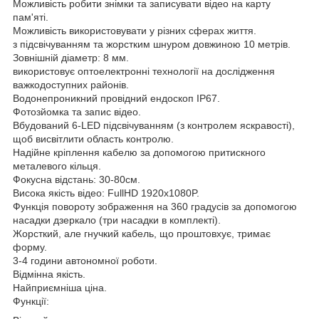
Можливість робити знімки та записувати відео на карту
пам'яті.
Можливість використовувати у різних сферах життя.
з підсвічуванням та жорстким шнуром довжиною 10 метрів.
Зовнішній діаметр: 8 мм.
використовує оптоелектронні технології на дослідження
важкодоступних районів.
Водонепроникний провідний ендоскоп IP67.
Фотозйомка та запис відео.
Вбудований 6-LED підсвічуванням (з контролем яскравості),
щоб висвітлити область контролю.
Надійне кріплення кабелю за допомогою притискного
металевого кільця.
Фокусна відстань: 30-80см.
Висока якість відео: FullHD 1920х1080P.
Функція повороту зображення на 360 градусів за допомогою
насадки дзеркало (три насадки в комплекті).
Жорсткий, але гнучкий кабель, що проштовхує, тримає
форму.
3-4 години автономної роботи.
Відмінна якість.
Найприємніша ціна.
Функції: