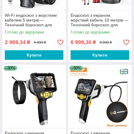
Wi-Fi ендоскоп з жорстким
Ендоскоп з екраном,
кабелем 5 метрів —
жорсткий кабель 10 метрів —
Технічний бороскоп для
Технічний бороскоп для
смартфона
телефону та смартфона
Готово до відправки
Готово до відправки
YDS003
2 969,34
6 999,30
₴
₴
4 499 ₴
9 999 ₴
Купити
Купити
–30%
–30%
Ендоскоп з екраном,
Ендоскоп з екраном,