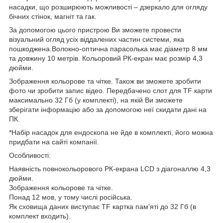
насадки, що розширюють можливості – дзеркало для огляду
бічних стінок, магніт та гак.
За допомогою цього пристрою Ви зможете провести
візуальний огляд усіх віддалених частин системи, яка
пошкоджена.Волокно-оптична парасолька має діаметр 8 мм
та довжину 10 метрів. Кольоровий РК-екран має розмір 4,3
дюйми.
Зображення кольорове та чітке. Також ви зможете зробити
фото чи зробити запис відео. Передбачено слот для TF карти
максимально 32 Гб (у комплекті), на якій Ви зможете
зберігати інформацію або за допомогою неї скидати дані на
ПК.
*Набір насадок для ендоскопа не йде в комплекті, його можна
придбати на сайті компанії.
Особливості:
Наявність повнокольорового РК-екрана LCD з діагоналлю 4,3
дюйми.
Зображення кольорове та чітке.
Понад 12 мов, у тому числі російська.
Як сховища даних виступає TF картка пам'яті до 32 Гб (в
комплект входить).