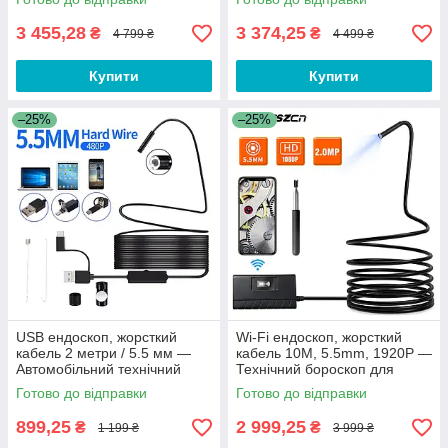
3 455,28
3 374,25
₴
₴
4 799 ₴
4 499 ₴
Купити
Купити
–25%
–25%
USB ендоскоп, жорсткий
Wi-Fi ендоскоп, жорсткий
кабель 2 метри / 5.5 мм —
кабель 10M, 5.5mm, 1920P —
Автомобільний технічний
Технічний бороскоп для
бороскоп для телефону
смартфона та телефону
Готово до відправки
Готово до відправки
899,25
2 999,25
₴
₴
1 199 ₴
3 999 ₴