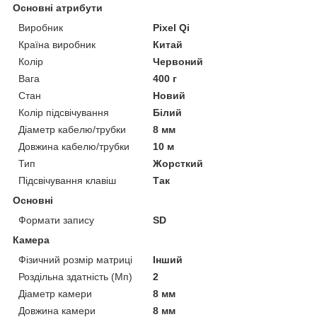
Основні атрибути
Виробник
Pixel Qi
Країна виробник
Китай
Колір
Червоний
Вага
400 г
Стан
Новий
Колір підсвічування
Білий
Діаметр кабелю/трубки
8 мм
Довжина кабелю/трубки
10 м
Тип
Жорсткий
Підсвічування клавіш
Так
Основні
Формати запису
SD
Камера
Фізичний розмір матриці
Інший
Роздільна здатність (Мп)
2
Діаметр камери
8 мм
Довжина камери
8 мм