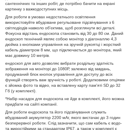
сантехнічних та інших робіт, де потрібно бачити на екрані
картинку з важкодоступних місць.
Для роботи в умовах недостатнього освітлення
використовуйте вбудоване регульоване підсвічування з 6
світлодіодів навколо об'єктива, щоб розглянути всі деталі.
Фокусна відстань ендоскопа становить від 30 до 80 см. Даний
ендоскоп технічний являє собою монітор з діагоналлю 4,3
дюйма з кнопками управління на зручній рукоятці і жорсткий
кабель діаметром 8 мм, що підключається до монітора, який
має довжину 10 метрів.
ендоскоп для авто дозволяє вибрати роздільну здатність
зображення на моніторі до 1080Р, залежно від завдань,
продуманий блок кнопок управління для доступу до всіх
функцій створять вам зручність у роботі. Додатковими опціями
є зйомка фото та відео, на вставлену карту пам'яті SD до 32
Гб (у комплекті).
*Набір насадок для ендоскопа не йде в комплекті, його можна
придбати на сайті компанії.
Для роботи ендоскопа та його підсвічування служить
вбудований акумулятор 2200 мАг, якого вистачає до 3 годин
безперервної роботи. Слід зазначити, що сам кабель є водо-
та жиростійкими за стандартом IP67, а також у комплекті є