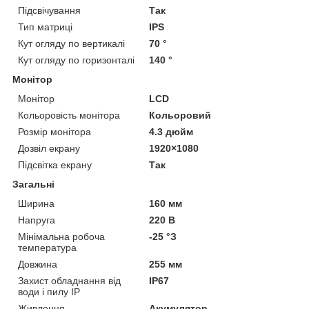
Підсвічування
Так
Тип матриці
IPS
Кут огляду по вертикалі
70 °
Кут огляду по горизонталі
140 °
Монітор
Монітор
LCD
Кольоровість монітора
Кольоровий
Розмір монітора
4.3 дюйм
Дозвіл екрану
1920×1080
Підсвітка екрану
Так
Загальні
Ширина
160 мм
Напруга
220 В
Мінімальна робоча
-25 °З
температура
Довжина
255 мм
Захист обладнання від
IP67
води і пилу IP
Живлення
Акумулятор