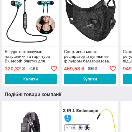
Бездротові вакуумні
Спортивна маска
Скак
навушники та гарнітура
респіратор із вугільним
регу
Bluetooth блютуз для
фільтром багаторазова.
підш
телефону смартфона
Маска багаторазова.
доро
320,32
469,58
949
₴
₴
416 ₴
886 ₴
JK11C
Маска для тренувань
фітн
CV543Q
схуд
Купити
Купити
Подібні товари компанії