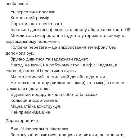
особливості:
Універсальна посадка.
Компактний розмір.
Портативна та легка вага.
Ідеально дивитися фільм з телефону або планшетного ПК.
Можливість використання гаджета у горизонтальному та
вертикальному положенні.
Головна перевага – це використання телефону без
допомоги рук.
Зручно дивитися та заряджати гаджет.
Нагоді на кухні, на робочому столі, в офісі і вдома, в
спальні, вітальні і практично скрізь.
Мінімалістичний та стильний дизайн підставки.
Не ковзає по столу (силіконові ніжки) та в місці зіткнення
гаджета з підставкою.
Відмінний подарунок для себе та близьких.
Кольори в асортименті.
Міцна стійка конструкція.
Найприємніша ціна.
Характеристики:
Вид: Універсальна підставка.
Застосування: вчитися, працювати, читати, розмовляти,