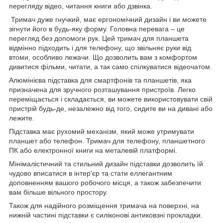
перегляду відео, читання книги або дзвінка.
Тримач дуже гнучкий, має ергономічний дизайн і ви можете
зігнути його в будь-яку форму. Головна перевага – це
перегляд без допомоги рук. Цей тримач для планшета
відмінно підходить і для телефону, що звільняє руки від
втоми, особливо лежачи. Що дозволить вам з комфортом
дивитися фільми, читати, а так само спілкуватися відеочатом.
Алюмінієва підставка для смартфонів та планшетів, яка
призначена для зручного розташування пристроїв. Легко
переміщається і складається, ви можете використовувати свій
пристрій будь-де, незалежно від того, сидите ви на дивані або
лежите.
Підставка має рухомий механізм, який може утримувати
планшет або телефон. Тримач для телефону, планшетного
ПК або електронної книги на металевій платформі.
Мінімалістичний та стильний дизайн підставки дозволить їй
чудово вписатися в інтер'єр та стати еллегантним
доповненням вашого робочого місця, а також забезпечити
вам більше вільного простору.
Також для надійного розміщення тримача на поверхні, на
нижній частині підставки є силіконові антиковзні прокладки.