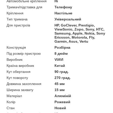
Автомобільне кріплення
Ні
Тримач/підставка для
Телефону
Кріплення
Настільне
Тип тримача
Універсальний
Для пристроїв
HP, GoClever, Prestigio,
ViewSonic, Zopo, Sony, HTC,
Samsung, Apple, Nokia, Sony
Ericsson, Motorola, Fly,
Garmin, Asus, Vertu
Конструкція
Розбірна
Під розмір пристрою
8 дюйм
Виробник
VIAVI
Країна виробник
Китай
Кут обертання
90 град.
Кут повороту
270 град.
Довжина захоплення
45 мм
Ширина захвату
15 мм
Матеріал
Алюміній
Колір
Рожевий
Стан
Новий