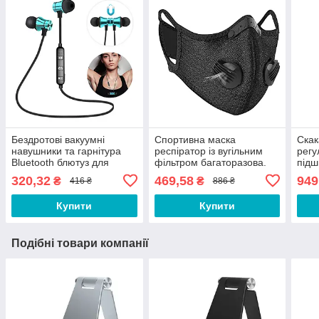
Бездротові вакуумні
Спортивна маска
Скак
навушники та гарнітура
респіратор із вугільним
регу
Bluetooth блютуз для
фільтром багаторазова.
підш
телефону смартфона
Маска багаторазова.
доро
320,32
469,58
949
₴
₴
416 ₴
886 ₴
JK11C
Маска для тренувань
фітн
CV543Q
схуд
Купити
Купити
Подібні товари компанії