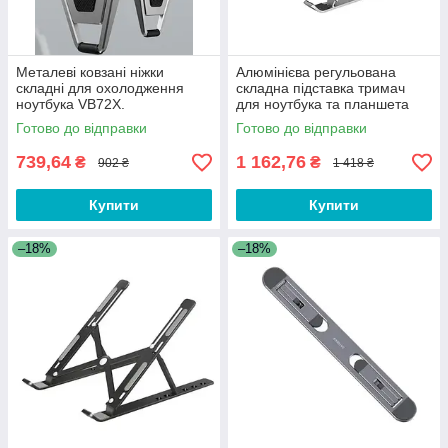
Металеві ковзані ніжки
Алюмінієва регульована
складні для охолодження
складна підставка тримач
ноутбука VB72X.
для ноутбука та планшета
Універсальна підставка для
Yoori Pro E431-3
Готово до відправки
Готово до відправки
ноутбука
739,64
1 162,76
₴
₴
902 ₴
1 418 ₴
Купити
Купити
–18%
–18%