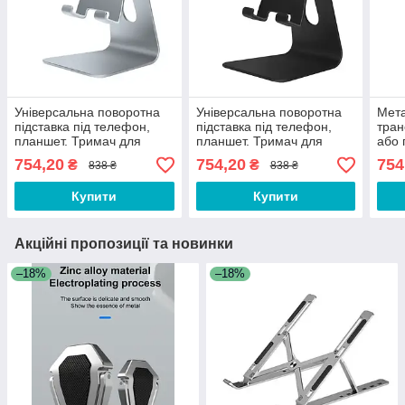
Універсальна поворотна
Універсальна поворотна
Мета
підставка під телефон,
підставка під телефон,
тран
планшет. Тримач для
планшет. Тримач для
або 
телефону планшета
телефону планшета
тел
754,20
754,20
754
₴
₴
838 ₴
838 ₴
HJ02F Сріблястий
HJ02F Чорна
Золо
Купити
Купити
Акційні пропозиції та новинки
–18%
–18%