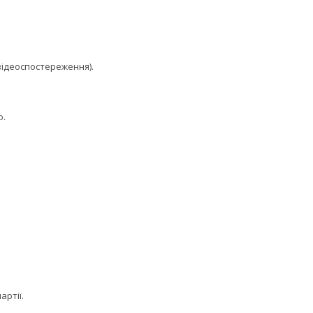
ідеоспостереження).
о.
артії.