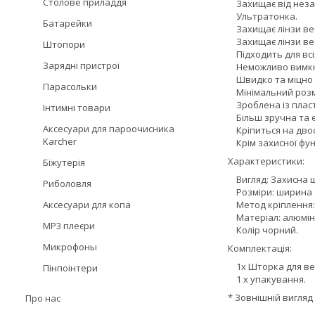
Столове приладдя
Захищає від неза
Ультратонка.
Батарейки
Захищає лінзи веб
Захищає лінзи ве
Штопори
Підходить для всіх
Зарядні пристрої
Неможливо вимкнут
Швидко та міцно к
Парасольки
Мінімальний розмі
Зроблена із пласт
Інтимні товари
Більш зручна та е
Аксесуари для пароочисника
Кріпиться на двос
Karcher
Крім захисної функ
Характеристики:
Біжутерія
Вигляд: Захисна 
Риболовля
Розміри: ширина 18
Аксесуари для копа
Метод кріплення: 
Матеріал: алюміні
MP3 плеєри
Колір чорний.
Микрофоны
Комплектація:
1х Шторка для ве
Пінпоінтери
1 х упакування.
* Зовнішній вигляд 
Про нас