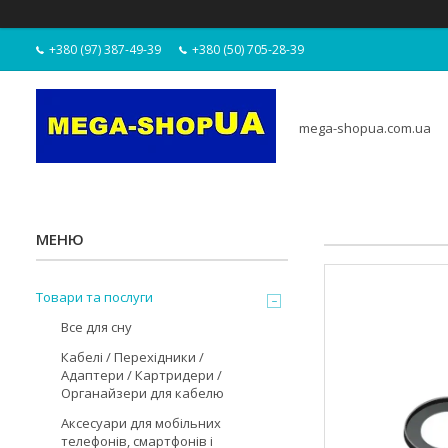
+380 (97) 387-49-39
+380 (50) 705-28-39
mega-shopua.com.ua
Товари та послуги
Все для сну
Кабелі / Перехідники /
Адаптери / Картридери /
Органайзери для кабелю
Аксесуари для мобільних
телефонів, смартфонів і