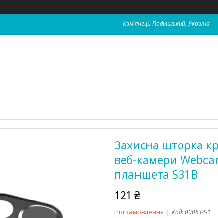
Кам'янець-Подільський, Україна
Захисна шторка к
веб-камери Webcam
планшета S31B
121 ₴
Під замовлення
Код:
000534-1