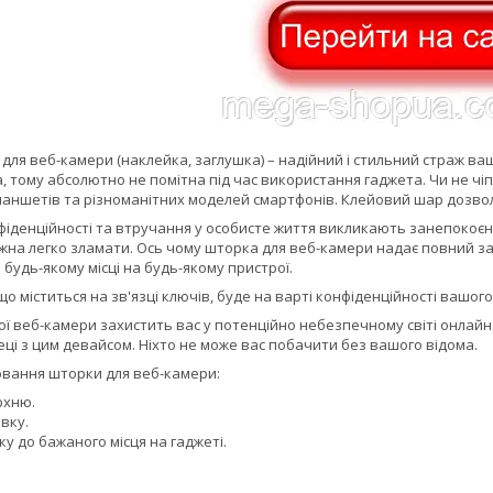
для веб-камери (наклейка, заглушка) – надійний і стильний страж ваш
 тому абсолютно не помітна під час використання гаджета. Чи не чіпл
планшетів та різноманітних моделей смартфонів. Клейовий шар дозво
фіденційності та втручання у особисте життя викликають занепокоєн
на легко зламати. Ось чому шторка для веб-камери надає повний зах
будь-якому місці на будь-якому пристрої.
що міститься на зв'язці ключів, буде на варті конфіденційності вашог
ї веб-камери захистить вас у потенційно небезпечному світі онлайн
еці з цим девайсом. Ніхто не може вас побачити без вашого відома.
еювання шторки для веб-камери:
хню.
вку.
 до бажаного місця на гаджеті.