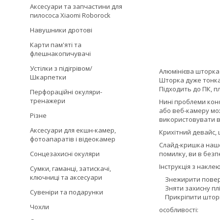
Аксесуари та запчастини для
пилососа Xiaomi Roborock
Навушники дротові
Карти пам'яті та
флешнакопичувачі
Устілки з підігрівом/
Алюмінієва шторка 
Шкарпетки
Шторка дуже тонка,
Підходить до ПК, 
Перфораційні окуляри-
тренажери
Нині проблеми кон
або веб-камеру мож
Різне
використовувати в 
Аксесуари для екшн-камер,
Крихітний девайс, 
фотоапаратів і відеокамер
Слайд-кришка нашо
Сонцезахисні окуляри
помилку, ви в безп
Інструкція з накл
Сумки, гаманці, затискачі,
ключниці та аксесуари
Знежирити повер
Зняти захисну плі
Сувеніри та подарунки
Прикріпити шторку
Чохли
особливості: