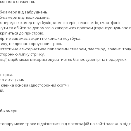
конного стеження.
-камери від забруднень.
б-камери від пошкоджень.
 передніх камер ноутбуків, комп'ютерів, планшетів, смартфонів.
и та обійти за допомогою хакерських програм (гарантує нульове в
ріпиться до пристрою.
р, не заважає закриттю кришки ноутбука.
ику, не дряпає корпус пристрою.
стетична альтернатива паперовим стікерам, пластиру, ізоленті тощ
торонню липку стрічку.
ції, виріб може використовуватися як бізнес сувенір на подарунок.
шторка.
 х 9 х 0,7 мм.
клейка основа (двосторонній скотч).
й.
б-камери.
товару може трохи відрізнятися від фотографій на сайті залежно від п