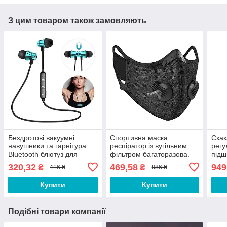
З цим товаром також замовляють
Бездротові вакуумні
Спортивна маска
Скак
навушники та гарнітура
респіратор із вугільним
регу
Bluetooth блютуз для
фільтром багаторазова.
підш
телефону смартфона
Маска багаторазова.
доро
320,32
469,58
949
₴
₴
416 ₴
886 ₴
JK11C
Маска для тренувань
фітн
CV543Q
схуд
Купити
Купити
Подібні товари компанії