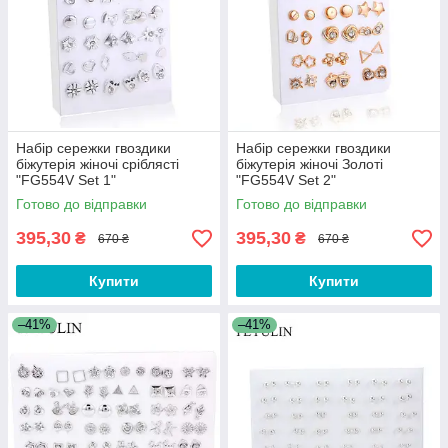
Набір сережки гвоздики
Набір сережки гвоздики
біжутерія жіночі сріблясті
біжутерія жіночі Золоті
"FG554V Set 1"
"FG554V Set 2"
Готово до відправки
Готово до відправки
395,30
395,30
₴
₴
670 ₴
670 ₴
Купити
Купити
–41%
–41%