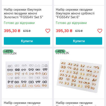
Набір сережки біжутерія
Набір сережки гвоздики
жіночі гвоздики жіночі
біжутерія жіночі сріблясті
Золотисті "FG554V Set 5"
"FG554V Set 6"
Готово до відправки
Готово до відправки
395,30
395,30
₴
₴
670 ₴
670 ₴
Купити
Купити
–41%
–41%
Набір сережки гвоздики
Набір сережки гвоздики