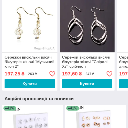
Сережки висюльки висячі
Сережки висюльки висячі
Сере
біжутерія жіночі "Музичний
біжутерія жіночі "Спіралі
біжу
ключ 2"
X7" сріблясті
анге
197,25
197,60
197
₴
₴
263 ₴
247 ₴
Купити
Купити
Акційні пропозиції та новинки
–41%
–41%