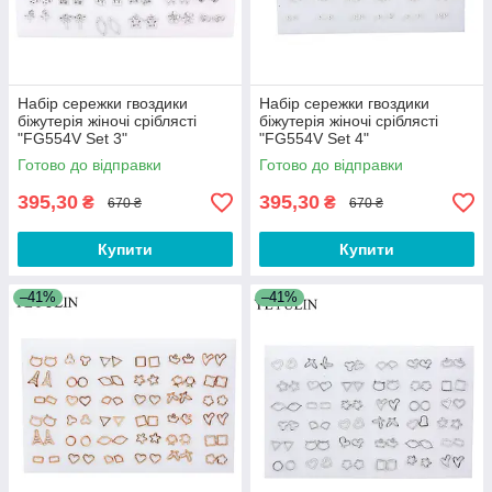
Набір сережки гвоздики
Набір сережки гвоздики
біжутерія жіночі сріблясті
біжутерія жіночі сріблясті
"FG554V Set 3"
"FG554V Set 4"
Готово до відправки
Готово до відправки
395,30
395,30
₴
₴
670 ₴
670 ₴
Купити
Купити
–41%
–41%