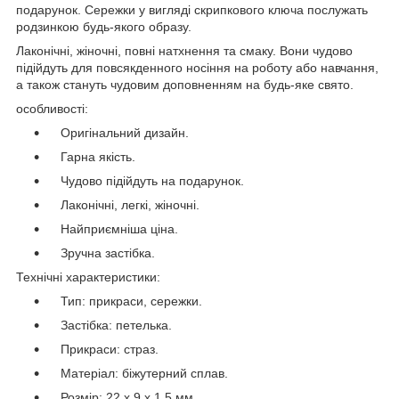
подарунок. Сережки у вигляді скрипкового ключа послужать
родзинкою будь-якого образу.
Лаконічні, жіночні, повні натхнення та смаку. Вони чудово
підійдуть для повсякденного носіння на роботу або навчання,
а також стануть чудовим доповненням на будь-яке свято.
особливості:
Оригінальний дизайн.
Гарна якість.
Чудово підійдуть на подарунок.
Лаконічні, легкі, жіночні.
Найприємніша ціна.
Зручна застібка.
Технічні характеристики:
Тип: прикраси, сережки.
Застібка: петелька.
Прикраси: страз.
Матеріал: біжутерний сплав.
Розмір: 22 х 9 х 1.5 мм.