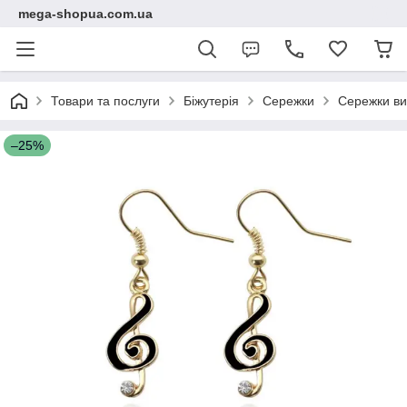
mega-shopua.com.ua
Товари та послуги
Біжутерія
Сережки
Сережки вис
–25%