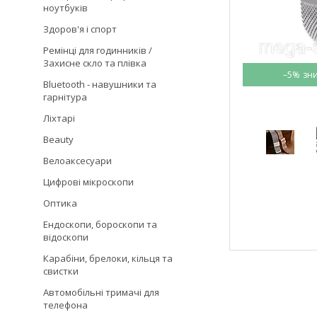
ноутбуків
Здоров'я і спорт
Ремінці для годинників /
Захисне скло та плівка
–5%
Bluetooth - навушники та
гарнітура
Ліхтарі
Beauty
Велоаксесуари
Цифрові мікроскопи
Оптика
Ендоскопи, бороскопи та
відоскопи
Карабіни, брелоки, кільця та
свистки
Автомобільні тримачі для
телефона