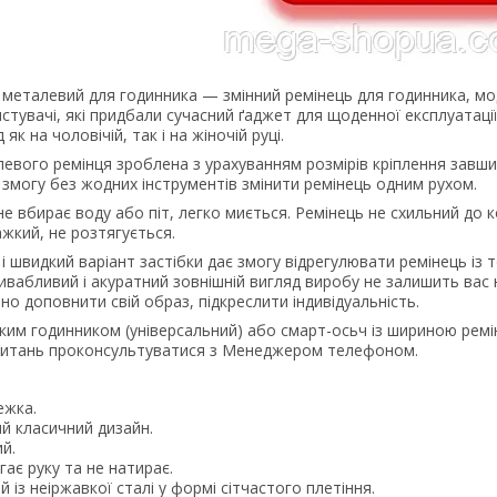
 металевий для годинника — змінний ремінець для годинника, мо
истувачі, які придбали сучасний ґаджет для щоденної експлуатації
як на чоловічій, так і на жіночій руці.
левого ремінця зроблена з урахуванням розмірів кріплення завш
 змогу без жодних інструментів змінити ремінець одним рухом.
не вбирає воду або піт, легко миється. Ремінець не схильний до 
ажкий, не розтягується.
 і швидкий варіант застібки дає змогу відрегулювати ремінець із
вабливий і акуратний зовнішній вигляд виробу не залишить вас 
о доповнити свій образ, підкреслити індивідуальність.
яким годинником (універсальний) або смарт-осьч із шириною рем
 питань проконсультуватися з Менеджером телефоном.
ежка.
й класичний дизайн.
й.
ає руку та не натирає.
 із неіржавкої сталі у формі сітчастого плетіння.