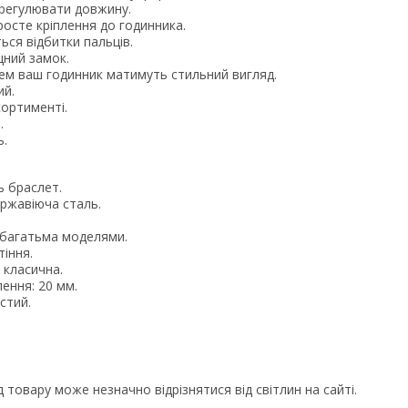
регулювати довжину.
осте кріплення до годинника.
ся відбитки пальців.
іцний замок.
ем ваш годинник матимуть стильний вигляд.
ий.
ортименті.
.
ь.
ь браслет.
ржавіюча сталь.
з багатьма моделями.
тіння.
: класична.
ення: 20 мм.
стий.
д товару може незначно відрізнятися від світлин на сайті.