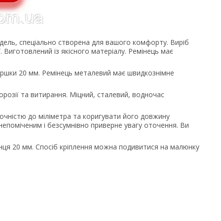
дель, спеціально створена для вашого комфорту. Виріб
. Виготовлений із якісного матеріалу. Ремінець має
иршки 20 мм. Ремінець металевий має швидкознімне
корозії та витирання. Міцний, сталевий, водночас
 точністю до міліметра та коригувати його довжину
непоміченим і безсумнівно приверне увагу оточення. Ви
інця 20 мм. Спосіб кріплення можна подивитися на малюнку