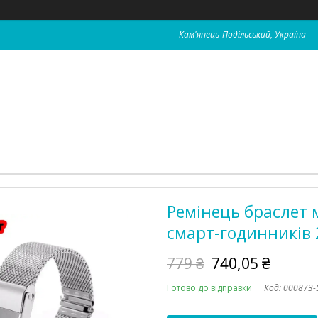
Кам'янець-Подільський, Україна
Ремінець браслет 
смарт-годинників 
779 ₴
740,05 ₴
Готово до відправки
Код:
000873-