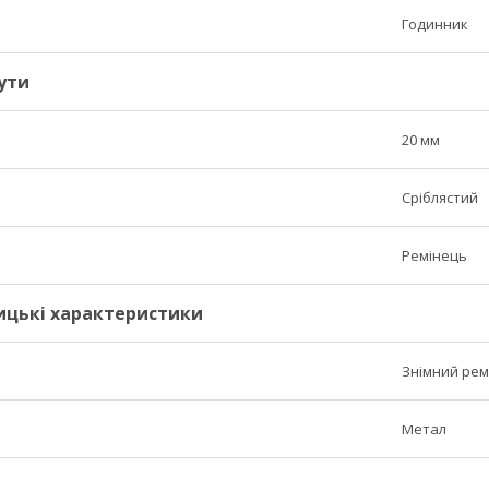
Годинник
ути
20 мм
Сріблястий
Ремінець
ицькі характеристики
Знімний рем
Метал