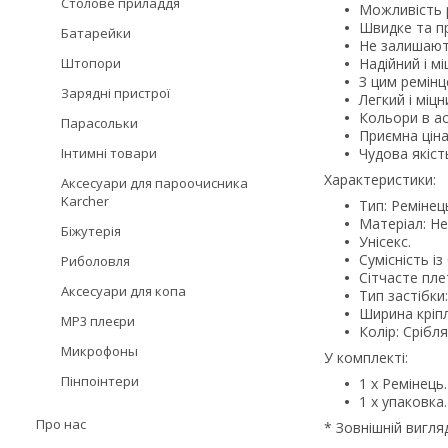
Столове приладдя
Можливість 
Швидке та пр
Батарейки
Не залишають
Штопори
Надійний і м
З цим ремінц
Зарядні пристрої
Легкий і міцн
Кольори в ас
Парасольки
Приємна ціна
Інтимні товари
Чудова якіст
Характеристики:
Аксесуари для пароочисника
Karcher
Тип: Ремінец
Матеріал: Не
Біжутерія
Унісекс.
Сумісність і
Риболовля
Сітчасте пле
Аксесуари для копа
Тип застібки
Ширина кріпл
MP3 плеєри
Колір: Срібля
Микрофоны
У комплекті:
Пінпоінтери
1 х Ремінець.
1 х упаковка.
Про нас
* Зовнішній вигля