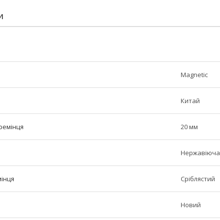
И
Magnetic
Китай
ремінця
20 мм
Нержавіюча
мінця
Сріблястий
Новий