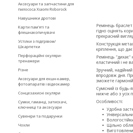
Аксесуари та запчастини для
пилососа Xiaomi Roborock
Навушники дротові
Ремінець браслет
Карти пам'яті та
гідно оцінять кор
флешнакопичувачі
прекрасний вигляд 
Устілки з підігрівом/
Конструкція мета
Шкарпетки
кріплення, що дає
Перфораційні окуляри-
Ремінець "дихає" 
тренажери
еластичний і не в
Різне
Зручний, надійний
впродовж дня. При
Аксесуари для екшн-камер,
зможете гармонійн
фотоапаратів і відеокамер
Сумісний із будь-
Сонцезахисні окуляри
нижче або з усіх
Особливості:
Сумки, гаманці, затискачі,
ключниці та аксесуари
Удобна заст
Універсальни
Сувеніри та подарунки
Вологостійки
Чохли
Щільно обляг
Виготовлений