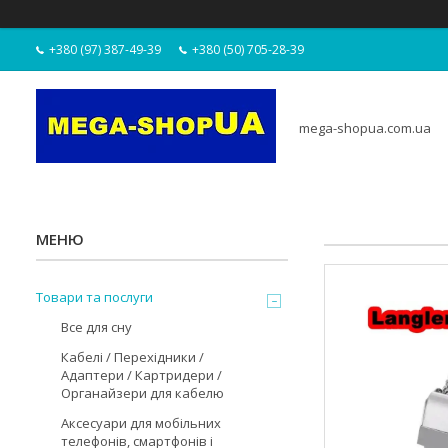
+380 (97) 387-49-39
+380 (50) 705-28-39
mega-shopua.com.ua
Товари та послуги
Все для сну
Кабелі / Перехідники /
Адаптери / Картридери /
Органайзери для кабелю
Аксесуари для мобільних
телефонів, смартфонів і