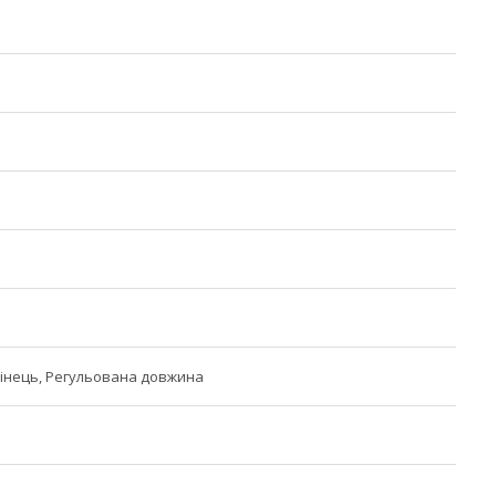
інець, Регульована довжина