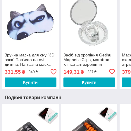
Зручна маска для сну "3D
Засіб від хропіння Getihu
Маск
вовк" Пов'язка на очі
Magnetic Clips, магнітна
охол
дитяча. Наглазна маска
кліпса антихропіння
зігр
жіноча чоловіча
силіконова. Засіб від
очей
331,55
149,31
379
₴
₴
349 ₴
237 ₴
проти хропіння QW22S
набр
для 
Купити
Купити
Подібні товари компанії