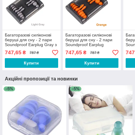
Багаторазові силіконові
Багаторазові силіконові
Бага
беруші для сну - 2 пари
беруші для сну - 2 пари
беру
Soundproof Earplug Gray з
Soundproof Earplug
Soun
контейнером від шуму та
Orange з контейнером від
конт
747,65
747,65
747
₴
₴
787 ₴
787 ₴
води
шуму та води
вод
Купити
Купити
Акційні пропозиції та новинки
–5%
–5%