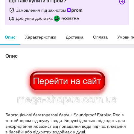
Що таке купити з Пром?
Замовлення під захистом
Доступна доставка
Опис
Характеристики
Доставка
Оплата
Умови п
Опис
Багатоцільові багаторазові беруші Soundproof Earplug Red з
контейнером від шуму і води. Беруші ідеально підходять для
використання як захист від попадання води під час плавання
в басейні або відкритих водоймах у душі.