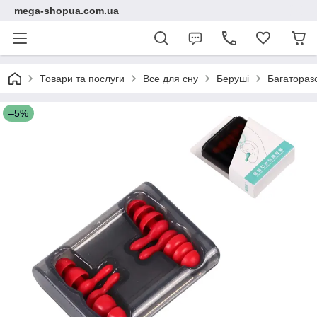
mega-shopua.com.ua
Товари та послуги
Все для сну
Беруші
Багаторазо
–5%