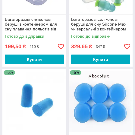
Багаторазові силіконові
Багаторазові силіконові
беруші з контейнером для
беруші для сну Silicone Max
сну плавання польотів від
універсальні з контейнером
шуму та води. Беруші для сну
від шуму та води Light Green
Готово до відправки
Готово до відправки
CV8B
199,50
329,65
₴
₴
210 ₴
347 ₴
Купити
Купити
–5%
–5%