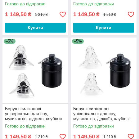
контейнером Silicone Ear
контейнером Silicone Ear Pro
Готово до відправки
Готово до відправки
Plugs Pro Red
Blue
1 149,50
1 149,50
₴
₴
1 210 ₴
1 210 ₴
Купити
Купити
–5%
–5%
Беруші силіконові
Беруші силіконові
універсальні для сну,
універсальні для сну,
музикантів, діджеїв, клубів із
музикантів, діджеїв, клубів із
контейнером Silicone Ear Pro
контейнером Silicone Ear
Готово до відправки
Готово до відправки
Black
Plugs Pro
1 149,50
1 149,50
₴
₴
1 210 ₴
1 210 ₴