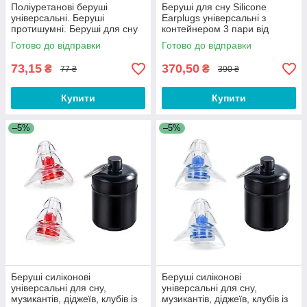
Поліуретанові беруші
Беруші для сну Silicone
універсальні. Беруші
Earplugs універсальні з
протишумні. Беруші для сну
контейнером 3 пари від
шуму, води та пилу. Беруші
Готово до відправки
Готово до відправки
від шуму
73,15
370,50
₴
₴
77 ₴
390 ₴
Купити
Купити
–5%
–5%
Беруші силіконові
Беруші силіконові
універсальні для сну,
універсальні для сну,
музикантів, діджеїв, клубів із
музикантів, діджеїв, клубів із