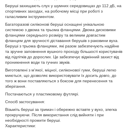
Беруші захищають слух у шумних середовищах до 112 дБ, на
спортивних заходах, на робочому місці при роботі з
галасливим інструментом.
Багаторазові силіконові беруші оснащені унікальною
системою з двома та трьома фланцями. Двома дисковими
фланцями середнього розміру та великим довгастим
фланцем для зручності діставання берушів з раковини вуха.
Беруші з трьома фланцями, які разом забезпечують надійне
та зручне заповнення вушного проходу більшості користувачів
від підлітків до дорослих. Це забезпечує відмінний захист від
проникнення води та гучних звуків.
Виготовлені з м'якої, міцної, силіконової гуми, беруші легко
миються, що дозволяє використовувати їх досить довго, до
того ж вони поставляються з боксом для перенесення та
зберігання.
Постачаються у пластиковому футлярі.
Спосіб застосування:
Візьміть беруші за тримач і обережно вставте у вухо, злегка
прокручуючи. Після використання слід вийняти і при
необхідності промити беруші.
Характеристики: