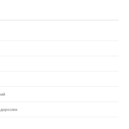
вий
а дорослих