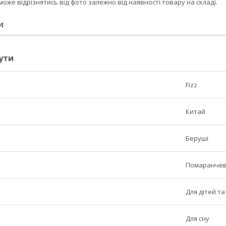
може відрізнятись від фото залежно від наявності товару на складі.
И
ути
Fizz
Китай
Беруші
Помаранче
Для дітей т
Для сну