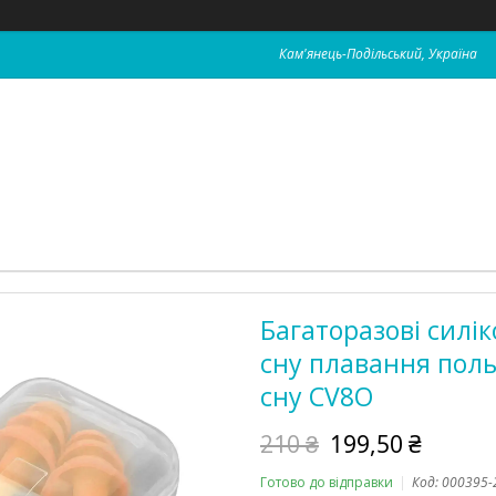
Кам'янець-Подільський, Україна
Багаторазові силі
сну плавання поль
сну CV8O
210 ₴
199,50 ₴
Готово до відправки
Код:
000395-