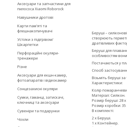
Аксесуари та запчастини для
пилососа Xiaomi Roborock
Навушники дротові
Карти пам'яті та
флешнакопичувачі
Беруші – силіконов
створюють гермети
Устілки з підігрівом/
дратівливих факто
Шкарпетки
Беруші для плаван
Перфораційні окуляри-
особливостям вони 
тренажери
Постачаються у пл
Різне
Спосіб застосуванн
Аксесуари для екшн-камер,
Візьміть беруші за
фотоапаратів і відеокамер
Характеристики:
Сонцезахисні окуляри
Колір помаранчеви
Матеріал: Силікон.
Сумки, гаманці, затискачі,
Розмір беруші: 28 х
ключниці та аксесуари
Розмір коробки: 35 х
В комплекті:
Сувеніри та подарунки
2 х Беруші.
Чохли
1 х Контейнер.