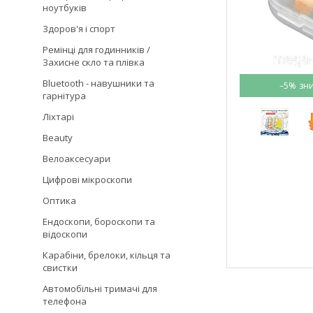
ноутбуків
Здоров'я і спорт
Ремінці для годинників /
Захисне скло та плівка
Bluetooth - навушники та
–5%
гарнітура
Ліхтарі
Beauty
Велоаксесуари
Цифрові мікроскопи
Оптика
Ендоскопи, бороскопи та
відоскопи
Карабіни, брелоки, кільця та
свистки
Автомобільні тримачі для
телефона