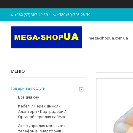
+380 (97) 387-49-39
+380 (50) 705-28-39
mega-shopua.com.ua
Товари та послуги
Все для сну
Кабелі / Перехідники /
Адаптери / Картридери /
Органайзери для кабелю
Аксесуари для мобільних
телефонів, смартфонів і