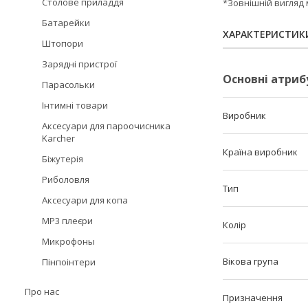
Столове приладдя
*Зовнішній вигляд 
Батарейки
ХАРАКТЕРИСТИК
Штопори
Зарядні пристрої
Основні атриб
Парасольки
Інтимні товари
Виробник
Аксесуари для пароочисника
Karcher
Країна виробник
Біжутерія
Риболовля
Тип
Аксесуари для копа
MP3 плеєри
Колір
Микрофоны
Вікова група
Пінпоінтери
Про нас
Призначення