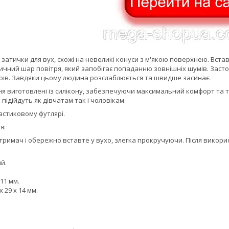
і затички для вух, схожі на невеликі конуси з м'якою поверхнею. Вст
чний шар повітря, який запобігає попаданню зовнішніх шумів. Засто
рів. Завдяки цьому людина розслаблюється та швидше засинає.
ня виготовлені із силікону, забезпечуючи максимальний комфорт та 
підійдуть як дівчатам так і чоловікам.
астиковому футлярі.
я:
 тримач і обережно вставте у вухо, злегка прокручуючи. Після викори
й.
 11 мм.
 29 х 14 мм.