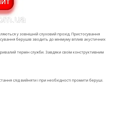
авляються у зовнішній слуховий прохід. Пристосування
сування берушів зводить до мінімуму вплив акустичних
тривалий термін служби. Завдяки своїм конструктивним
стання слід вийняти і при необхідності промити беруші.