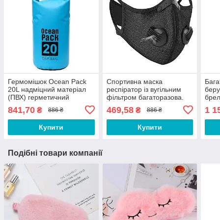
Гермомішок Ocean Pack
Спортивна маска
Бага
20L надміцний матеріал
респіратор із вугільним
беру
(ПВХ) герметичний
фільтром багаторазова.
брел
рюкзак, водонепроникна
Маска багаторазова.
Беру
841,70
469,58
1 1
₴
₴
886 ₴
886 ₴
сумка Синій
Маска для тренувань
CV543Q
Купити
Купити
Подібні товари компанії