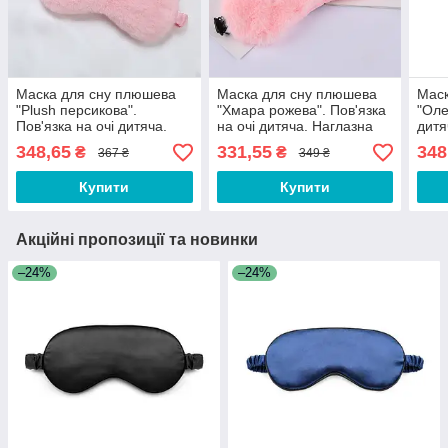
Маска для сну плюшева
Маска для сну плюшева
Маск
"Plush персикова".
"Хмара рожева". Пов'язка
"Оле
Пов'язка на очі дитяча.
на очі дитяча. Наглазна
дитя
Наглазна маска жіноча
маска жіноча
жіно
348,65
331,55
348
₴
₴
367 ₴
349 ₴
Купити
Купити
Акційні пропозиції та новинки
–24%
–24%