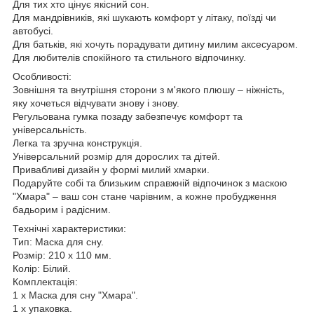
Для тих хто цінує якісний сон.
Для мандрівників, які шукають комфорт у літаку, поїзді чи
автобусі.
Для батьків, які хочуть порадувати дитину милим аксесуаром.
Для любителів спокійного та стильного відпочинку.
Особливості:
Зовнішня та внутрішня сторони з м'якого плюшу – ніжність,
яку хочеться відчувати знову і знову.
Регульована гумка позаду забезпечує комфорт та
універсальність.
Легка та зручна конструкція.
Універсальний розмір для дорослих та дітей.
Привабливі дизайн у формі милий хмарки.
Подаруйте собі та близьким справжній відпочинок з маскою
"Хмара" – ваш сон стане чарівним, а кожне пробудження
бадьорим і радісним.
Технічні характеристики:
Тип: Маска для сну.
Розмір: 210 х 110 мм.
Колір: Білий.
Комплектація:
1 х Маска для сну "Хмара".
1 х упаковка.