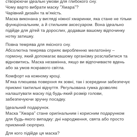
створюючи ідеальні умови для глибокого сну.
Чому варто вибрати маску "Хмара"?
Чарівний дизайн та м'якість.
Маска виконана у вигляді ніжної хмаринки, яка стане не тільки
функціональним, а й стильним аксесуаром. Вона ідеально
підійде для дітей та дорослих, додавши вашому відпочинку
нотку затишку.
Повна темрява для якісного сну.
Абсолютна темрява сприяє виробленню мелатоніну –
гормону, який допомагає вашому організму розслабитися та
відновитись. Маска незамінна, якщо ви відпочиваєте вдень
або за умов яскравого світла.
Комфорт на кожному кроці.
М'яка плюшева поверхня як зовні, так і зсередини забезпечує
приємні тактильні відчуття. Регульована гумка дозволяє
налаштувати маску під будь-який розмір голови,
забезпечуючи зручну посадку.
Ідеальний подарунок.
Маска "Хмара" стане оригінальним і корисним подарунком
для будь-якого випадку: дні народження, свята або просто
приємний сюрприз.
Для кого підійде ця маска?