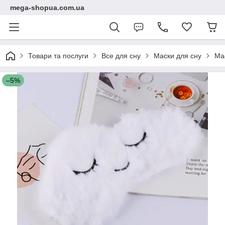
mega-shopua.com.ua
Товари та послуги
Все для сну
Маски для сну
Мас
–5%