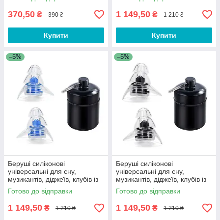
від шуму
Plugs Pro Red
370,50
1 149,50
₴
₴
390 ₴
1 210 ₴
Купити
Купити
–5%
–5%
Беруші силіконові
Беруші силіконові
універсальні для сну,
універсальні для сну,
музикантів, діджеїв, клубів із
музикантів, діджеїв, клубів із
контейнером Silicone Ear Pro
контейнером Silicone Ear Pro
Готово до відправки
Готово до відправки
Blue
Black
1 149,50
1 149,50
₴
₴
1 210 ₴
1 210 ₴