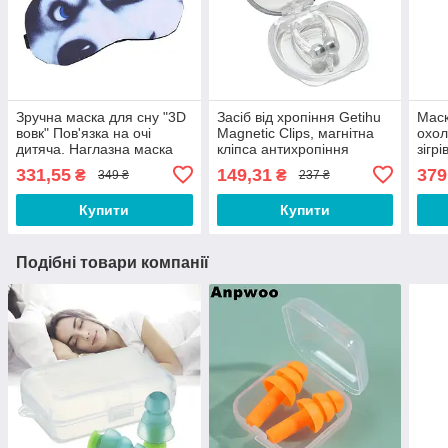
Зручна маска для сну "3D
Засіб від хропіння Getihu
Маск
вовк" Пов'язка на очі
Magnetic Clips, магнітна
охол
дитяча. Наглазна маска
кліпса антихропіння
зігр
жіноча чоловіча
силіконова. Засіб від
очей
331,55
149,31
379
₴
₴
349 ₴
237 ₴
проти хропіння QW22S
набр
для 
Купити
Купити
Подібні товари компанії