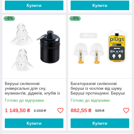
Купити
Купити
–5%
–5%
Беруші силіконові
Багаторазові силіконові
універсальні для сну,
беруші із чохлом від шуму.
музикантів, діджеїв, клубів із
Беруші протишумні. Беруші
контейнером Silicone Ear
для сну Filter Ear Plugs White
Готово до відправки
Готово до відправки
Plugs Pro
1 149,50
882,55
₴
₴
1 210 ₴
929 ₴
Купити
Купити