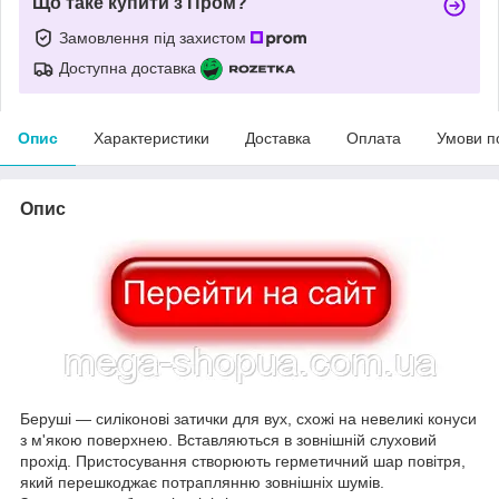
Що таке купити з Пром?
Замовлення під захистом
Доступна доставка
Опис
Характеристики
Доставка
Оплата
Умови п
Опис
Беруші — силіконові затички для вух, схожі на невеликі конуси
з м'якою поверхнею. Вставляються в зовнішній слуховий
прохід. Пристосування створюють герметичний шар повітря,
який перешкоджає потраплянню зовнішніх шумів.