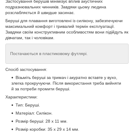
Застосування берушів мінімізує вплив акустичних
подразнювальних чинників. Завдяки цьому людина
розслабляється й швидше засинає.
Беруші для плавання виготовлені із силікону, забезпечуючи
максимальний комфорт і тривалий термін експлуатації.
Завдяки своїм конструктивним особливостям вони підійдуть як
дівчатам, так і чоловікам.
Постачаються в пластиковому футлярі.
Спосіб застосування:
Візьміть беруші за тримач і акуратно вставте у вухо,
злегка прокручуючи. Після використання треба вийняти
й за потреби промити беруші.
Характеристики:
Тип:
Беруші.
Матеріал: Силікон.
Розмір беруші: 28 х 11 мм.
Розмір коробки: 35 х 29 х 14 мм.