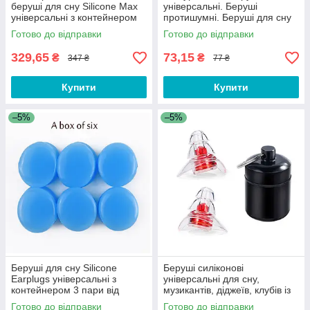
беруші для сну Silicone Max
універсальні. Беруші
універсальні з контейнером
протишумні. Беруші для сну
від шуму та води Light Green
Готово до відправки
Готово до відправки
329,65
73,15
₴
₴
347 ₴
77 ₴
Купити
Купити
–5%
–5%
Беруші для сну Silicone
Беруші силіконові
Earplugs універсальні з
універсальні для сну,
контейнером 3 пари від
музикантів, діджеїв, клубів із
шуму, води та пилу. Беруші
контейнером Silicone Ear
Готово до відправки
Готово до відправки