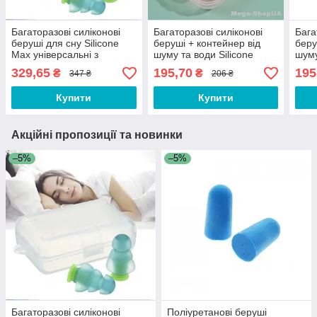
Багаторазові силіконові
Багаторазові силіконові
Бага
беруші для сну Silicone
беруші + контейнер від
беру
Max універсальні з
шуму та води Silicone
шуму
контейнером від шуму та
W23O. Беруші
W23B
329,65
195,70
195
₴
₴
347 ₴
206 ₴
води Light Green
протишумні. Беруші для
прот
сну
сну
Купити
Купити
Акційні пропозиції та новинки
–5%
–5%
Багаторазові силіконові
Поліуретанові беруші