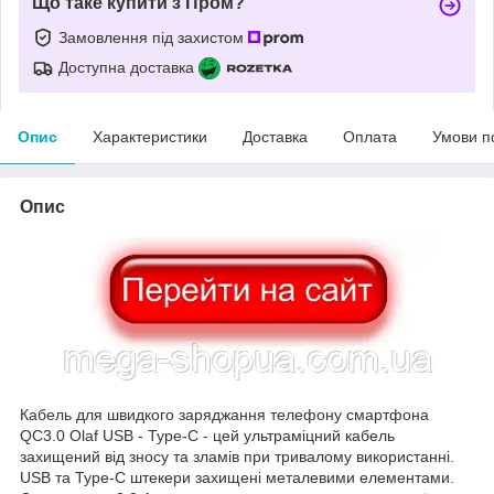
Що таке купити з Пром?
Замовлення під захистом
Доступна доставка
Опис
Характеристики
Доставка
Оплата
Умови п
Опис
Кабель для швидкого заряджання телефону смартфона
QC3.0 Olaf USB - Type-C - цей ультраміцний кабель
захищений від зносу та зламів при тривалому використанні.
USB та Type-C штекери захищені металевими елементами.