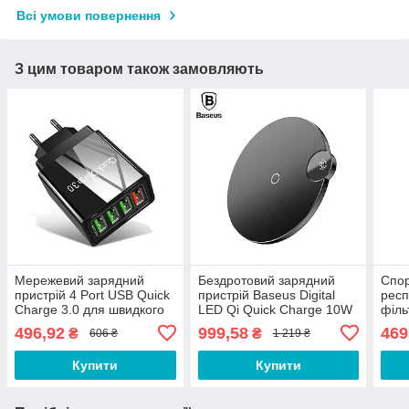
Всі умови повернення
З цим товаром також замовляють
Мережевий зарядний
Бездротовий зарядний
Спор
пристрій 4 Port USB Quick
пристрій Baseus Digital
респ
Charge 3.0 для швидкого
LED Qi Quick Charge 10W
філь
заряджання телефону
для телефону Чорний
Маск
496,92
999,58
469
₴
₴
606 ₴
1 219 ₴
CV43-2
Маск
CV5
Купити
Купити