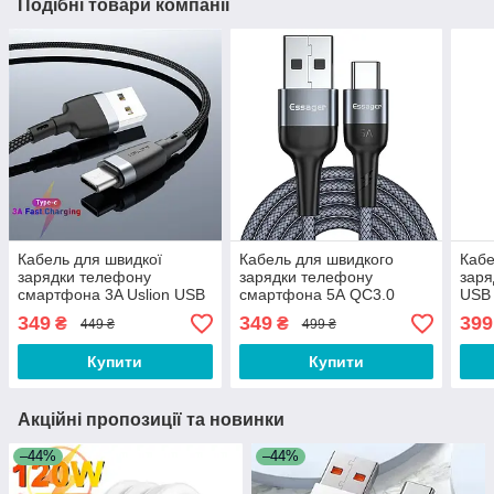
Подібні товари компанії
Кабель для швидкої
Кабель для швидкого
Кабе
зарядки телефону
зарядки телефону
заря
смартфона 3A Uslion USB
смартфона 5А QC3.0
USB 
- Type-C 1м Зарядний
USB-Type-C 1м Зарядний
Заря
349
349
399
₴
₴
449 ₴
499 ₴
провід шнур ЮСБ на Тайп
провід шнур ЮСБ на Тайп
ЮСБ 
С B1S
С CC54
Купити
Купити
Акційні пропозиції та новинки
–44%
–44%