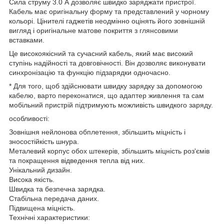
Сила струму 3.0 А дозволяє швидко заряджати пристрої.
Кабель має оригінальну форму та представлений у чорному
кольорі. Цінителі гаджетів неодмінно оцінять його зовнішній
вигляд і оригінальне матове покриття з глянсовими
вставками.
Це високоякісний та сучасний кабель, який має високий
ступінь надійності та довговічності. Він дозволяє виконувати
синхронізацію та функцію підзарядки одночасно.
* Для того, щоб здійснювати швидку зарядку за допомогою
кабелю, варто переконатися, що адаптер живлення та сам
мобільний пристрій підтримують можливість швидкого заряду.
особливості:
Зовнішня нейлонова обплетення, збільшить міцність і
зносостійкість шнура.
Металевий корпус обох штекерів, збільшить міцність роз'ємів
та покращення відведення тепла від них.
Унікальний дизайн.
Висока якість.
Швидка та безпечна зарядка.
Стабільна передача даних.
Підвищена міцність.
Технічні характеристики: