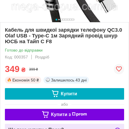
Кабель для швидкої зарядки телефону QC3.0
Olaf USB - Type-C 1м Зарядний провід шнур
ЮСБ на Тайп С F8
Готово до відправки
Код: 000357
Роздріб
349
₴
399 ₴
Економія
50 ₴
Залишилось
43 дні
Купити
або
Купити з