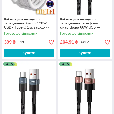
Кабель для швидкого
Кабель для швидкого
заряджання Xiaomi 120W
заряджання телефона
USB - Type-C 1м, зарядний
смартфона 66W USB —
провід шнур для телефону
Type-C 0.5 м. Зарядний дріт
Готово до відправки
Готово до відправки
ЮСБ на Тайп Сі
шнур ЮСБ на Тайп Сі DF1B
399
264,91
₴
₴
699 ₴
449 ₴
Купити
Купити
–41%
–41%