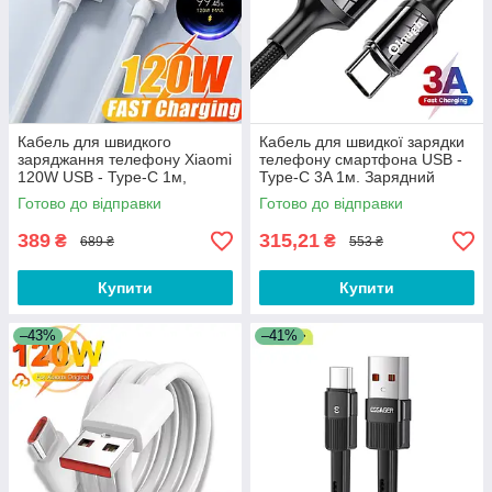
Кабель для швидкого
Кабель для швидкої зарядки
заряджання телефону Xiaomi
телефону смартфона USB -
120W USB - Type-C 1м,
Type-C 3A 1м. Зарядний
зарядний провід шнур ЮСБ
провід шнур ЮСБ на Тайп З
Готово до відправки
Готово до відправки
на Тайп Сі
DC787-1B
389
315,21
₴
₴
689 ₴
553 ₴
Купити
Купити
–43%
–41%