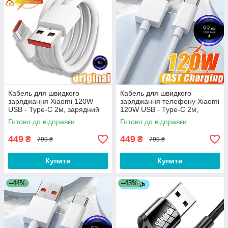
Кабель для швидкого
Кабель для швидкого
заряджання Xiaomi 120W
заряджання телефону Xiaomi
USB - Type-C 2м, зарядний
120W USB - Type-C 2м,
провід шнур для телефону
зарядний провід шнур ЮСБ
Готово до відправки
Готово до відправки
ЮСБ на Тайп Сі
на Тайп Сі
449
449
₴
₴
799 ₴
799 ₴
Купити
Купити
–44%
–43%