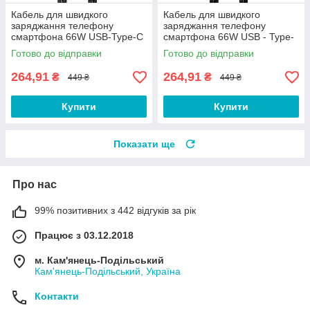
Кабель для швидкого
Кабель для швидкого
заряджання телефону
заряджання телефону
смартфона 66W USB-Type-C
смартфона 66W USB - Type-
0.5 м. Зарядний провід шнур
C 0.5 м. Зарядний провід
Готово до відправки
Готово до відправки
ЮСБ на Тайп Сі DF1E
шнур ЮСБ на Тайп Сі DF1F
264,91
264,91
₴
₴
449 ₴
449 ₴
Купити
Купити
Показати ще
Про нас
99% позитивних з 442 відгуків за рік
Працює з 03.12.2018
м. Кам'янець-Подільський
Кам'янець-Подільський, Україна
Контакти