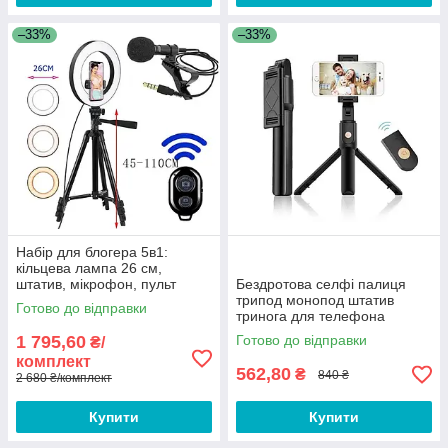
–33%
–33%
Набір для блогера 5в1:
кільцева лампа 26 см,
штатив, мікрофон, пульт
Бездротова селфі палиця
дистанційного керування,
трипод монопод штатив
Готово до відправки
тримач для телефону
тринога для телефона
смартфона
смартфона Bluetooth блютуз
1 795,60
Готово до відправки
₴/
з пультом FD44
комплект
562,80
₴
840 ₴
2 680 ₴/комплект
Купити
Купити