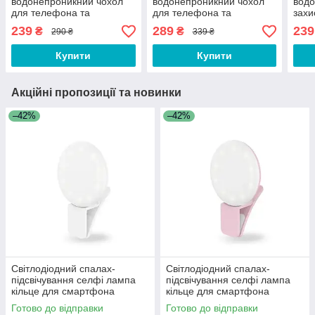
водонепроникний чохол
водонепроникний чохол
вод
для телефона та
для телефона та
захи
документів —
документів —
теле
239
289
239
₴
₴
290 ₴
339 ₴
герметичний захисний
герметичний захисний
айфо
кейс для смартфона CRT-
кейс для смартфона та
доку
Купити
Купити
B77
ключів Fonken
Акційні пропозиції та новинки
–42%
–42%
Світлодіодний спалах-
Світлодіодний спалах-
підсвічування селфі лампа
підсвічування селфі лампа
кільце для смартфона
кільце для смартфона
айфона Selfie Light ER3E
айфона Selfie Light ER3E
Готово до відправки
Готово до відправки
Біла
Рожева