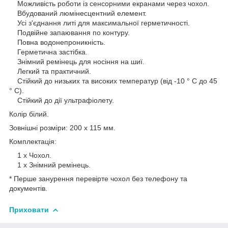
Можливість роботи із сенсорними екранами через чохол.
Вбудований люмінесцентний елемент.
Усі з'єднання литі для максимальної герметичності.
Подвійне запаювання по контуру.
Повна водонепроникність.
Герметична застібка.
Знімний ремінець для носіння на шиї.
Легкий та практичний.
Стійкий до низьких та високих температур (від -10 ° C до 45
° C).
Стійкий до дії ультрафіолету.
Колір білий.
Зовнішні розміри: 200 х 115 мм.
Комплектація:
1 х Чохол.
1 х Знімний ремінець.
* Перше занурення перевірте чохол без телефону та
документів.
Приховати