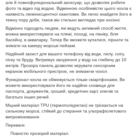
але й повнофункціональний аксесуар, що дозволяє робити
фото та відео під водою. Відмінною особливістю цього чохла є
наявність люмінесцентної окантовки. Ви легко знайдете його в
темну пору доби, також він стильно виглядає при носінні.
Відмінно підходить людям, які ведуть активний спосіб життя,
можна використовувати на пляжі, поході, на пікніку, біля
басейну, в аквапарку. Тепер Ви зможете купатися, пірнати та
знімати на камеру морські пейзажі.
Надійний захист для вашого телефону від води, пилу, снігу,
піску та бруду. Витримує занурення у воду на глибину до 10
метрів. Прозора панель дозволяє керувати сенсорним
екраном мобільного пристрою, не знімаючи чохол.
Функціонал чохла не обмежується тільки смартфонами, Ви
можете використовувати його як надійне сховище для
паспорта, документів, грошей, кредитних карт, ключів та
багатьох інших речей.
Міцний матеріал TPU (термополіуретан) не тріскається на
сильному морозі, стійкий до стирання та ультрафіолетового
випромінювання.
Переваги:
Повністю прозорий матеріал.