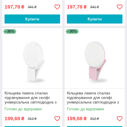
197,78
197,78
₴
₴
341 ₴
341 ₴
Купити
Купити
–36%
–36%
Кільцева лампа спалах
Кільцева лампа спалах
підсвічування для селфі
підсвічування для селфі
універсальна світлодіодна з
універсальна світлодіодна з
акумулятором Selfie Ring VB9
акумулятором Selfie Ring VB9
Готово до відправки
Готово до відправки
Біла
Рожева
199,68
199,68
₴
₴
312 ₴
312 ₴