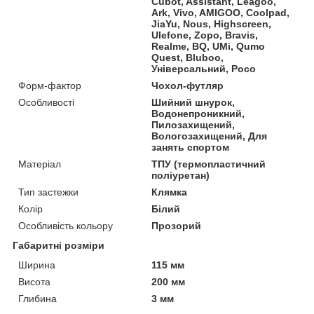
Cubot, Assistant, Leagoo,
Ark, Vivo, AMIGOO, Coolpad,
JiaYu, Nous, Highscreen,
Ulefone, Zopo, Bravis,
Realme, BQ, UMi, Qumo
Quest, Bluboo,
Універсальний, Poco
Форм-фактор
Чохол-футляр
Особливості
Шийний шнурок,
Водонепроникний,
Пилозахищений,
Вологозахищений, Для
занять спортом
Матеріал
ТПУ (термопластичний
поліуретан)
Тип застежки
Клямка
Колір
Білий
Особливість кольору
Прозорий
Габаритні розміри
Ширина
115 мм
Висота
200 мм
Глибина
3 мм