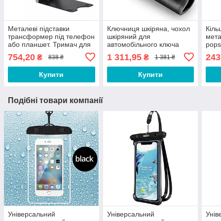
Металеві підставки
Ключниця шкіряна, чохол
Кіль
трансформер під телефон
шкіряний для
мета
або планшет. Тримач для
автомобільного ключа
pops
телефону планшета V4B
ключів Premium C3
сма
754,20
1 311,95
243
₴
₴
838 ₴
1 381 ₴
Чорна
Чорний
Купити
Купити
Подібні товари компанії
Універсальний
Універсальний
Унів