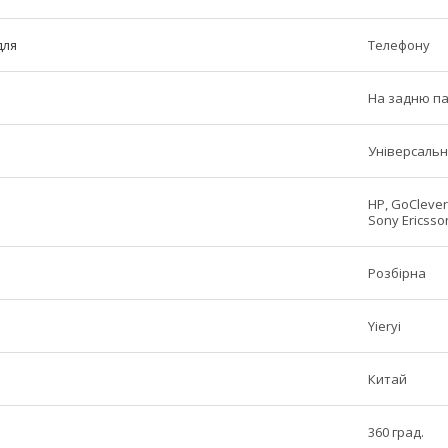
для
Телефону
На задню п
Універсаль
HP, GoClever,
Sony Ericsson
Розбірна
Yieryi
Китай
360 град.