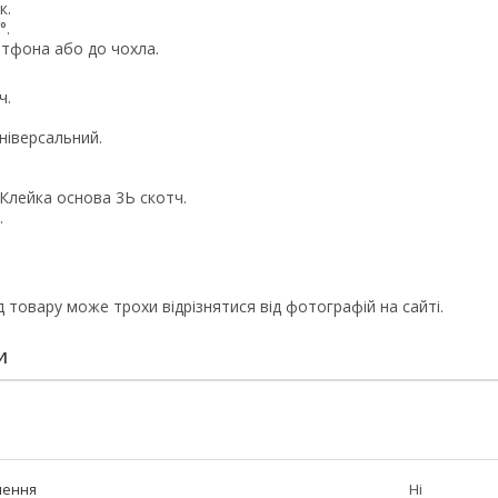
к.
°.
ртфона або до чохла.
ч.
ніверсальний.
 Клейка основа 3Ь скотч.
.
.
д товару може трохи відрізнятися від фотографій на сайті.
И
лення
Ні