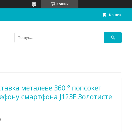
Кошик
Кошик
ставка металеве 360 ° попсокет
лефону смартфона J123E Золотисте
2