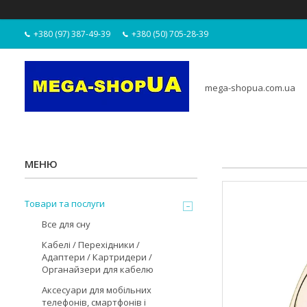
+380 (97) 387-49-39
+380 (50) 705-28-39
mega-shopua.com.ua
Товари та послуги
Все для сну
Кабелі / Перехідники /
Адаптери / Картридери /
Органайзери для кабелю
Аксесуари для мобільних
телефонів, смартфонів і