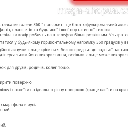
дставка металеве 360 ° попсокет - це багатофункціональний акс
онів, планшетів та будь-якої іншої портативної техніки.
теріал та колір роблять ваш телефон більш розкішним. Ультрато
татися у будь-якому горизонтальному напрямку 360 градусів у в
ійної липучки кільце кріпиться безпосередньо до задньої частин
універсальним його використання, оскільки кільце може викорис
ок для друзів, родичів, колег тощо.
жирити поверхню.
плівку і наклеїти на ідеально рівну поверхню (краще клеїти на кр
 смартфона в руці.
ьний.
ий.