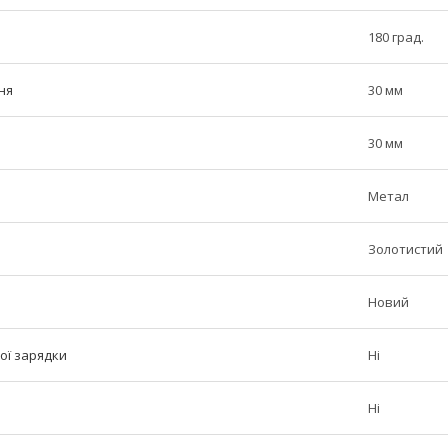
180 град.
ня
30 мм
30 мм
Метал
Золотистий
Новий
ої зарядки
Ні
Ні