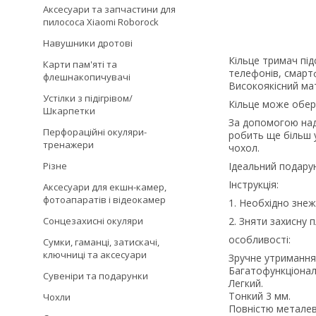
Аксесуари та запчастини для
пилососа Xiaomi Roborock
Навушники дротові
Кільце тримач пі
Карти пам'яті та
телефонів, смартф
флешнакопичувачі
Високоякісний ма
Устілки з підігрівом/
Кільце може обер
Шкарпетки
За допомогою над
Перфораційні окуляри-
робить ще більш 
тренажери
чохол.
Різне
Ідеальний подарун
Інструкція:
Аксесуари для екшн-камер,
фотоапаратів і відеокамер
1. Необхідно зне
Сонцезахисні окуляри
2. Зняти захисну 
особливості:
Сумки, гаманці, затискачі,
ключниці та аксесуари
Зручне утримання
Багатофункціонал
Сувеніри та подарунки
Легкий.
Тонкий 3 мм.
Чохли
Повністю металев