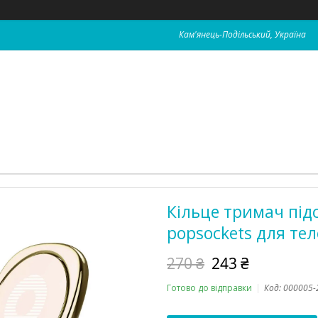
Кам'янець-Подільський, Україна
Кільце тримач під
popsockets для те
270 ₴
243 ₴
Готово до відправки
Код:
000005-