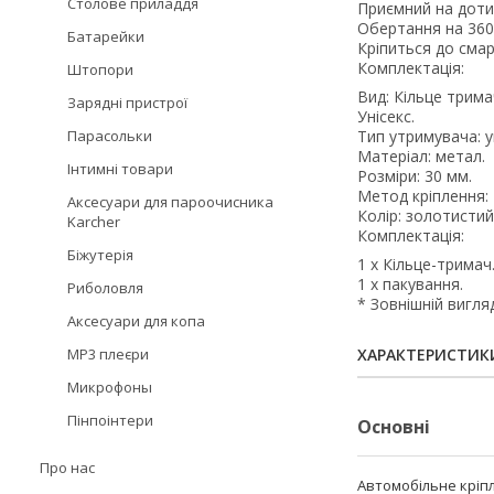
Столове приладдя
Приємний на доти
Обертання на 360
Батарейки
Кріпиться до сма
Комплектація:
Штопори
Вид: Кільце трима
Зарядні пристрої
Унісекс.
Парасольки
Тип утримувача: у
Матеріал: метал.
Інтимні товари
Розміри: 30 мм.
Метод кріплення:
Аксесуари для пароочисника
Колір: золотистий
Karcher
Комплектація:
Біжутерія
1 х Кільце-тримач
1 х пакування.
Риболовля
* Зовнішній вигля
Аксесуари для копа
MP3 плеєри
ХАРАКТЕРИСТИК
Микрофоны
Пінпоінтери
Основні
Про нас
Автомобільне кріп