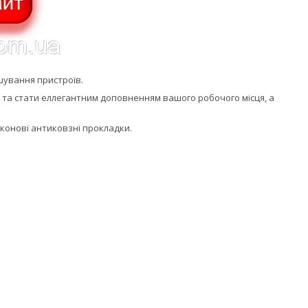
шування пристроїв.
р та стати еллегантним доповненням вашого робочого місця, а
іконові антиковзні прокладки.