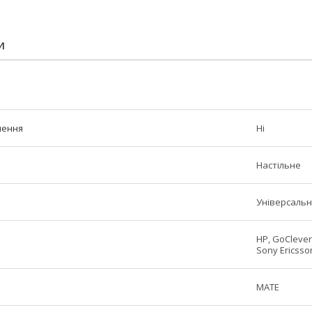
И
лення
Ні
Настільне
Універсаль
HP, GoClever,
Sony Ericsson
MATE