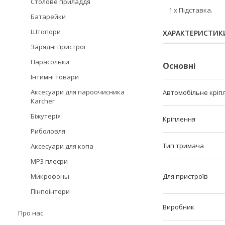
Столове приладдя
1 х Підставка.
Батарейки
Штопори
ХАРАКТЕРИСТИК
Зарядні пристрої
Парасольки
Основні
Інтимні товари
Аксесуари для пароочисника
Автомобільне кріп
Karcher
Біжутерія
Кріплення
Риболовля
Тип тримача
Аксесуари для копа
MP3 плеєри
Микрофоны
Для пристроїв
Пінпоінтери
Виробник
Про нас