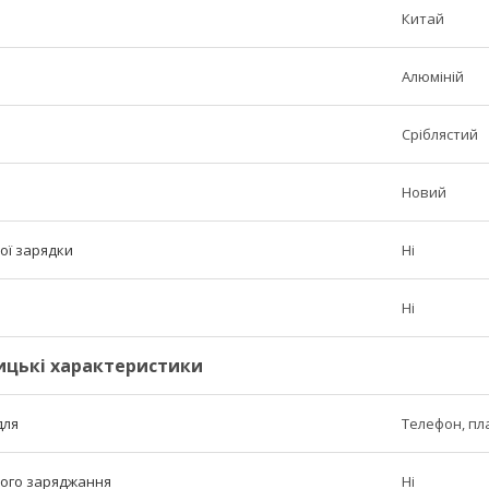
Китай
Алюміній
Сріблястий
Новий
ої зарядки
Ні
Ні
ицькі характеристики
для
Телефон, п
ого заряджання
Ні