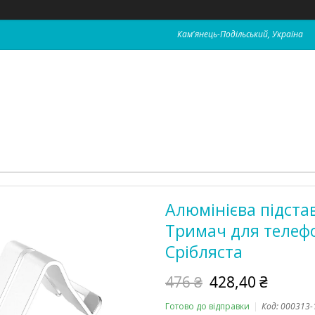
Кам'янець-Подільський, Україна
Алюмінієва підста
Тримач для телеф
Срібляста
476 ₴
428,40 ₴
Готово до відправки
Код:
000313-