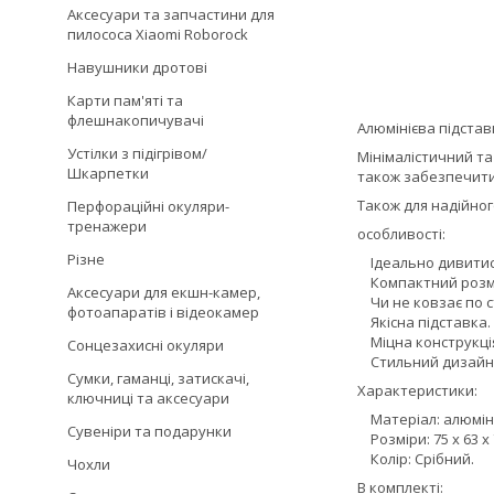
Аксесуари та запчастини для
пилососа Xiaomi Roborock
Навушники дротові
Карти пам'яті та
флешнакопичувачі
Алюмінієва підстав
Устілки з підігрівом/
Мінімалістичний та
Шкарпетки
також забезпечити
Також для надійног
Перфораційні окуляри-
тренажери
особливості:
Різне
Ідеально дивитися
Компактний розм
Аксесуари для екшн-камер,
Чи не ковзає по ст
фотоапаратів і відеокамер
Якісна підставка.
Міцна конструкці
Сонцезахисні окуляри
Стильний дизайн
Сумки, гаманці, затискачі,
Характеристики:
ключниці та аксесуари
Матеріал: алюмініє
Сувеніри та подарунки
Розміри: 75 х 63 х 
Колір: Срібний.
Чохли
В комплекті: