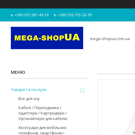
+380 (97) 387-49-39
+380 (50) 705-28-39
mega-shopua.com.ua
Товари та послуги
Все для сну
Кабелі / Перехідники /
Адаптери / Картридери /
Органайзери для кабелю
Аксесуари для мобільних
телефонів, смартфонів і