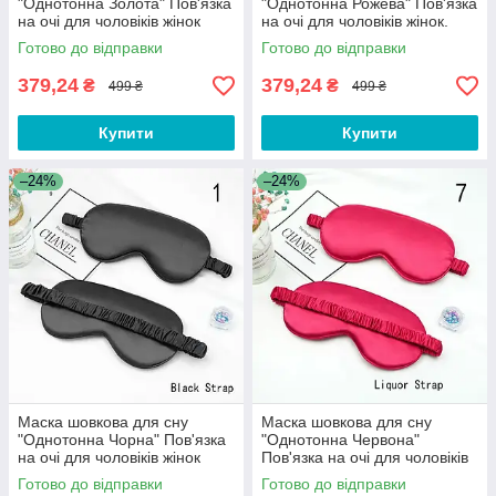
"Однотонна Золота" Пов'язка
"Однотонна Рожева" Пов'язка
на очі для чоловіків жінок
на очі для чоловіків жінок.
Маска для сну рожева
Готово до відправки
Готово до відправки
379,24
379,24
₴
₴
499 ₴
499 ₴
Купити
Купити
–24%
–24%
Маска шовкова для сну
Маска шовкова для сну
"Однотонна Чорна" Пов'язка
"Однотонна Червона"
на очі для чоловіків жінок
Пов'язка на очі для чоловіків
DSY-01
жінок DSY-01
Готово до відправки
Готово до відправки