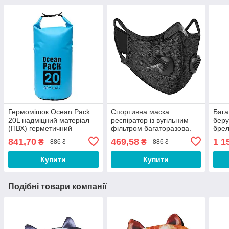
Гермомішок Ocean Pack
Спортивна маска
Бага
20L надміцний матеріал
респіратор із вугільним
беру
(ПВХ) герметичний
фільтром багаторазова.
брел
рюкзак, водонепроникна
Маска багаторазова.
Беру
841,70
469,58
1 1
₴
₴
886 ₴
886 ₴
сумка Синій
Маска для тренувань
CV543Q
Купити
Купити
Подібні товари компанії