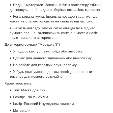
Надійні матеріали. Зовнішній бік із поліестеру стійкий
до зношування й надовго зберігає яскравість малюнка.
Регульована гумка. Ідеальна посадка гарантує, що
маска не стискає голову та не сповзає під час сну.
Легкість догляду. Маска легко очищається під час
ручного прання, залишаючись свіжою й чистою навіть
після тривалого використання.
Де використовувати "Мордаху 3"?
У подорожах: у літаку, поїзді або автобусі.
Вдома: для денного відпочинку або нічного сну.
На роботі: для коротких пауз і релаксу.
У будь-яких умовах, де вам необхідно створити
темряву для повного розслаблення.
Характеристики:
Тип: Маска для сну
Розмір: 190 х 125 мм
Колір: Рожевий із кумедним принтом
Матеріали: