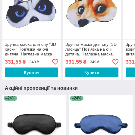
Зручна маска для сну "3D
Зручна маска для сну "3D
Зруч
хаски" Пов'язка на очі
лисиць" Пов'язка на очі
вовк
дитяча. Наглазна маска
дитяча. Наглазна маска
дитя
жіноча чоловіча
жіноча чоловіча
жіно
331,55
331,55
331
₴
₴
349 ₴
349 ₴
Купити
Купити
Акційні пропозиції та новинки
–24%
–24%