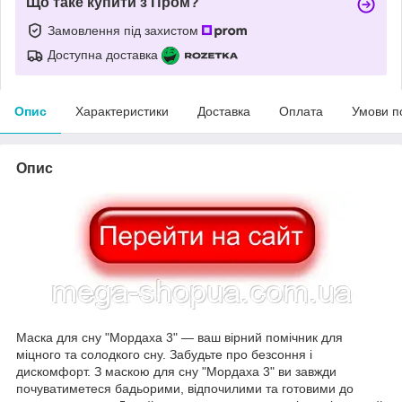
Що таке купити з Пром?
Замовлення під захистом
Доступна доставка
Опис
Характеристики
Доставка
Оплата
Умови п
Опис
Маска для сну "Мордаха 3" — ваш вірний помічник для
міцного та солодкого сну. Забудьте про безсоння і
дискомфорт. З маскою для сну "Мордаха 3" ви завжди
почуватиметеся бадьорими, відпочилими та готовими до