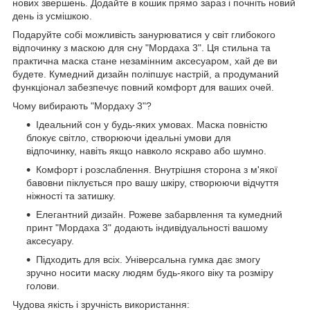
нових звершень. Додайте в кошик прямо зараз і почніть новий
день із усмішкою.
Подаруйте собі можливість занурюватися у світ глибокого
відпочинку з маскою для сну "Мордаха 3". Ця стильна та
практична маска стане незамінним аксесуаром, хай де ви
будете. Кумедний дизайн поліпшує настрій, а продуманий
функціонал забезпечує повний комфорт для ваших очей.
Чому вибирають "Мордаху 3"?
Ідеальний сон у будь-яких умовах. Маска повністю
блокує світло, створюючи ідеальні умови для
відпочинку, навіть якщо навколо яскраво або шумно.
Комфорт і розслаблення. Внутрішня сторона з м'якої
бавовни піклується про вашу шкіру, створюючи відчуття
ніжності та затишку.
Елегантний дизайн. Рожеве забарвлення та кумедний
принт "Мордаха 3" додають індивідуальності вашому
аксесуару.
Підходить для всіх. Універсальна гумка дає змогу
зручно носити маску людям будь-якого віку та розміру
голови.
Чудова якість і зручність використання: