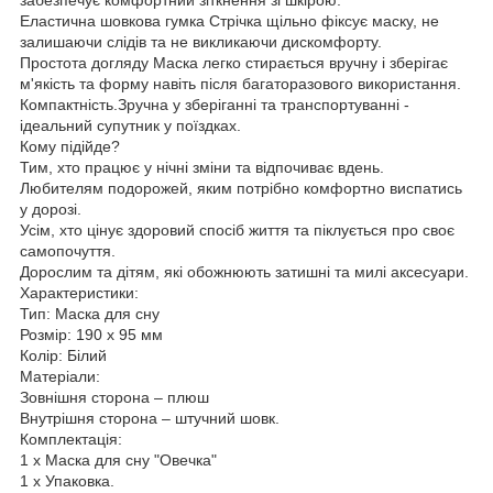
Еластична шовкова гумка Стрічка щільно фіксує маску, не
залишаючи слідів та не викликаючи дискомфорту.
Простота догляду Маска легко стирається вручну і зберігає
м'якість та форму навіть після багаторазового використання.
Компактність.Зручна у зберіганні та транспортуванні -
ідеальний супутник у поїздках.
Кому підійде?
Тим, хто працює у нічні зміни та відпочиває вдень.
Любителям подорожей, яким потрібно комфортно виспатись
у дорозі.
Усім, хто цінує здоровий спосіб життя та піклується про своє
самопочуття.
Дорослим та дітям, які обожнюють затишні та милі аксесуари.
Характеристики:
Тип: Маска для сну
Розмір: 190 х 95 мм
Колір: Білий
Матеріали:
Зовнішня сторона – плюш
Внутрішня сторона – штучний шовк.
Комплектація:
1 х Маска для сну "Овечка"
1 х Упаковка.