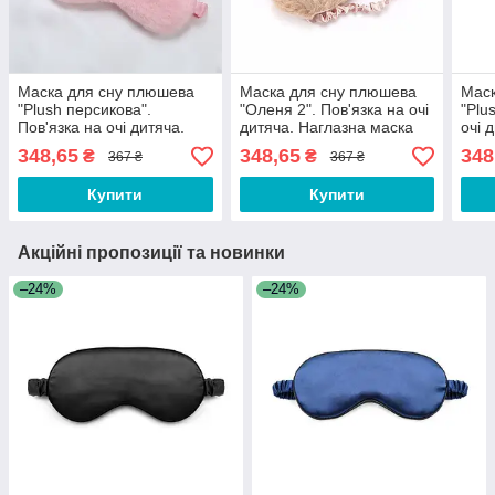
Маска для сну плюшева
Маска для сну плюшева
Маск
"Plush персикова".
"Оленя 2". Пов'язка на очі
"Plu
Пов'язка на очі дитяча.
дитяча. Наглазна маска
очі 
Наглазна маска жіноча
жіноча
маск
348,65
348,65
348
₴
₴
367 ₴
367 ₴
Купити
Купити
Акційні пропозиції та новинки
–24%
–24%