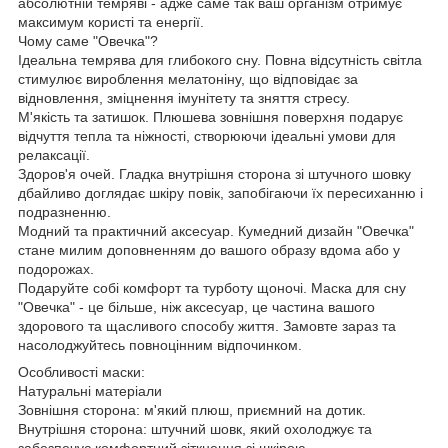
абсолютній темряві - адже саме так ваш організм отримує
максимум користі та енергії.
Чому саме "Овечка"?
Ідеальна темрява для глибокого сну. Повна відсутність світла
стимулює вироблення мелатоніну, що відповідає за
відновлення, зміцнення імунітету та зняття стресу.
М'якість та затишок. Плюшева зовнішня поверхня подарує
відчуття тепла та ніжності, створюючи ідеальні умови для
релаксації.
Здоров'я очей. Гладка внутрішня сторона зі штучного шовку
дбайливо доглядає шкіру повік, запобігаючи їх пересиханню і
подразненню.
Модний та практичний аксесуар. Кумедний дизайн "Овечка"
стане милим доповненням до вашого образу вдома або у
подорожах.
Подаруйте собі комфорт та турботу щоночі. Маска для сну
"Овечка" - це більше, ніж аксесуар, це частина вашого
здорового та щасливого способу життя. Замовте зараз та
насолоджуйтесь повноцінним відпочинком.
Особливості маски:
Натуральні матеріали
Зовнішня сторона: м'який плюш, приємний на дотик.
Внутрішня сторона: штучний шовк, який охолоджує та
забезпечує комфортний зіткнення зі шкірою.