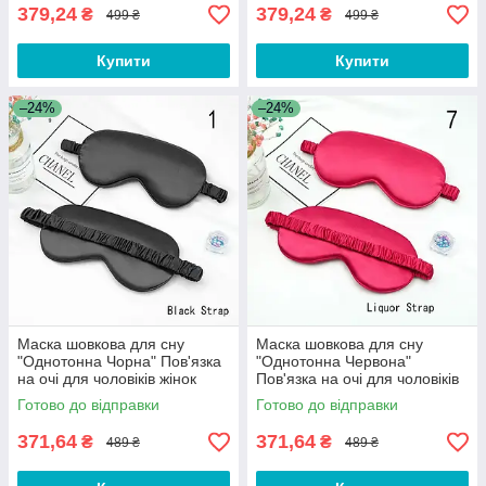
379,24
379,24
₴
₴
499 ₴
499 ₴
Купити
Купити
–24%
–24%
Маска шовкова для сну
Маска шовкова для сну
"Однотонна Чорна" Пов'язка
"Однотонна Червона"
на очі для чоловіків жінок
Пов'язка на очі для чоловіків
DSY-01
жінок DSY-01
Готово до відправки
Готово до відправки
371,64
371,64
₴
₴
489 ₴
489 ₴