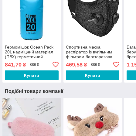
Гермомішок Ocean Pack
Спортивна маска
Бага
20L надміцний матеріал
респіратор із вугільним
беру
(ПВХ) герметичний
фільтром багаторазова.
брел
рюкзак, водонепроникна
Маска багаторазова.
Беру
841,70
469,58
1 1
₴
₴
886 ₴
886 ₴
сумка Синій
Маска для тренувань
CV543Q
Купити
Купити
Подібні товари компанії