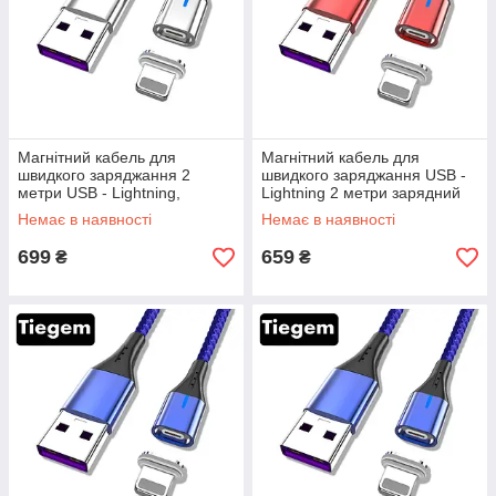
Магнітний кабель для
Магнітний кабель для
швидкого заряджання 2
швидкого заряджання USB -
метри USB - Lightning,
Lightning 2 метри зарядний
зарядний шнур для iPhone
провід шнур iPhone айфон
Немає в наявності
Немає в наявності
(Айфон) TG7-S2
лайтнінг T2R
699
659
₴
₴