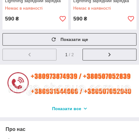
Lightning зарядний зарядка
Lightning зарядний зарядка
шнур на iPhone айфон
провід шнур iPhone айфон
Немає в наявності
Немає в наявності
лайтнінг J4B
лайтнінг J4S
590
590
₴
₴
Показати ще
1
/ 2
Показати все
Про нас