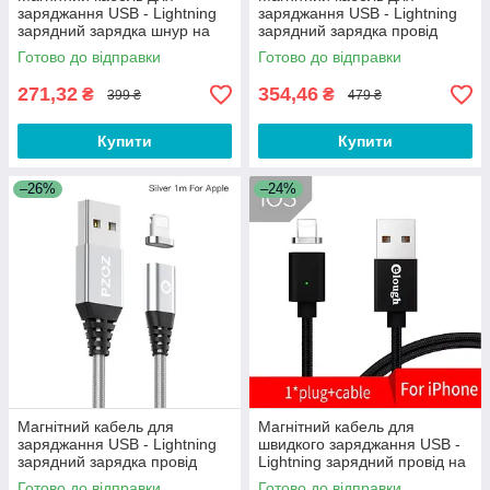
заряджання USB - Lightning
заряджання USB - Lightning
зарядний зарядка шнур на
зарядний зарядка провід
iPhone айфон лайтнінг
шнур iPhone айфон лайтнінг
Готово до відправки
Готово до відправки
RT722R
NJ55B
271,32
354,46
₴
₴
399 ₴
479 ₴
Купити
Купити
–26%
–24%
Магнітний кабель для
Магнітний кабель для
заряджання USB - Lightning
швидкого заряджання USB -
зарядний зарядка провід
Lightning зарядний провід на
шнур iPhone айфон лайтнінг
iPhone айфон лайтнінг D40B
Готово до відправки
Готово до відправки