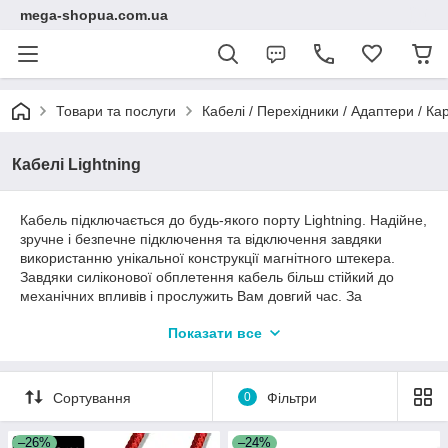
mega-shopua.com.ua
Товари та послуги
Кабелі / Перехідники / Адаптери / К
Кабелі Lightning
Кабель підключається до будь-якого порту Lightning. Надійне,
зручне і безпечне підключення та відключення завдяки
використанню унікальної конструкції магнітного штекера.
Завдяки силіконової обплетення кабель більш стійкий до
механічних впливів і прослужить Вам довгий час. За
допомогою даного магнітного кабелю Ви зможете встановити
Показати все
ваш телефон або планшет на підзарядку одним рухом.
Інноваційний якісний магнітний кабель дозволить швидко і
легко поставити ваше пристрій на зарядку однією рукою, не
Сортування
0
Фільтри
відволікаючись від справи, збереже його, якщо хтось
зачепить кабель, захистить роз'єм від зносу і пилу і полегшить
підключення в темряві з допомогою led індикатора.
–26%
–24%