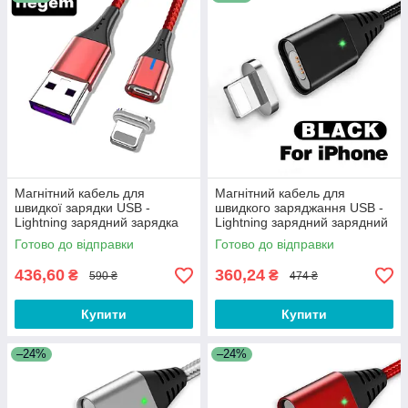
Довжина кабелю 1, 2 метра. В комплекті перехідник на
Lightning дозволить заряджати будь-яку техніку.
Асортимент розділу постійно поповнюється. Слідкуйте за
Новинками!
Магнітний кабель для
Магнітний кабель для
швидкої зарядки USB -
швидкого заряджання USB -
Lightning зарядний зарядка
Lightning зарядний зарядний
шнур на iPhone айфон
кабель шнур iPhone айфон
Готово до відправки
Готово до відправки
лайтнінг T1R
лайтнінг K2B
436,60
360,24
₴
₴
590 ₴
474 ₴
Купити
Купити
–24%
–24%