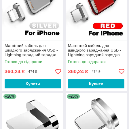
Магнітний кабель для
Магнітний кабель для
швидкого заряджання USB -
швидкого заряджання USB -
Lightning зарядний зарядка
Lightning зарядний зарядка
провід шнур iPhone айфон
провід шнур iPhone айфон
Готово до відправки
Готово до відправки
лайтнінг K2S
лайтнінг K2R
360,24
360,24
₴
₴
474 ₴
474 ₴
Купити
Купити
–26%
–26%