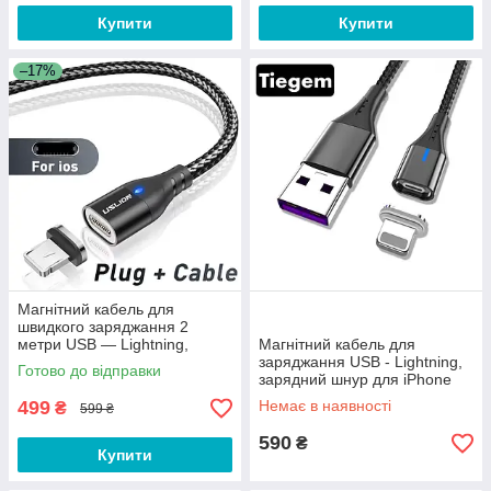
Купити
Купити
–17%
Магнітний кабель для
швидкого заряджання 2
метри USB — Lightning,
Магнітний кабель для
зарядний шнур для iPhone
заряджання USB - Lightning,
Готово до відправки
(Айфон) QW010-6
зарядний шнур для iPhone
(Айфон) TG7-B1
499
Немає в наявності
₴
599 ₴
590
₴
Купити