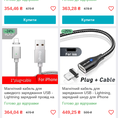
NJ55B
354,46
363,28
₴
₴
479 ₴
478 ₴
Купити
Купити
–24%
–25%
Магнітний кабель для
Магнітний кабель для
швидкого заряджання USB -
заряджання USB - Lightning,
Lightning зарядний провід на
зарядний шнур для iPhone
iPhone айфон лайтнінг D40S
(Айфон) QW009-3
Готово до відправки
Готово до відправки
364,04
449,25
₴
₴
479 ₴
599 ₴