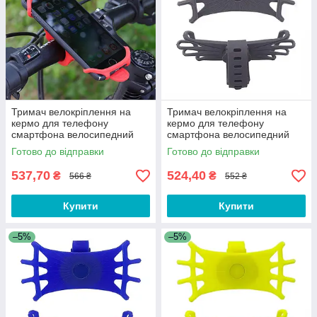
Тримач велокріплення на
Тримач велокріплення на
кермо для телефону
кермо для телефону
смартфона велосипедний
смартфона велосипедний
Gina 4-6.5" на велосипед,
360° на велосипед, самокат
Готово до відправки
Готово до відправки
самокат Червоний
Сірий
537,70
524,40
₴
₴
566 ₴
552 ₴
Купити
Купити
–5%
–5%