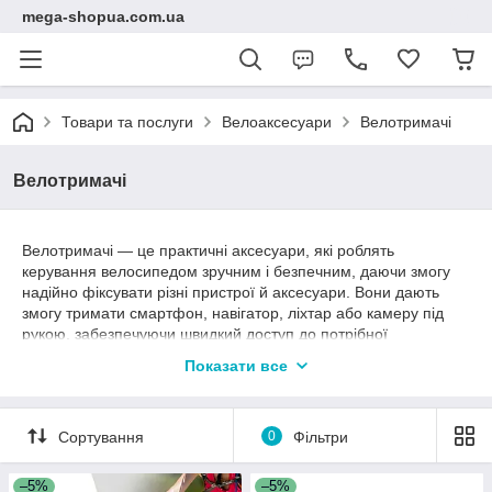
mega-shopua.com.ua
Товари та послуги
Велоаксесуари
Велотримачі
Велотримачі
Велотримачі — це практичні аксесуари, які роблять
керування велосипедом зручним і безпечним, даючи змогу
надійно фіксувати різні пристрої й аксесуари. Вони дають
змогу тримати смартфон, навігатор, ліхтар або камеру під
рукою, забезпечуючи швидкий доступ до потрібної
інформації та комфортне керування під час поїздки.
Показати все
Сучасні велотримачі вирізняються міцністю, надійною
фіксацією й універсальністю. Вони легко кріпляться на кермо,
підсідельну трубу або раму велосипеда та розраховані на
Сортування
0
Фільтри
різні розміри пристроїв. Зручне регулювання кута нахилу та
обертання забезпечують оптимальний огляд і мінімізують
–5%
–5%
вібрації, зберігаючи пристрій цілим навіть на нерівній дорозі.